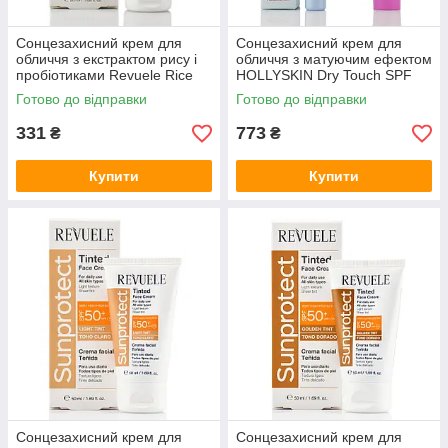
Сонцезахисний крем для
Сонцезахисний крем для
обличчя з екстрактом рису і
обличчя з матуючим ефектом
пробіотиками Revuele Rice
HOLLYSKIN Dry Touch SPF
Extract Shield SPF 50+ 50 мл
50, 40 мл + Крем для
Готово до відправки
Готово до відправки
вмивання So Clean в
подарунок 40 мл
331
773
₴
₴
Купити
Купити
Сонцезахисний крем для
Сонцезахисний крем для