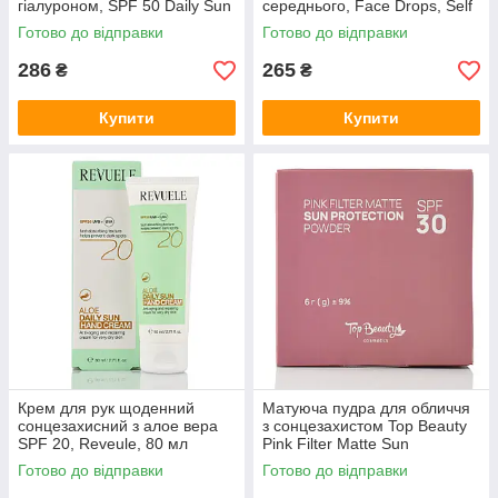
гіалуроном, SPF 50 Daily Sun
середнього, Face Drops, Self
Barrier, Revuele, 50 мл
Tan, Light to medium,
Готово до відправки
Готово до відправки
Revuele, 30 ml
286
265
₴
₴
Купити
Купити
Крем для рук щоденний
Матуюча пудра для обличчя
сонцезахисний з алое вера
з сонцезахистом Top Beauty
SPF 20, Reveule, 80 мл
Pink Filter Matte Sun
Protection Powder SPF 30 6 г
Готово до відправки
Готово до відправки