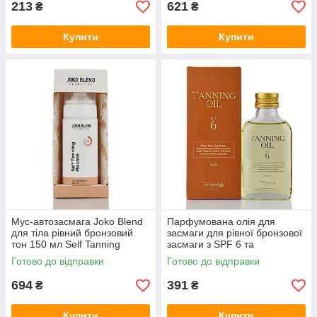
213
621
₴
₴
Купити
Купити
Мус-автозасмага Joko Blend
Парфумована олія для
для тіла рівний бронзовий
засмаги для рівної бронзової
тон 150 мл Self Tanning
засмаги з SPF 6 та
Mousse 150 мл
натуральними оліями Top
Готово до відправки
Готово до відправки
Beauty Tanning Oil SPF 6 100
мл
694
391
₴
₴
Купити
Купити