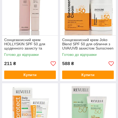
Сонцезахисний крем
Сонцезахисний крем Joko
HOLLYSKIN SPF 50 для
Blend SPF 50 для обличчя з
щоденного захисту та
UVA/UVB захистом Sunscreen
зволоження Multi Care. Sun
Cream SPF 50 30 ml
Готово до відправки
Готово до відправки
Cream SPF 50 PA++++ 10 мл
211
588
₴
₴
Купити
Купити