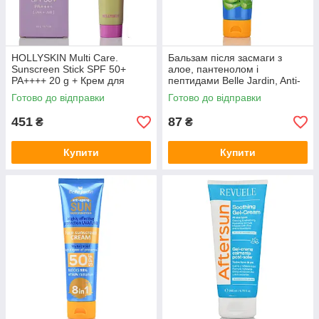
HOLLYSKIN Multi Care.
Бальзам після засмаги з
Sunscreen Stick SPF 50+
алое, пантенолом і
PA++++ 20 g + Крем для
пептидами Belle Jardin, Anti-
вмивання
ageing, Aloe Vera, SOS After
Готово до відправки
Готово до відправки
Sun, 100ml
451
87
₴
₴
Купити
Купити