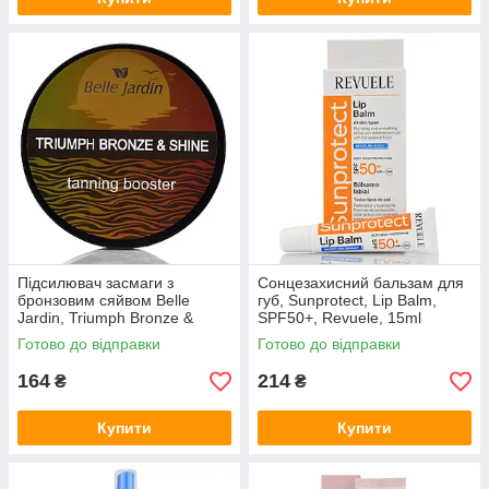
Підсилювач засмаги з
Сонцезахисний бальзам для
бронзовим сяйвом Belle
губ, Sunprotect, Lip Balm,
Jardin, Triumph Bronze &
SPF50+, Revuele, 15ml
Shine, Tanning Booster, 218ml
Готово до відправки
Готово до відправки
164
214
₴
₴
Купити
Купити