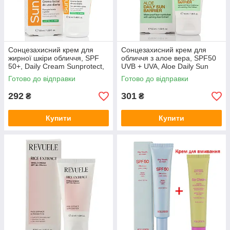
Сонцезахисний крем для
Сонцезахисний крем для
жирної шкіри обличчя, SPF
обличчя з алое вера, SPF50
50+, Daily Cream Sunprotect,
UVB + UVA, Aloe Daily Sun
Revuele, 50 ml
Barrier, Revuele 50ml
Готово до відправки
Готово до відправки
292
301
₴
₴
Купити
Купити