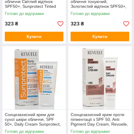
обличчя Світлий відтінок
обличчя тонуючий,
SPF50+, Sunprotect Tinted
Золотистий відтінок SPF50+,
face cream spf 50+, Revuele,
Sunprotect Tinted FACE
Готово до відправки
Готово до відправки
50 мл
CREAM, Revuele, 50 мл
323
323
₴
₴
Купити
Купити
Сонцезахисний крем для
Сонцезахисний крем проти
сухої шкіри обличчя, SPF
пігментації з SPF 50, Anti
50+, Daily Cream Sunprotect,
Pigment Day Cream, Revuele,
Revuele, 50 ml
40 ml
Готово до відправки
Готово до відправки