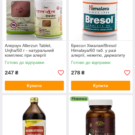
Алерзун Allerzun Tablet,
Бресол Хімалая/Bresol
Unjha/50 г - натуральний
Himalaya/60 таб. у разі
комплекс при алергії
алергії, нежитю, дерматиту
Готово до відправки
Готово до відправки
247
278
₴
₴
Купити
Купити
Новинка