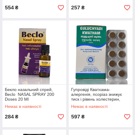
554
257
₴
₴
Бекло назальний спрей,
Гупровіді Кватхама-
Beclo NASAL SPRAY 200
алергенія, псоріаз знижує
Doses 20 Ml
тиск і рівень холестерин,
Guluchyadi kwatham, 100 таб
Немає в наявності
Немає в наявності
284
597
₴
₴