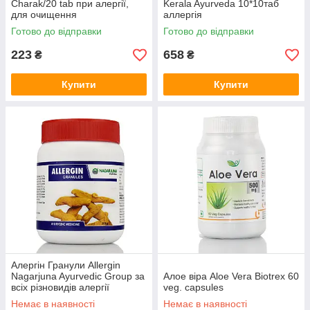
Charak/20 tab при алергії,
Kerala Ayurveda 10*10таб
для очищення
аллергія
Готово до відправки
Готово до відправки
223
658
₴
₴
Купити
Купити
Алергін Гранули Allergin
Nagarjuna Ayurvedic Group за
Алое віра Aloe Vera Biotrex 60
всіх різновидів алергії
veg. capsules
Немає в наявності
Немає в наявності