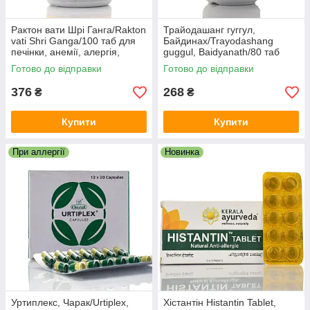
Рактон вати Шрі Ганга/Rakton
Трайодашанг гуггул,
vati Shri Ganga/100 таб для
Байдинах/Trayodashang
печінки, анемії, алергія,
guggul, Baidyanath/80 таб
дерматит
Готово до відправки
Готово до відправки
376
268
₴
₴
Купити
Купити
При аллергії
Новинка
Уртиплекс, Чарак/Urtiplex,
Хістантін Histantin Tablet,