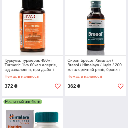
Куркума, турмерик 450мг,
Сироп Бресол Хімалая /
Turmeric Jiva 60кап алергія,
Bresol / Himalaya / Індія / 200
від запалення, при діабеті
мл алергічний риніт, бронхіт,
дерматит
Немає в наявності
Немає в наявності
372
362
₴
₴
Рослинний антібіотік