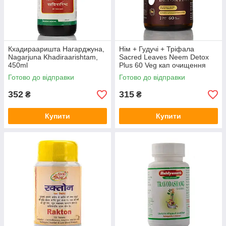
Кхадирааришта Нагарджуна,
Нім + Гудучі + Тріфала
Nagarjuna Khadiraarishtam,
Sacred Leaves Neem Detox
450ml
Plus 60 Veg кап очищення
крові, шкіра, детокс
Готово до відправки
Готово до відправки
352
315
₴
₴
Купити
Купити