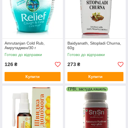
Amrutanjan Cold Rub,
Baidyanath, Sitopladi Churna,
Амрутаджен/30 г
60g
Готово до відправки
Готово до відправки
126
273
₴
₴
Купити
Купити
ГРВІ, застуда,кашель