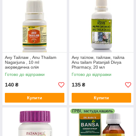
Ану Тайлам , Anu Thailam
Ану таїлом, тайлам, тайла
Nagarjuna , 10 ml
Anu tailam Patanjali Divya
аюрведична олія
Pharmacy, 20 мл
Готово до відправки
Готово до відправки
140
135
₴
₴
Купити
Купити
ГРВІ, застуда,кашель