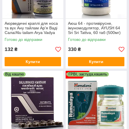
Аюрведичні краплі для носа
Аюш 64 - противірусне,
та вух Ану тайлам Ар'я Ваді
імуномодулятор, AYUSH 64
Сала/Alu tailam Arya Vadya
Sri Sri Tattva, 60 таб (500мг)
Sala/10 мл
від грипу та застуди
Готово до відправки
Готово до відправки
132
330
₴
₴
Купити
Купити
Від кашлю
ГРВІ, застуда,кашель