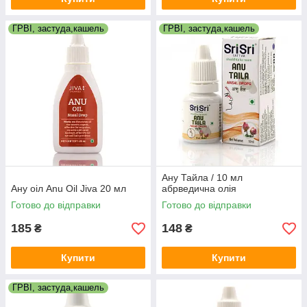
ГРВІ, застуда,кашель
ГРВІ, застуда,кашель
Ану Тайла / 10 мл
Ану оіл Anu Oil Jiva 20 мл
абрведична олія
Готово до відправки
Готово до відправки
185
148
₴
₴
Купити
Купити
ГРВІ, застуда,кашель