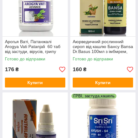
Арогья Ваті, Патанжалі
Аюрведичний рослинний
Arogya Vati Patanjali 60 таб
сироп від кашлю Бансу Bansa
від застуди, вірусів, грипу
Dr.Basus 100мл з імбмрем,
перцем, базиліком
Готово до відправки
Готово до відправки
176
160
₴
₴
Купити
Купити
ГРВІ, застуда,кашель