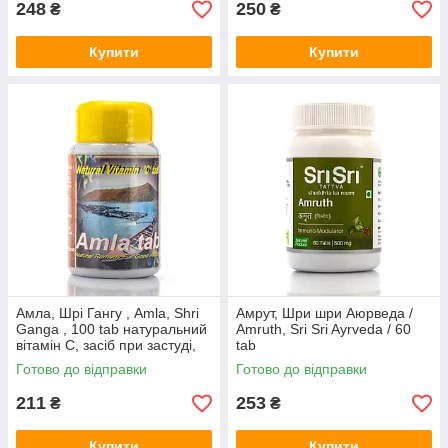
248
250
₴
₴
Купити
Купити
Амла, Шрі Гангу , Amla, Shri
Амрут, Шри шри Аюрведа /
Ganga , 100 tab натуральний
Amruth, Sri Sri Ayrveda / 60
вітамін С, засіб при застуді,
tab
грипі, вірусі
Готово до відправки
Готово до відправки
211
253
₴
₴
Купити
Купити