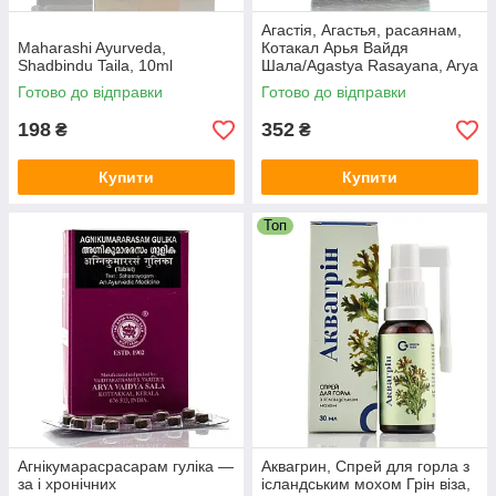
Агастія, Агастья, расаянам,
Maharashi Ayurveda,
Котакал Арья Вайдя
Shadbindu Taila, 10ml
Шала/Agastya Rasayana, Arya
Vaidya Sala/200 мл.
Готово до відправки
Готово до відправки
198
352
₴
₴
Купити
Купити
Топ
Агнікумарасрасарам гуліка —
Аквагрин, Спрей для горла з
за і хронічних
ісландським мохом Грін віза,