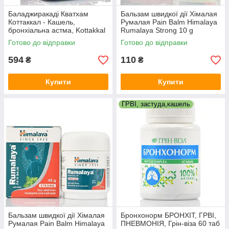
Баладжиракаді Кватхам
Бальзам швидкої дії Хімалая
Коттаккал - Кашель,
Румалая Pain Balm Himalaya
бронхіальна астма, Kottakkal
Rumalaya Strong 10 g
Ayurveda Balajirakadi
Готово до відправки
Готово до відправки
kwatham. 100 таб
594
110
₴
₴
Купити
Купити
ГРВІ, застуда,кашель
Бальзам швидкої дії Хімалая
Бронхонорм БРОНХІТ, ГРВІ,
Румалая Pain Balm Himalaya
ПНЕВМОНІЯ, Грін-віза 60 таб