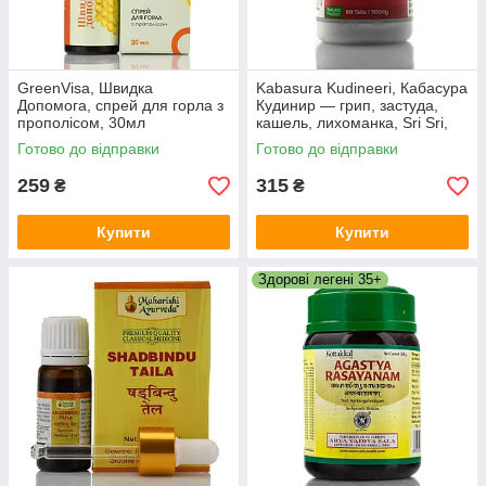
GreenVisa, Швидка
Kabasura Kudineeri, Кабасура
Допомога, спрей для горла з
Кудинир — грип, застуда,
прополісом, 30мл
кашель, лихоманка, Sri Sri,
60 таб
Готово до відправки
Готово до відправки
259
315
₴
₴
Купити
Купити
Здорові легені 35+