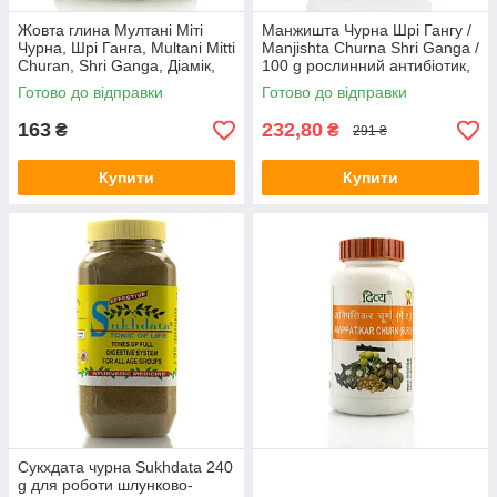
Жовта глина Мултані Міті
Манжишта Чурна Шрі Гангу /
Чурна, Шрі Ганга, Multani Mitti
Manjishta Churna Shri Ganga /
Churan, Shri Ganga, Діамік,
100 g рослинний антибіотик,
100 г
для шкіри та крові
Готово до відправки
Готово до відправки
163
232,80
₴
₴
291 ₴
Купити
Купити
Сукхдата чурна Sukhdata 240
g для роботи шлунково-