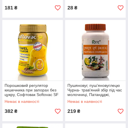
181
28
₴
₴
Порошковий регулятор
Пушяновуг, пуш'яновуглецю
кишечника при запорах без
Чурна- трав'яний збір під час
цукру, Софтовак Softovac SF
молочниці, Патандджі,
100 г очищення, детокс
Pushyanug Churna, Patanjali,
Немає в наявності
Немає в наявності
100 g
382
219
₴
₴