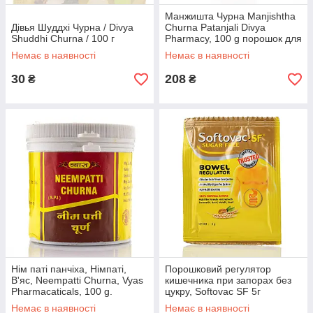
Манжишта Чурна Manjishtha
Дівья Шуддхі Чурна / Divya
Churna Patanjali Divya
Shuddhi Churna / 100 г
Pharmacy, 100 g порошок для
очищення лімфи
Немає в наявності
Немає в наявності
30
208
₴
₴
Нім паті панчіха, Німпаті,
Порошковий регулятор
В'яс, Neempatti Churna, Vyas
кишечника при запорах без
Pharmacaticals, 100 g.
цукру, Softovac SF 5г
очищення, детокс
Немає в наявності
Немає в наявності