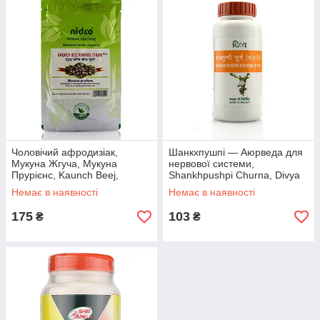
Чоловічий афродизіак,
Шанкхпушпі — Аюрведа для
Мукуна Жгуча, Мукуна
нервової системи,
Прурієнс, Kaunch Beej,
Shankhpushpi Churna, Divya
Mucuna Pruries Seed, Nidco,
Pharmacy 100 г
Немає в наявності
Немає в наявності
Індія, 50 г
175
103
₴
₴