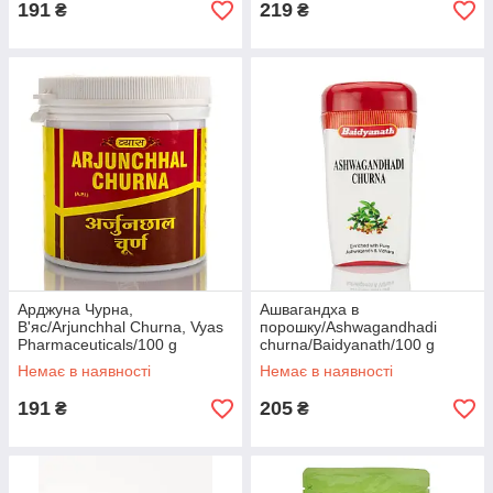
191
219
₴
₴
Арджуна Чурна,
Ашвагандха в
В'яс/Arjunchhal Churna, Vyas
порошку/Ashwagandhadi
Pharmaceuticals/100 g
churna/Baidyanath/100 g
Немає в наявності
Немає в наявності
191
205
₴
₴