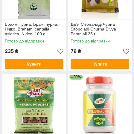
Брахмі чурна, Брамі чурна,
Дів'я Сітопаладі Чурна
Нідко, Brahami centella
Sitopoladi Churna Divya
asiatica, Nidco, 100 g
Patanjali 25 г
Готово до відправки
Готово до відправки
235
79
₴
₴
Купити
Купити
–20%