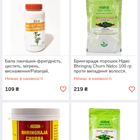
Бала панчішня-фригідність,
Брингарадж порошок Нідко
цестить, мігрень,
Bhringraj Churn Nidco 100 гр
виснаження/Patanjali,
проти випадіння волосся,
Bala/100 g
для росту та зміцнення
Немає в наявності
Немає в наявності
109
219
₴
₴