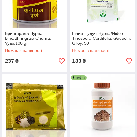
Брингарадж Чурна,
Гілий, Гудучі Чурна/Nidco
В'яс,Bhringraja Churna,
Tinospora Cordifolia, Guduchi,
Vyas,100 gr
Giloy, 50 Г
Немає в наявності
Немає в наявності
237
183
₴
₴
Лімфа