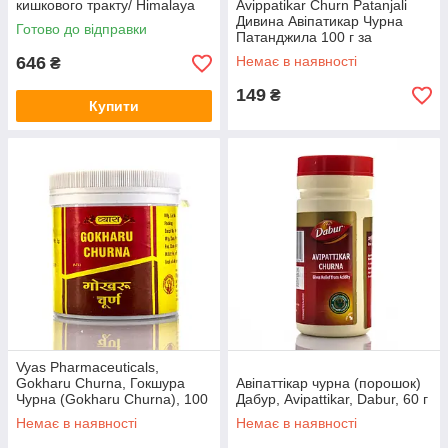
кишкового тракту/ Himalaya
Avippatikar Churn Patanjali
від закрепів, очищення,
Дивина Авіпатикар Чурна
Готово до відправки
детокс
Патанджила 100 г за
підвищеної кислотності, для
646
Немає в наявності
₴
ШКТ
149
₴
Купити
Vyas Pharmaceuticals,
Gokharu Churna, Гокшура
Авіпаттікар чурна (порошок)
Чурна (Gokharu Churna), 100
Дабур, Avipattikar, Dabur, 60 г
gr.
Немає в наявності
Немає в наявності