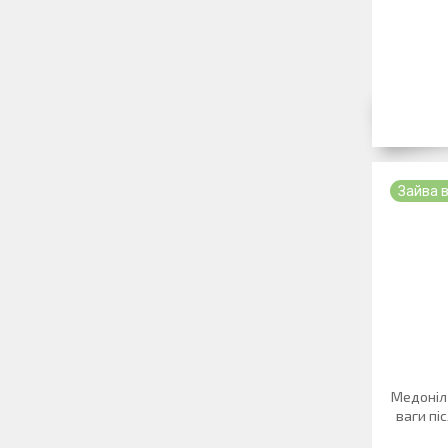
Зайва 
Медоніл 
ваги піс