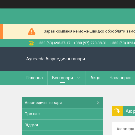
Зараз компанія не може швидко обробляти замов
+380 (63) 698-37-17
+380 (97) 270-38-31
+380 (50) 023-
Ayurveda Аюрведичні товари
Головна
Всі товари
Акції
Чаванпраш
Аюрведичні товари
Аюр
Про нас
Відгуки
Аюрведа д