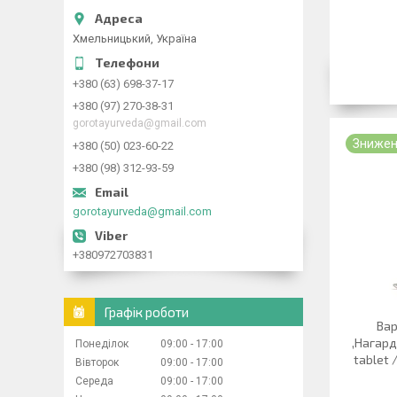
Хмельницький, Україна
+380 (63) 698-37-17
+380 (97) 270-38-31
gorotayurveda@gmail.com
Знижен
+380 (50) 023-60-22
+380 (98) 312-93-59
gorotayurveda@gmail.com
+380972703831
Графік роботи
Вар
,Нагар
Понеділок
09:00
17:00
tablet 
Вівторок
09:00
17:00
Середа
09:00
17:00