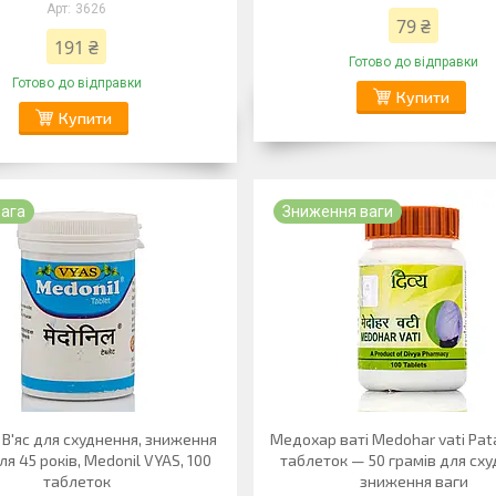
3626
79 ₴
191 ₴
Готово до відправки
Готово до відправки
Купити
Купити
вага
Зниження ваги
В'яс для схуднення, зниження
Медохар ваті Medohar vati Pata
ля 45 років, Medonil VYAS, 100
таблеток — 50 грамів для сху
таблеток
зниження ваги