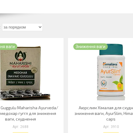
ня ваги
Зниження ваги
 Guggulu Maharisha Ayurveda/
Аюрслим Хімалая для схудн
 медохар гуггл для зниження
зниження ваги, AyurSlim, Hima
ваги, схуднення
caps
2688
3910