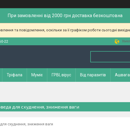
При замовленні від 2000 грн доставка безкоштовна
лення та повідомлення, оскільки за її графіком роботи сьогодні вихід
Хмел
60-22
Тріфала
Муміє
ГРВІ, вірус
Від паразитів
Ашвага
веда для схуднення, зниження ваги
ля схуднення, зниження ваги