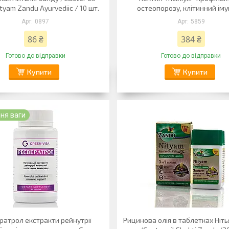
ityam Zandu Ayurvediic / 10 шт.
остеопорозу, клітинний іму
0897
5859
86 ₴
384 ₴
Готово до відправки
Готово до відправки
Купити
Купити
ня ваги
ратрол екстракти рейнутрії
Рицинова олія в таблетках Ніт