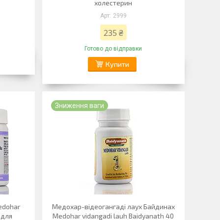
холестерин
2999
235 ₴
Готово до відправки
Купити
Зниження ваги
edohar
Медохар-відеогангаді лаух Байдинах
 для
Medohar vidangadi lauh Baidyanath 40