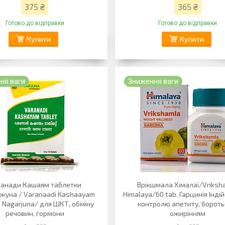
375 ₴
365 ₴
Готово до відправки
Готово до відправки
Купити
Купити
ня ваги
Зниження ваги
анади Кашаям таблетки
Врікшмала Хімалаї/Vriksh
джуна / Varanaadi Kashaayam
Himalaya/60 tab. Гарцинія Інді
/ Nagarjuna/ для ШКТ, обміну
контролю апетиту, бороть
речовин, гормони
ожирінням