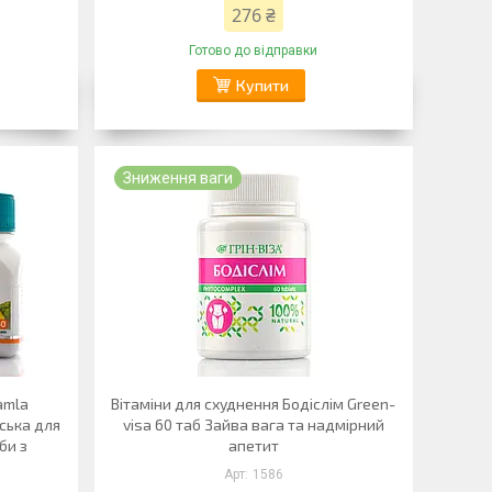
276 ₴
Готово до відправки
Купити
Зниження ваги
amla
Вітаміни для схуднення Бодіслім Green-
йська для
visa 60 таб Зайва вага та надмірний
би з
апетит
1586