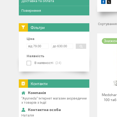
Доставка та оплата
Повернення
Фільтри
Ціна
Знижен
Наявність
В наявності
24
Контакти
Medohar
"Ayurveda" Інтернет магазин аюрведични
100 таб
х товарів з Індії
Наталія