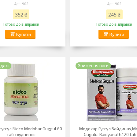
903
902
352 ₴
245 ₴
Готово до відправки
Готово до відправки
Купити
Купити
одаж
Зниження ваги
уггул Nidco Medohar Guggul 60
Медохар Гуггул Байдинах,M
таб схуднення
Gugulu, Baidyanath,120 tab