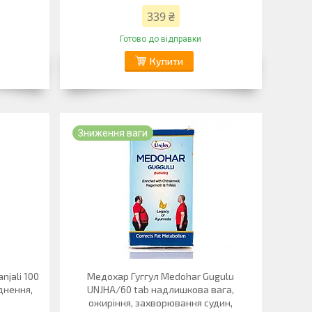
339 ₴
Готово до відправки
Купити
Зниження ваги
njali 100
Медохар Гуггул Medohar Gugulu
днення,
UNJHA/60 tab надлишкова вага,
ожиріння, захворювання судин,