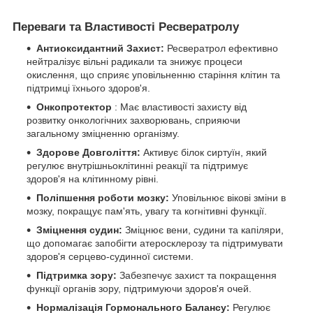
Переваги та Властивості Ресвератролу
Антиоксидантний Захист:
Ресвератрол ефективно
нейтралізує вільні радикали та знижує процеси
окислення, що сприяє уповільненню старіння клітин та
підтримці їхнього здоров'я.
Онкопротектор
: Має властивості захисту від
розвитку онкологічних захворювань, сприяючи
загальному зміцненню організму.
Здорове Довголіття:
Активує білок сиртуїн, який
регулює внутрішньоклітинні реакції та підтримує
здоров'я на клітинному рівні.
Поліпшення роботи мозку:
Уповільнює вікові зміни в
мозку, покращує пам'ять, увагу та когнітивні функції.
Зміцнення судин:
Зміцнює вени, судини та капіляри,
що допомагає запобігти атеросклерозу та підтримувати
здоров'я серцево-судинної системи.
Підтримка зору:
Забезпечує захист та покращення
функції органів зору, підтримуючи здоров'я очей.
Нормалізація Гормонального Балансу:
Регулює