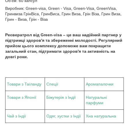
Об'єм: 60 капсул
Виробник: Green-visa, Green - Visa, Green-Visa, GreenVisa,
Гринвиза ГрінВіса, ГринВиса, Грин Виза, Грін Віза, Грин Виза,
Грин - Виза, Грін - Віза
Ресвератрол від Green-visa – це ваш надійний партнер у
підтримці здоров'я та збереженні молодості. Регулярний
прийом цього комплексу допоможе вам покращити
загальний стан, підтримати здоров'я та активність на
довгі роки.
Товари з Таїланду
Спеції
Аромапалочки
Товари з Японії
Біжутерія з Індії
Натуральні
парфуми
Чай з Індії
Одяг, хустки з Індії
Хна натуральна