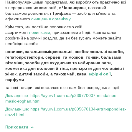
Найпопулярнішими продуктами, які виробляють практично всі
з перерахованих компаній, є
Чаванпраш
, названий
бальзамом довголіття, і
Трифала
— засіб для м'якого та
ефективного
очищення організму
.
Крім того, ми постійно поповнюємо свій
асортимент
новинками
, привезеними з Індії. Наш каталог
розбитий на зручні розділи, де ви без зусиль можете знайти
необхідні засоби:
новинки, загальнозміцнювальні, знеболювальні засоби,
гепатопротектори, серцеві та мозкові тоніки, бальзами,
вітаміни, засоби для схуднення та набирання ваги,
косметика для волосся й тіла, препарати для чоловіків і
жінок, дитячі засоби, а також чай, кава,
ефірні олії
,
парфуми
та інші товари, які постачаються нам безпосередньо з Індії.
Докладніше: https://ayurv1.com.ua/p339770007-mindalnoe-
maslo-roghan.html
Докладніше: https://ayurv1.com.ua/p695670134-artrit-spondilez-
dazzl.html
Приховати