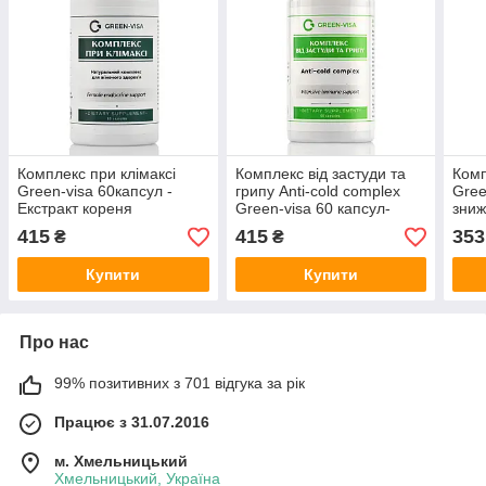
Комплекс при клімаксі
Комплекс від застуди та
Комп
Green-visa 60капсул -
грипу Anti-cold complex
Gree
Екстракт кореня
Green-visa 60 капсул-
зниж
циміцифуги, Діоскорея
Корінь ехінацеї
холе
415
415
353
₴
₴
ніппонська, Конюшина
пурпурової, Кора
часн
червона, Шишки хмелю,
мурашиного дерева,
рути
Купити
Купити
Індол
Прополіс
Про нас
99% позитивних з 701 відгука за рік
Працює з 31.07.2016
м. Хмельницький
Хмельницький, Україна