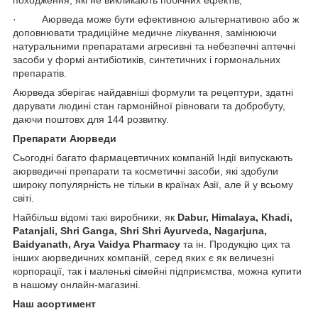
походження, які не викликають побічних ефектів;
· Аюрведа може бути ефективною альтернативою або ж
доповнювати традиційне медичне лікування, замінюючи
натуральними препаратами агресивні та небезпечні аптечні
засоби у формі антибіотиків, синтетичних і гормональних
препаратів.
Аюрведа зберігає найдавніші формули та рецептури, здатні
дарувати людині стан гармонійної рівноваги та добробуту,
даючи поштовх для 144 розвитку.
Препарати Аюрведи
Сьогодні багато фармацевтичних компаній Індії випускають
аюрведичні препарати та косметичні засоби, які здобули
широку популярність не тільки в країнах Азії, але й у всьому
світі.
Найбільш відомі такі виробники, як
Dabur, Himalaya, Khadi,
Patanjali, Shri Ganga, Shri Shri Ayurveda, Nagarjuna,
Baidyanath, Arya Vaidya Pharmacy
та ін. Продукцію цих та
інших аюрведичних компаній, серед яких є як величезні
корпорації, так і маленькі сімейні підприємства, можна купити
в нашому онлайн-магазині.
Наш асортимент