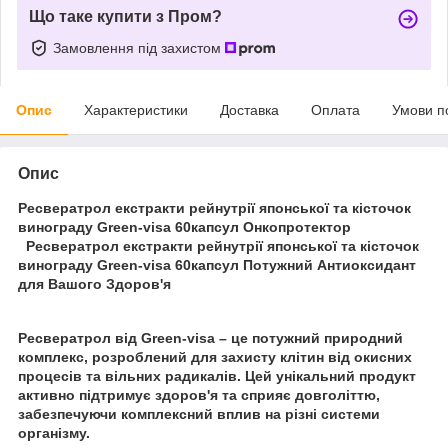
Що таке купити з Пром?
Замовлення під захистом
Опис
Характеристики
Доставка
Оплата
Умови п
Опис
Ресвератрол екстракти рейнутрії японської та кісточок
винограду Green-visa 60капсул Онкопротектор
Ресвератрол екстракти рейнутрії японської та кісточок
винограду Green-visa 60капсул Потужний Антиоксидант
для Вашого Здоров'я
Ресвератрол від Green-visa – це потужний природний
комплекс, розроблений для захисту клітин від окисних
процесів та вільних радикалів. Цей унікальний продукт
активно підтримує здоров'я та сприяє довголіттю,
забезпечуючи комплексний вплив на різні системи
організму.