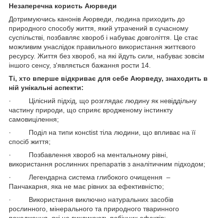
Незаперечна користь Аюрведи
Дотримуючись канонів Аюрведи, людина приходить до
природного способу життя, який утрачений в сучасному
суспільстві, позбавляє хвороб і набуває довголіття. Це стає
можливим унаслідок правильного використання життєвого
ресурсу. Життя без хвороб, на які йдуть сили, набуває зовсім
іншого сенсу, з'являється бажання рости 14.
Ті, хто вперше відкриває для себе Аюрведу, знаходить в
ній унікальні аспекти:
· Цілісний підхід, що розглядає людину як невіддільну
частину природи, що сприяє вродженому інстинкту
самовицілення;
· Поділ на типи консtist тіла людини, що впливає на її
спосіб життя;
· Позбавлення хвороб на ментальному рівні,
використання рослинних препаратів з аналітичним підходом;
· Легендарна система глибокого очищення –
Панчакарня, яка не має рівних за ефективністю;
· Використання виключно натуральних засобів
рослинного, мінерального та природного тваринного