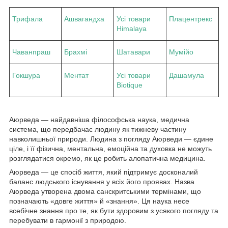
Трифала
Ашвагандха
Усі товари
Плацентрекс
Himalaya
Чаванпраш
Брахмі
Шатавари
Мумійо
Гокшура
Ментат
Усі товари
Дашамула
Biotique
Аюрведа — найдавніша філософська наука, медична
система, що передбачає людину як тижневу частину
навколишньої природи. Людина з погляду Аюрведи — єдине
ціле, і її фізична, ментальна, емоційна та духовка не можуть
розглядатися окремо, як це робить алопатична медицина.
Аюрведа — це спосіб життя, який підтримує досконалий
баланс людського існування у всіх його проявах. Назва
Аюрведа утворена двома санскритськими термінами, що
позначають «довге життя» й «знання». Ця наука несе
всебічне знання про те, як бути здоровим з усякого погляду та
перебувати в гармонії з природою.