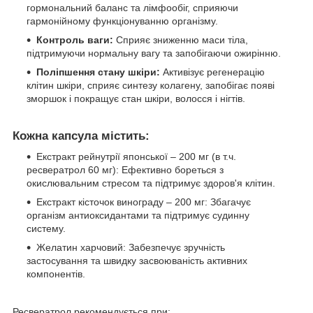
гормональний баланс та лімфообіг, сприяючи
гармонійному функціонуванню організму.
Контроль ваги:
Сприяє зниженню маси тіла,
підтримуючи нормальну вагу та запобігаючи ожирінню.
Поліпшення стану шкіри:
Активізує регенерацію
клітин шкіри, сприяє синтезу колагену, запобігає появі
зморшок і покращує стан шкіри, волосся і нігтів.
Кожна капсула містить:
Екстракт рейнутрії японської – 200 мг (в т.ч.
ресвератрол 60 мг): Ефективно бореться з
окислювальним стресом та підтримує здоров'я клітин.
Екстракт кісточок винограду – 200 мг: Збагачує
організм антиоксидантами та підтримує судинну
систему.
Желатин харчовий: Забезпечує зручність
застосування та швидку засвоюваність активних
компонентів.
Ресвератрол рекомендується при: