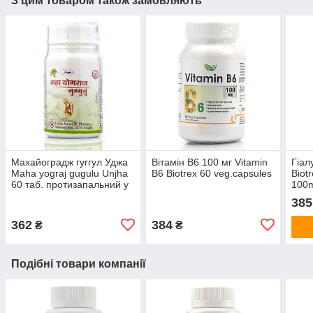
З цим товаром також замовляють
Махайоградж гуггул Уджа
Вітамін В6 100 мг Vitamin
Гіал
Maha yograj gugulu Unjha
B6 Biotrex 60 veg.capsules
Biot
60 таб. протизапальний у
100m
разі артритів, артрозів
для 
385
362
384
₴
₴
Подібні товари компанії