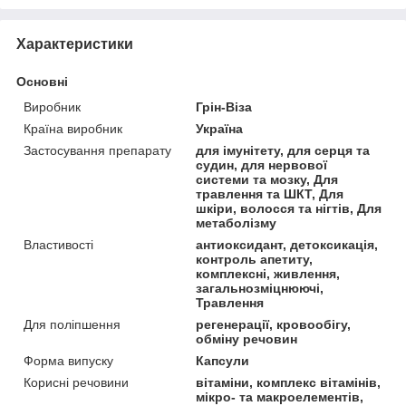
Характеристики
Основні
Виробник
Грін-Віза
Країна виробник
Україна
Застосування препарату
для імунітету, для серця та
судин, для нервової
системи та мозку, Для
травлення та ШКТ, Для
шкіри, волосся та нігтів, Для
метаболізму
Властивості
антиоксидант, детоксикація,
контроль апетиту,
комплексні, живлення,
загальнозміцнюючі,
Травлення
Для поліпшення
регенерації, кровообігу,
обміну речовин
Форма випуску
Капсули
Корисні речовини
вітаміни, комплекс вітамінів,
мікро- та макроелементів,