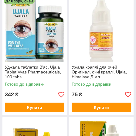
Для зору, очей
Уджала таблетки В'яс, Ujala
Ужала краплі для очей
Tablet Vyas Pharmaceuticals,
Оригінал, очні краплі, Ujala,
100 tabs
Himalaya,5 мл
Готово до відправки
Готово до відправки
342
75
₴
₴
Купити
Купити