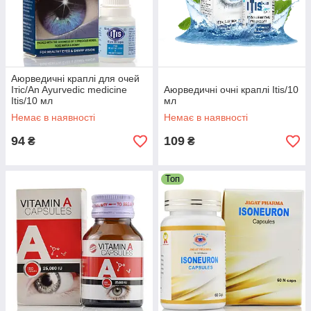
Аюрведичні краплі для очей
Ітіс/An Ayurvedic medicine
Аюрведичні очні краплі Itis/10
Itis/10 мл
мл
Немає в наявності
Немає в наявності
94
109
₴
₴
Топ