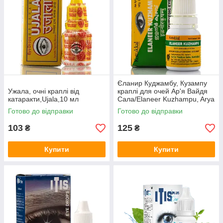
Єланир Куджамбу, Кузампу
Ужала, очні краплі від
краплі для очей Ар'я Вайдя
катаракти,Ujala,10 мл
Сала/Elaneer Kuzhampu, Arya
Vaidya Sala, AVS/10 мл
Готово до відправки
Готово до відправки
103
125
₴
₴
Купити
Купити