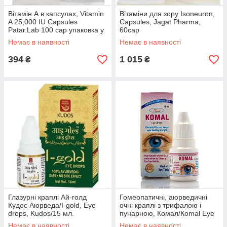
Вітамін А в капсулах, Vitamin
Вітаміни для зору Isoneuron,
A 25,000 IU Capsules
Capsules, Jagat Pharma,
Patar.Lab 100 cap упаковка у
60cap
склі
Немає в наявності
Немає в наявності
394
1 015
₴
₴
Глазурні краплі Ай-голд
Гомеопатичні, аюрведичні
Кудос Аюрведа/I-gold, Eye
очні краплі з трифалою і
drops, Kudos/15 мл.
пунарною, Комал/Кomal Eye
Drops Homeopathic
Немає в наявності
Немає в наявності