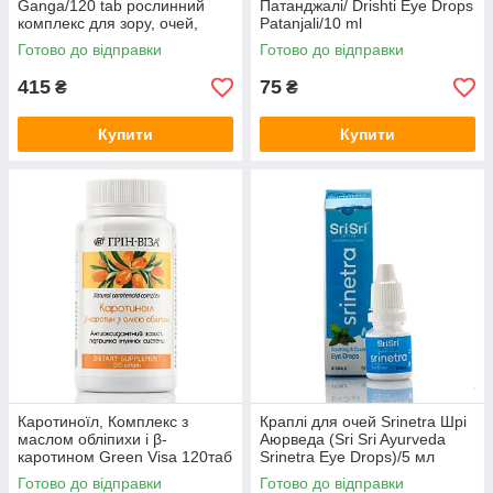
Ganga/120 tab рослинний
Патанджалі/ Drishti Eye Drops
комплекс для зору, очей,
Patanjali/10 ml
Готово до відправки
Готово до відправки
415
75
₴
₴
Купити
Купити
Каротиноїл, Комплекс з
Краплі для очей Srinetra Шрі
маслом обліпихи і β-
Аюрведа (Sri Sri Ayurveda
каротином Green Visa 120таб
Srinetra Eye Drops)/5 мл
вітамін А
Готово до відправки
Готово до відправки