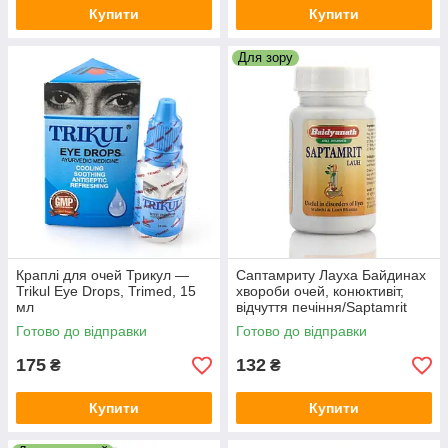
Купити
Купити
Для зору
Краплі для очей Трикул —
Саптамриту Лауха Байдинах
Trikul Eye Drops, Trimed, 15
хвороби очей, конюктивіт,
мл
відчуття печіння/Saptamrit
Lauh, Baidyanath/40 таб
Готово до відправки
Готово до відправки
175
132
₴
₴
Купити
Купити