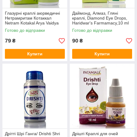
Глазурні краплі аюрведичні
Даймонд, Алмаз, Гляні
Нетрамритам Котаккал
краплі, Diamond Eye Drops,
Netram Kotakal Arya Vaidya
Haridwar's Farmamacy,10 ml
Sala (India)./ 10 мл
Готово до відправки
Готово до відправки
79
90
₴
₴
Купити
Купити
Дрітті Шрі Ганга/ Drishti Shri
Дрішті Краплі для очей