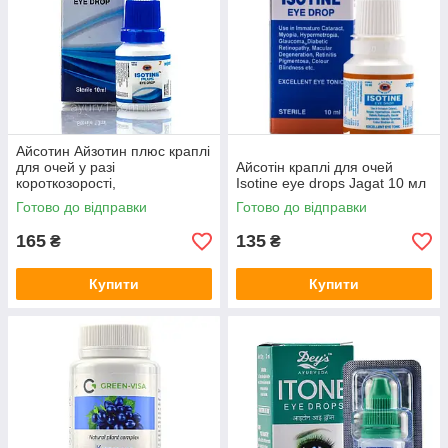
Айсотин Айзотин плюс краплі
для очей у разі
Айсотін краплі для очей
короткозорості,
Isotine eye drops Jagat 10 мл
почервоніння, печіння/Isotine
Готово до відправки
Готово до відправки
Plus eye drop/10 ml
165
135
₴
₴
Купити
Купити