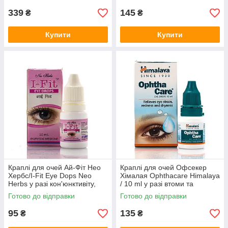
339
145
₴
₴
Купити
Купити
Краплі для очей Ай-Фіт Нео
Краплі для очей Офсекер
Хербс/I-Fit Eye Dops Neo
Хімалая Ophthacare Himalaya
Herbs у разі кон'юнктивіту,
/ 10 ml у разі втоми та
ослабленого зору
запалення очей
Готово до відправки
Готово до відправки
95
135
₴
₴