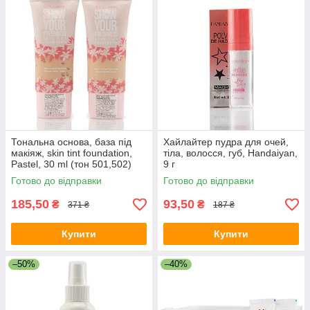
Тональна основа, база під
Хайлайтер пудра для очей,
макіяж, skin tint foundation,
тіла, волосся, губ, Handaiyan,
Pastel, 30 ml (тон 501,502)
9 г
Готово до відправки
Готово до відправки
185,50
93,50
₴
₴
371 ₴
187 ₴
Купити
Купити
–50%
–40%