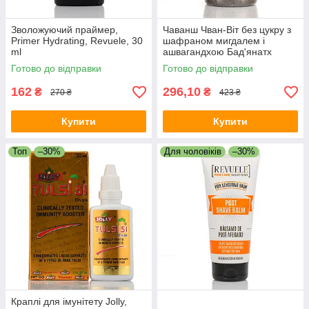
Зволожуючий праймер,
Чаванш Чван-Віт без цукру з
Primer Hydrating, Revuele, 30
шафраном мигдалем і
ml
ашвагандхою Бад'янатх
Baidyanath CHYAWAN-VIT
Готово до відправки
Готово до відправки
Sugar Free
162
296,10
₴
₴
270 ₴
423 ₴
Купити
Купити
Топ
–30%
Для чоловіків
–30%
Краплі для імунітету Jolly,