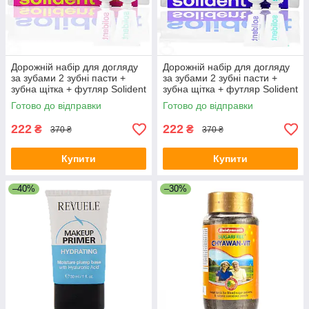
Дорожній набір для догляду
Дорожній набір для догляду
за зубами 2 зубні пасти +
за зубами 2 зубні пасти +
зубна щітка + футляр Solident
зубна щітка + футляр Solident
Travel Set - персик
Travel Set - чорниця
Готово до відправки
Готово до відправки
222
222
₴
₴
370 ₴
370 ₴
Купити
Купити
–40%
–30%