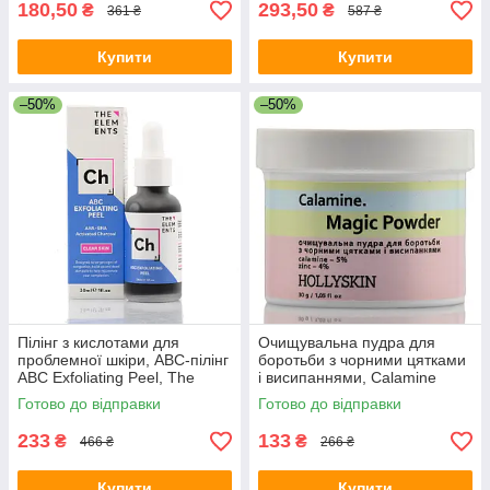
180,50
293,50
₴
₴
361 ₴
587 ₴
Купити
Купити
–50%
–50%
Пілінг з кислотами для
Очищувальна пудра для
проблемної шкіри, ABC-пілінг
боротьби з чорними цятками
ABC Exfoliating Peel, The
і висипаннями, Calamine
Elements, 30ml
Magic Powder, Hollyskin, 30 г
Готово до відправки
Готово до відправки
233
133
₴
₴
466 ₴
266 ₴
Купити
Купити