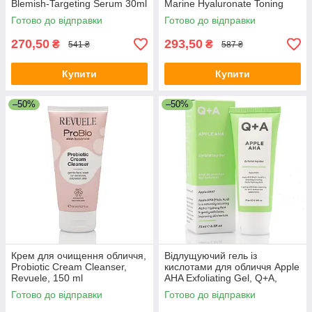
Blemish-Targeting Serum 30ml
Marine Hyaluronate Toning
Lotion 100 ml
Готово до відправки
Готово до відправки
270,50
293,50
₴
₴
541 ₴
587 ₴
Купити
Купити
–50%
–50%
Крем для очищення обличчя,
Відлущуючий гель із
Probiotic Cream Cleanser,
кислотами для обличчя Apple
Revuele, 150 ml
AHA Exfoliating Gel, Q+A,
75ml
Готово до відправки
Готово до відправки