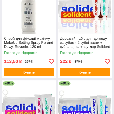
Спрей для фіксації макіяжу,
Дорожній набір для догляду
MakeUp Setting Spray Fix and
за зубами 2 зубні пасти +
Dewy, Revuele, 120 ml
зубна щітка + футляр Solident
Travel Set - ананас
Готово до відправки
Готово до відправки
113,50
222
₴
₴
227 ₴
370 ₴
Купити
Купити
–40%
–40%