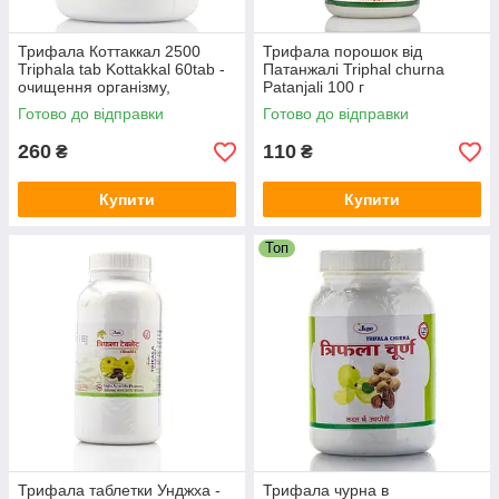
Трифала Коттаккал 2500
Трифала порошок від
Triphala tab Kottakkal 60tab -
Патанжалі Triphal churna
очищення організму,
Patanjali 100 г
омолодження, детоксикація,
Готово до відправки
Готово до відправки
від запорів
260
110
₴
₴
Купити
Купити
Топ
Трифала таблетки Унджxа -
Трифала чурна в