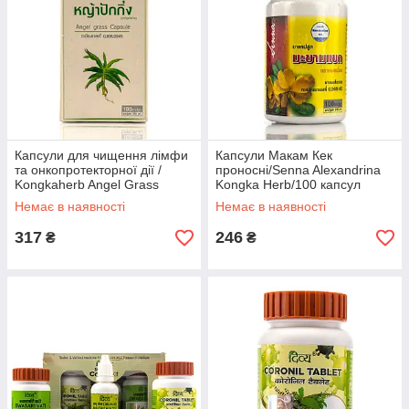
Капсули для чищення лімфи
Капсули Макам Кек
та онкопротекторної дії /
проносні/Senna Alexandrina
Kongkaherb Angel Grass
Kongka Herb/100 капсул
Capsule,Ya Pak King / 100 кап
Немає в наявності
Немає в наявності
317
246
₴
₴