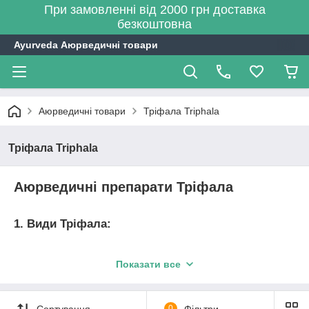
При замовленні від 2000 грн доставка
безкоштовна
Ayurveda Аюрведичні товари
Аюрведичні товари
Тріфала Triphala
Тріфала Triphala
Аюрведичні препарати Тріфала
1. Види Тріфала:
Тріфала - це аюрведичний препарат,
що складається з
Показати все
трьох трав'яних компонентів: Амалакі (Emblica officinalis),
Бібхітакі (Terminalia bellirica) та Харітакі (Terminalia chebula).
Слово "Тріфалу" буквально перекладається як "три плоди",
Сортування
0
Фільтри