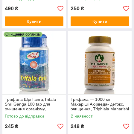
організму, детокс
490
250
₴
₴
Купити
Купити
Очищення організм
Трифала Шрі Ганга,Trifala
Трифала — 1000 мг
Shri Ganga,100 tab для
Махаріші Аюрведа- детокс,
очищення організму,
очищення, Triphlala Maharishi
кишечника, детоксу
Ayurveda 60 tab, Комплекс
Готово до відправки
В наявності
для детоксу
245
248
₴
₴