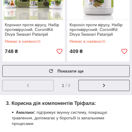
Коронил проти вірусу, Набір
Короніл проти вірусу, Набір
противірусний, CoronilKit
противірусний, CoronilKit
Divya Swasari Patanjali
Divya Swasari Patanjali
Немає в наявності
Немає в наявності
748
409
₴
₴
Показати ще
1
/ 3
3. Корисна дія компонентів Тріфала:
Амалаки:
підтримує імунну систему, покращує
травлення, допомагає у боротьбі із запальними
процесами.
Бібхітаки:
стимулює травлення, покращує обмін