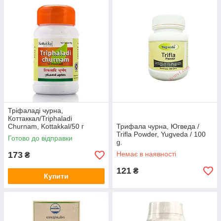
Тріфаладі чурна,
Коттаккал/Triphaladi
Churnam, Kottakkal/50 г
Трифала чурна, Югведа /
трифала, очищення, детокс,
Trifla Powder, Yugveda / 100
Готово до відправки
чистка кишечника
g.
173
Немає в наявності
₴
121
₴
Купити