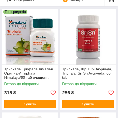
що відображає основну природу його складових.
2. Склад Тріфала:
Топ продажів
Амалаки (Emblica officinalis) - багатий джерелом
вітаміну C та антиоксидантів, сприяє зміцненню імунної
системи та уповільнює процеси старіння.
Бібхітаки (Terminalia bellirica) – допомагає
підтримувати нормальну функцію травної системи та
регулювати обмін речовин.
Харитаки (Terminalia chebula) – відомий своїми
м'якими проносними властивостями, а також сприяє
очищенню організму та зміцненню травної системи.
Трипхала Трифала Хімалая
Трипхала, Шрі Шрі Аюрведа,
Оригінал/ Triphala
Triphala, Sri Sri Ayurveda, 60
Himalaya/60 таб очищення,
tab
детокс
Готово до відправки
Готово до відправки
315
256
₴
₴
Купити
Купити