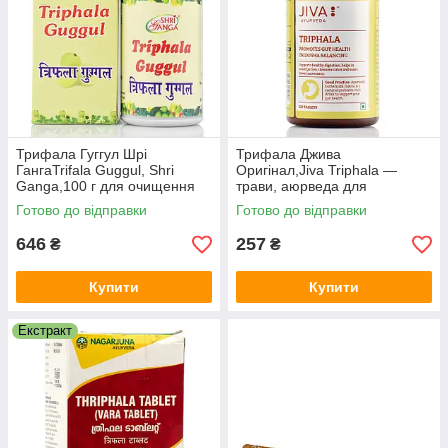
Трифала Гуггул Шрі
Трифала Джива
ГангаTrifala Guggul, Shri
Оригінал,Jiva Triphala —
Ganga,100 г для очищення
трави, аюрведа для
організму, кішечника, детокс
очищення організму 120 таб
Готово до відправки
Готово до відправки
646
257
₴
₴
Купити
Купити
Екстракт