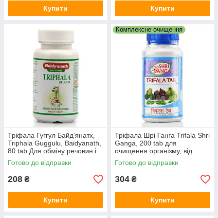
Купити
Купити
Комплексне очищення
Тріфала Гуггул Байд'янатх,
Тріфала Шрі Ганга Trifala Shri
Triphala Guggulu, Baidyanath,
Ganga, 200 tab для
80 tab Для обміну речовин і
очищення організму, від
очищення організму
запорів, для омолодження
Готово до відправки
Готово до відправки
208
304
₴
₴
Купити
Купити