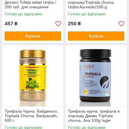
Детокс/ Trifala tablet Unjha /
порошку/Triphala churna
200 таб. для очищення
Unjha Aurvedic/100 g
организму, кишечника,
очищення організму,
Готово до відправки
Готово до відправки
детоксу
кишечника, Засоби для
очищення кишечникатокс,
457
250
₴
₴
Купити
Купити
Трифала Чурна, Байдинатх,
Трифала чурна, трифала в
Triphala Churna, Baidyanath,
порошку Джива Triphala
500 г
churna, Jiva 100g Індія
комплексне очищення
Готово до відправки
Готово до відправки