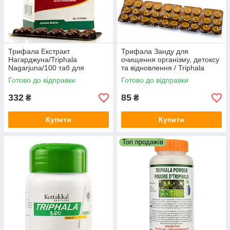
Трифала Екстракт
Трифала Занду для
Нагарджуна/Triphala
очищення організму, детоксу
Nagarjuna/100 таб для
та відновлення / Triphala
очищення оранізму, детокс
Zandu / 30 таб
Готово до відправки
Готово до відправки
кишечника
332
85
₴
₴
Купити
Купити
Топ продажів