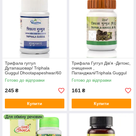
Трифала гуггул
Трифала Гуггул Дів'я -Детокс,
Дутапашовар/ Triphala
очищення ,
Guggul Dhootapapeshwar/60
Патанджалі/Triphala Guggul
таблеток атеросклероз,
Divya Pharmacy, Patanjali/80
Готово до відправки
Готово до відправки
Ожиріння, Діабет
таб
245
161
₴
₴
Купити
Купити
Для обміну речовин