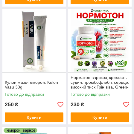
Норматон варикоз, крихкість
Кулон мазь-геморой, Kulon
судин, тромбофлебіт, сердце,
Vasu 30g
високий тиск Грін віза, Green-
visa 60таб
Готово до відправки
Готово до відправки
250
230
₴
₴
Купити
Купити
Геморой, варікоз