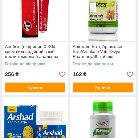
Анобліс (ніфрипин 0.3%)
Аршкалп Ваті, Аршкальп
крем сильнодійний засіб
Ваті/Arshkalp Vati, Divya
проти геморію й анальних
Pharmacy/80 таб від
тріщин/30g.
гемороїдальних вузлів,
Готово до відправки
Готово до відправки
фістул, набряків,
256
162
₴
₴
Купити
Купити