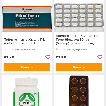
Пайлекс Форте Хімалая Pilex
Пайлекс Форте Хімала Pilex
Forte Himalaya 30 tab
Forte 60tab геморой
(блістер) ,для вен та судин,
від варікозу, від геморою
Готово до відправки
Готово до відправки
415
210
₴
₴
Купити
Купити