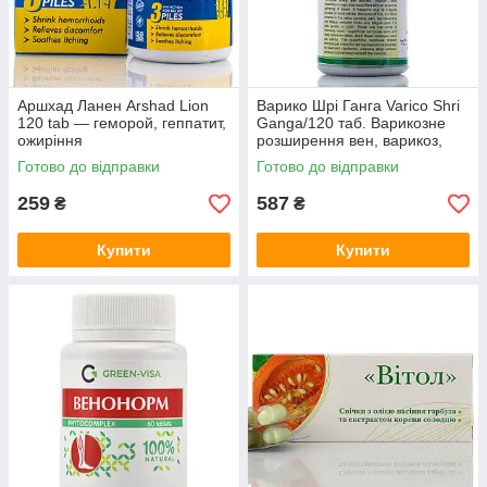
Аршхад Ланен Arshad Lion
Варико Шрі Ганга Varico Shri
120 tab — геморой, геппатит,
Ganga/120 таб. Варикозне
ожиріння
розширення вен, варикоз,
тромбоз, флебіт
Готово до відправки
Готово до відправки
259
587
₴
₴
Купити
Купити