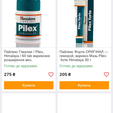
Пайлекс Гімалая / Pilex,
Пайлекс Форте ОРИГІНАЛ —
Himalaya / 60 tab варикозне
геморой, варикоз Мазь Pilex
розширення вен,
forte Himalaya 30 г
тромбофлебіт, геморой
Готово до відправки
Готово до відправки
275
205
₴
₴
Купити
Купити