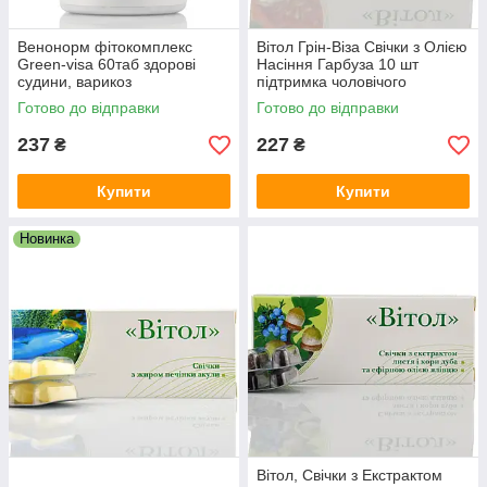
Венонорм фітокомплекс
Вітол Грін-Віза Свічки з Олією
Green-visa 60таб здорові
Насіння Гарбуза 10 шт
судини, варикоз
підтримка чоловічого
здоров’я та функцій
Готово до відправки
Готово до відправки
сечостатевої системи
237
227
₴
₴
Купити
Купити
Новинка
Вітол, Свічки з Екстрактом