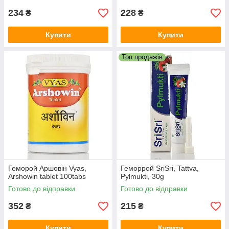
234
228
₴
₴
Купити
Купити
Топ продажів
Геморой Аршовін Vyas,
Геморрой SriSri, Tattva,
Arshowin tablet 100tabs
Pylmukti, 30g
Готово до відправки
Готово до відправки
352
215
₴
₴
Купити
Купити