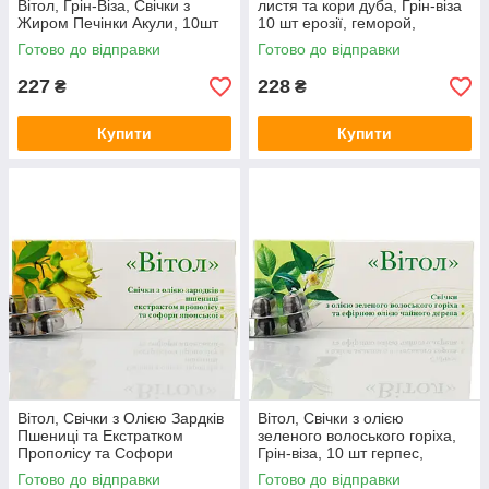
Вітол, Грін-Віза, Свічки з
листя та кори дуба, Грін-віза
Жиром Печінки Акули, 10шт
10 шт ерозії, геморой,
тріщини, уретрит
Готово до відправки
Готово до відправки
227
228
₴
₴
Купити
Купити
Вітол, Свічки з Олією Зардків
Вітол, Свічки з олією
Пшениці та Екстратком
зеленого волоського горіха,
Прополісу та Софори
Грін-віза, 10 шт герпес,
Японської, Грін-Віза, 10 шт
папіломи, глисти
Готово до відправки
Готово до відправки
запалення, грибок, інфекція