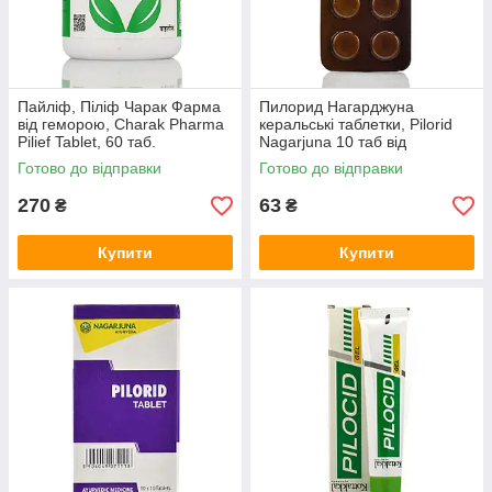
Пайліф, Піліф Чарак Фарма
Пилорид Нагарджуна
від геморою, Charak Pharma
керальські таблетки, Pilorid
Pilief Tablet, 60 таб.
Nagarjuna 10 таб від
геморою, від болю
Готово до відправки
Готово до відправки
270
63
₴
₴
Купити
Купити