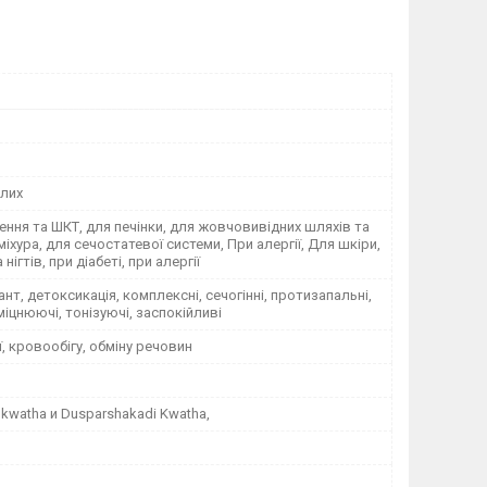
лих
ння та ШКТ, для печінки, для жовчовивідних шляхів та
іхура, для сечостатевої системи, При алергії, Для шкіри,
нігтів, при діабеті, при алергії
нт, детоксикація, комплексні, сечогінні, протизапальні,
іцнюючі, тонізуючі, заспокійливі
ї, кровообігу, обміну речовин
i kwatha и Dusparshakadi Kwatha,