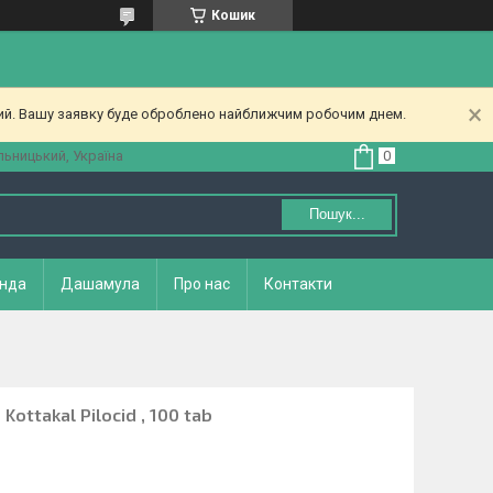
Кошик
ний. Вашу заявку буде оброблено найближчим робочим днем.
ьницький, Україна
Пошук...
нда
Дашамула
Про нас
Контакти
ottakal Pilocid , 100 tab