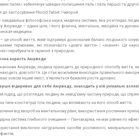
вих палях і забезпечує швидке полегшення паль і паль першої та другої
 до застосування Pilocid Tablet: Геморой.
 найдавніша філософська наука, медична система, яка розглядає людин
у Аюрведи – єдине ціле, і його фізична, ментальна, емоційна та духов
ческая медицина.
 це спосіб життя, який підтримує досконалий баланс людського існув
ськими термінами, які позначають «довге життя» і «знання». Ця наук
ях і перебувати в гармонії з природою.
ечна користь Аюрведи
канонам Аюрведи, людина приходить до природного способу життя, який
знаходить довголіття. Це стає можливим внаслідок правильного викорис
уває зовсім інший зміст, з'являється бажання рости духовно.
вперше відкриває для себе Аюрведу, знаходить у ній унікальні аспек
ий підхід, що розглядає людину як невід'ємну частину природи, що спри
на типи конституції тіла людини, що впливають на його спосіб життя;
лення від хвороб на ментальному рівні, використання рослинних препар
арна система глибокого очищення – Панчакарма, не має рівних по ефек
ористання виключно натуральних засобів рослинного, мінерального т
ефектів;