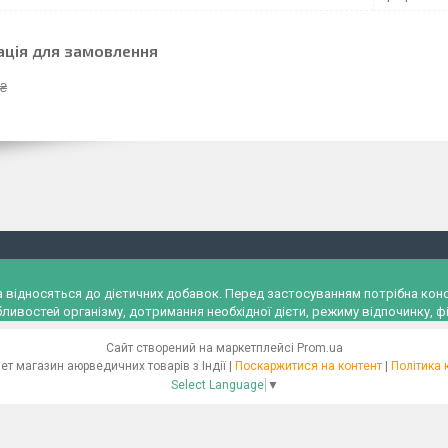
ація для замовлення
 ₴
и, а відносяться до дієтичних добавок. Перед застосуванням потрібна к
ливостей організму, дотримання необхідної дієти, режиму відпочинку, фі
Сайт створений на маркетплейсі
Prom.ua
"Ayurveda" Інтернет магазин аюрведичних товарів з Індії |
Поскаржитися на контент
|
Політика 
Select Language
▼