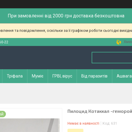
При замовленні від 2000 грн доставка безкоштовна
лення та повідомлення, оскільки за її графіком роботи сьогодні вихід
Хмел
60-22
Тріфала
Муміє
ГРВІ, вірус
Від паразитів
Ашвага
Пилоцид Котаккал -геморой K
ой
Немає в наявності
Код:
631