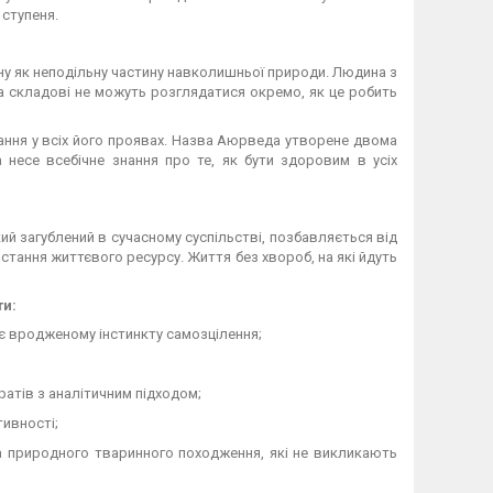
 ступеня.
у як неподільну частину навколишньої природи. Людина з
на складові не можуть розглядатися окремо, як це робить
ання у всіх його проявах. Назва Аюрведа утворене двома
а несе всебічне знання про те, як бути здоровим в усіх
 загублений в сучасному суспільстві, позбавляється від
тання життєвого ресурсу. Життя без хвороб, на які йдуть
ти:
яє вродженому інстинкту самозцілення;
атів з аналітичним підходом;
тивності;
а природного тваринного походження, які не викликають