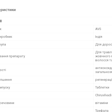
еристики
І
к
AVS
виробник
Індія
рупа
Для дорос
Для травле
вання препарату
жовчного м
волосся та 
антиоксида
ості
загальнозм
іпшення
регенераці
ипуску
Таблетки
Chiruvilvad
 речовини
вітаміни
Трифала