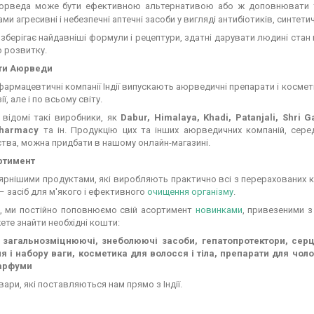
юрведа може бути ефективною альтернативою або ж доповнювати тр
ми агресивні і небезпечні аптечні засоби у вигляді антибіотиків, синтети
берігає найдавніші формули і рецептури, здатні дарувати людині стан 
 розвитку.
ти Аюрведи
фармацевтичні компанії Індії випускають аюрведичні препарати і космет
ії, але і по всьому світу.
 відомі такі виробники, як
Dabur, Himalaya, Khadi, Patanjali, Shri 
Pharmacy
та ін. Продукцію цих та інших аюрведичних компаній, серед
тва, можна придбати в нашому онлайн-магазині.
ртимент
рнішими продуктами, які виробляють практично всі з перерахованих к
– засіб для м'якого і ефективного
очищення організму
.
о, ми постійно поповнюємо свій асортимент
новинками
, привезеними з
ете знайти необхідні кошти:
 загальнозміцнюючі, знеболюючі засоби, гепатопротектори, серце
я і набору ваги, косметика для волосся і тіла, препарати для чолов
парфуми
овари, які поставляються нам прямо з Індії.