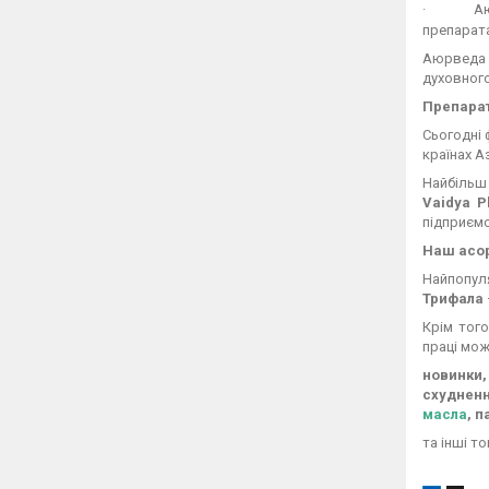
·
А
препарата
Аюрведа з
духовного
Препара
Сьогодні 
країнах Аз
Найбільш
Vaidya 
підприємс
Наш асо
Найпопуля
Трифала
Крім тог
праці мож
новинки,
схудненн
масла
, 
та інші т