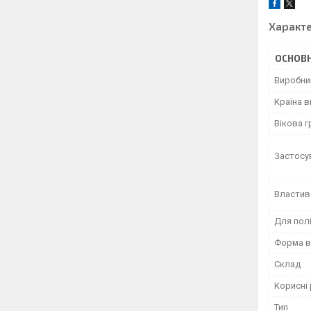
Характ
ОСНОВН
Виробни
Країна 
Вікова г
Застосу
Властив
Для пол
Форма в
Склад
Корисні
Тип