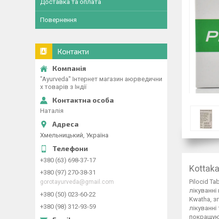
Доставка та оплата
Повернення
Контакти
"Ayurveda" Інтернет магазин аюрведични
х товарів з Індії
Наталія
Хмельницький, Україна
+380 (63) 698-37-17
Kottak
+380 (97) 270-38-31
Pilocid T
gorotayurveda@gmail.com
лікуванні
+380 (50) 023-60-22
Kwatha, з
+380 (98) 312-93-59
лікуванні 
покращуют