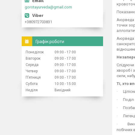
кровоточи
gorotayurveda@gmail.com
Показання
Аюрведа -
+380972703831
точки зор
аллопати
Аюрведа –
Графік роботи
санскрит
відношенн
Понеділок
09:00
17:00
Незапер
Вівторок
09:00
17:00
Середа
09:00
17:00
Слідуючи 
хвороб і 
Четвер
09:00
17:00
сили, наб
Пʼятниця
09:00
17:00
Ті, хто 
Субота
10:00
15:00
Неділя
Вихідний
·
Цілісн
·
Поділ 
·
Позбав
·
Легенд
·
Вик
побічних 