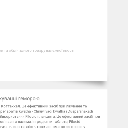
я та обмін даного товару належної якості
ікуванні геморою
 Коттаккал. Це ефективний засіб при лікуванні та
паратів kwatha - Chiruvilvadi kwatha і Dusparshakadi
. Використання Pilocid планшета: Це ефективний засіб при
ов'язані з палями. Інгредієнти таблетці Pilocid
кувальна активність трав допомагає загоєнню у