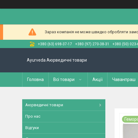
Зараз компанія не може швидко обробляти замов
+380 (63) 698-37-17
+380 (97) 270-38-31
+380 (50) 023-
Ayurveda Аюрведичні товари
Головна
Всі товари
Акції
Чаванпраш
Аюрведичні товари
Про нас
Гемор
Відгуки