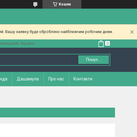
Кошик
ний. Вашу заявку буде оброблено найближчим робочим днем.
ьницький, Україна
Пошук...
нда
Дашамула
Про нас
Контакти