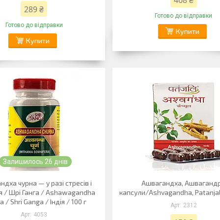
468 ₴
289 ₴
Готово до відправки
Готово до відправки
Купити
Купити
Залишилось 26 днів
дха чурна — у разі стресів і
Ашвагандха, Ашваганд
я / Шрі Ганга / Ashawagandha
капсули/Ashvagandha, Patanjal
 / Shri Ganga / Індія / 100 г
2312
4053