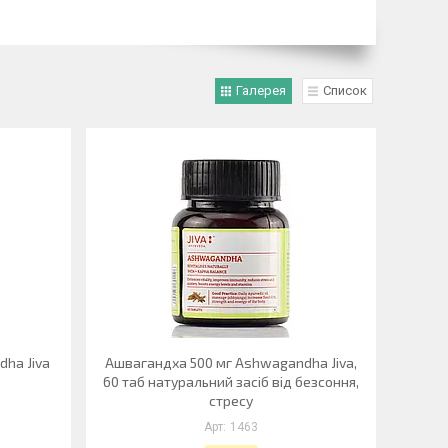
Галерея
Список
ha Jiva
Ашвагандха 500 мг Ashwagandha Jiva,
60 таб натуральний засіб від безсоння,
стресу
1463