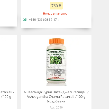
760 ₴
Немає в наявності
+380 (63) 698-37-17
tanjali /
Ашваганда Чурна Патанджалі Patanjali /
/ 100 g
Ashvagandha Churna Patanjali / 100 g
біодобавка
2050