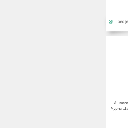
+380 (6
Ашвага
Чурна Да