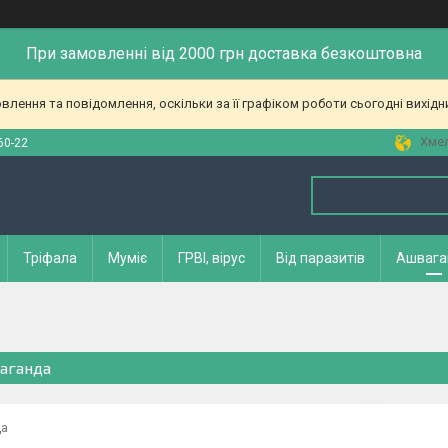
При замовленні від 2000 грн доставка безкоштовна
лення та повідомлення, оскільки за її графіком роботи сьогодні вихід
Хмел
60-22
Тріфала
Муміє
ГРВІ, вірус
Від паразитів
Ашвага
аганда
да