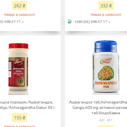
262 ₴
332 ₴
Немає в наявності
Немає в наявності
3) 698-37-17
+380 (63) 698-37-17
ндха порошок/Ашвагандра,
Ашвагандха таб,Ashwagandha t
бур/Ashwagandha Dabur 60 г.
Ganga,400 mg активної речо
таб.біодобавка
155 ₴
481
Немає в наявності