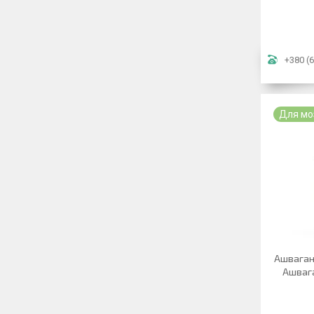
+380 (6
Для моз
Ашваган
Ашваг