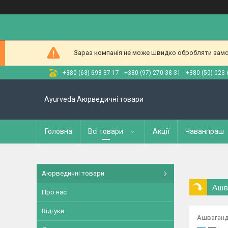
Зараз компанія не може швидко обробляти замов
+380 (63) 698-37-17
+380 (97) 270-38-31
+380 (50) 023-
Ayurveda Аюрведичні товари
Головна
Всі товари
Акції
Чаванпраш
Аюрведичні товари
Ашв
Про нас
Відгуки
Ашваган