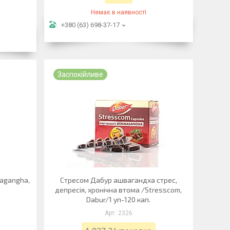
Немає в наявності
+380 (63) 698-37-17
Заспокійливе
wagangha,
Стресом Дабур ашвагандха стрес,
депресія, хронічна втома /Stresscom,
Dabur/1 уп-120 кап.
2326