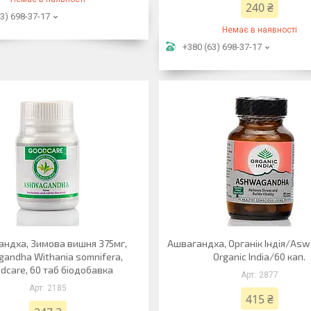
240 ₴
3) 698-37-17
Немає в наявності
+380 (63) 698-37-17
ндха, Зимова вишня 375мг,
Ашвагандха, Органік Індія/As
andha Withania somnifera,
Organic India/60 кап.
dcare, 60 таб біодобавка
2877
2185
415 ₴