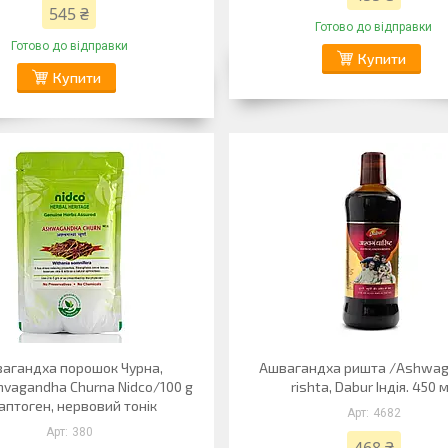
545 ₴
Готово до відправки
Готово до відправки
Купити
Купити
агандха порошок Чурна,
Ашвагандха ришта /Ashwa
hvagandha Churna Nidco/100 g
rishta, Dabur Індія. 450 
аптоген, нервовий тонік
4682
380