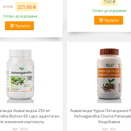
150 ₴
221,60 ₴
277 ₴
Готово до відправки
Готово до відправки
Купити
Купити
ганда Ашвагандха 250 мг
Ашваганда Чурна Патанджалі Pa
dha Biotrex 60 caps адаптоген
Ashvagandha Churna Patanjali 
ля зниження кортизолу
біодобавка
0533
850