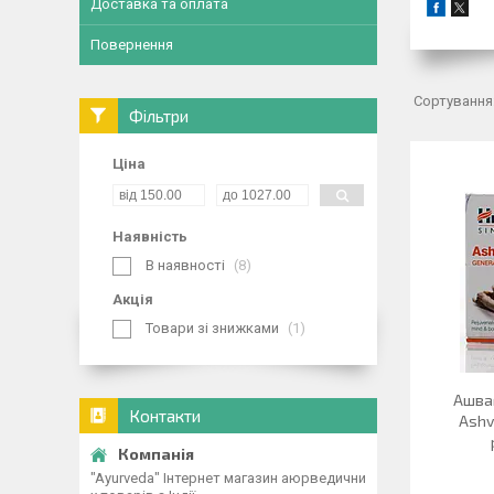
Доставка та оплата
Повернення
Фільтри
Ціна
Наявність
В наявності
8
Акція
Товари зі знижками
1
Ашва
Контакти
Ashv
"Ayurveda" Інтернет магазин аюрведични