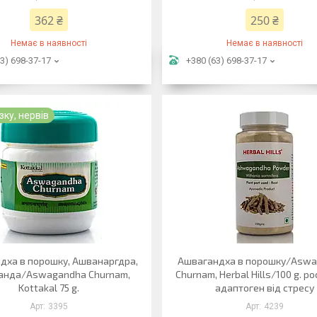
362 ₴
250 ₴
Немає в наявності
Немає в наявності
3) 698-37-17
+380 (63) 698-37-17
ку, нервів
дха в порошку, Ашванаргдра,
Ашвагандха в порошку/Asw
анда/Aswagandha Churnam,
Churnam, Herbal Hills/100 g. р
Kottakal 75 g.
адаптоген від стресу
3395
4239