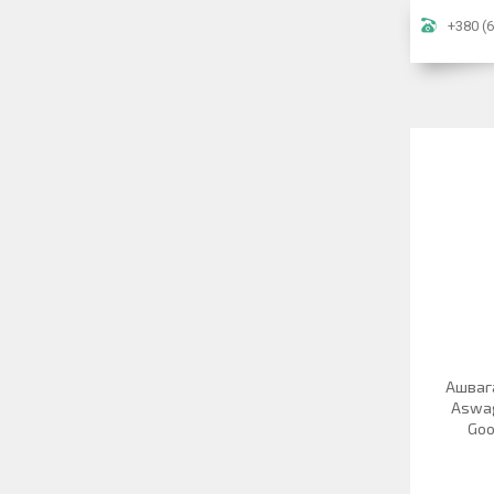
+380 (6
Ашвага
Aswag
Goo