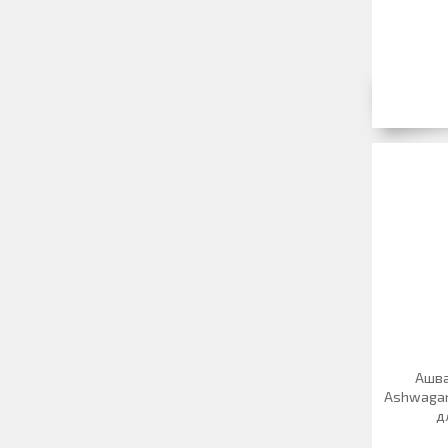
Ашва
Ashwagan
д