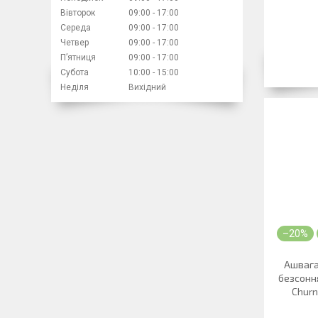
Вівторок
09:00
17:00
Середа
09:00
17:00
Четвер
09:00
17:00
Пʼятниця
09:00
17:00
Субота
10:00
15:00
Неділя
Вихідний
–20%
Ашваган
безсонн
Churna