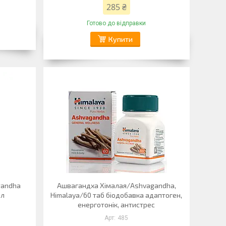
285 ₴
Готово до відправки
Купити
gandha
Ашвагандха Хімалая/Ashvagandha,
мл
Himalaya/60 таб біодобавка адаптоген,
енерготонік, антистрес
485