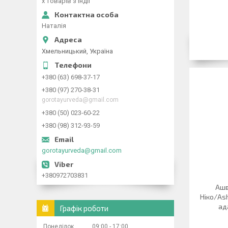
х товарів з Індії
Наталія
Хмельницький, Україна
+380 (63) 698-37-17
+380 (97) 270-38-31
gorotayurveda@gmail.com
+380 (50) 023-60-22
+380 (98) 312-93-59
gorotayurveda@gmail.com
+380972703831
Ашв
Ніко/As
ад
Графік роботи
Понеділок
09:00
17:00