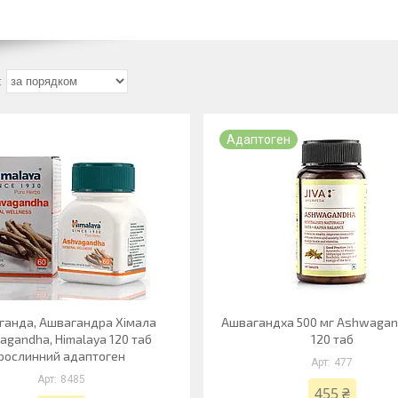
Адаптоген
ганда, Ашвагандра Хімала
Ашвагандха 500 мг Ashwagand
agandha, Himalaya 120 таб
120 таб
рослинний адаптоген
477
8485
455 ₴