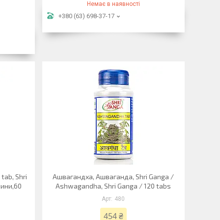
Немає в наявності
+380 (63) 698-37-17
ab, Shri
Ашвагандха, Ашваганда, Shri Ganga /
вини,60
Ashwagandha, Shri Ganga / 120 tabs
480
454 ₴