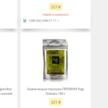
257 ₴
Немає в наявності
+380 (63) 698-37-17
agandha
Ашвагандха порошок ПРЕМІУМ Yogi
ослинний
Globals 100 г
321 ₴