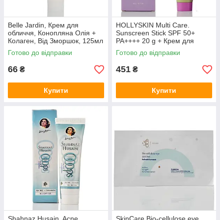
Belle Jardin, Крем для
HOLLYSKIN Multi Care.
обличчя, Конопляна Олія +
Sunscreen Stick SPF 50+
Колаген, Від Зморшок, 125мл
PA++++ 20 g + Крем для
вмивання
Готово до відправки
Готово до відправки
66
451
₴
₴
Купити
Купити
Shahnaz Husain, Acne
SkinCare Bio-cellulose eye