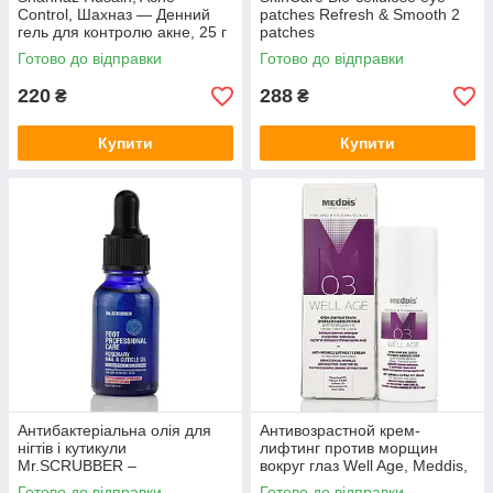
Control, Шахназ — Денний
patches Refresh & Smooth 2
гель для контролю акне, 25 г
patches
Готово до відправки
Готово до відправки
220
288
₴
₴
Купити
Купити
Антибактеріальна олія для
Антивозрастной крем-
нігтів і кутикули
лифтинг против морщин
Mr.SCRUBBER –
вокруг глаз Well Age, Meddis,
відновлення, зволоження та
30 мл
Готово до відправки
Готово до відправки