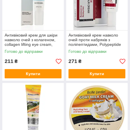
Антивіковий крем для шкіри
Антивіковий крем навколо
навколо очей з колагеном,
очей проти набряків з
collagen lifting eye cream,
поліпептидами, Polypeptide
Hollyskin, 10 мл
Eye Contour Cream, Revuele,
Готово до відправки
Готово до відправки
25 ml
211
271
₴
₴
Купити
Купити