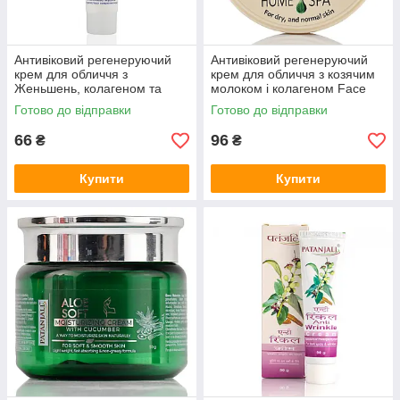
Антивіковий регенеруючий
Антивіковий регенеруючий
крем для обличчя з
крем для обличчя з козячим
Женьшень, колагеном та
молоком і колагеном Face
еластином, Face Cream,
Cream, Belle Jardin, 200 мл
Готово до відправки
Готово до відправки
Belle Jardin, 125 мл
66
96
₴
₴
Купити
Купити