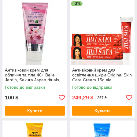
–3%
Антивіковий крем для
Антивіковий крем для
обличчя та тіла 40+ Belle
освітлення шкіри Original Skin
Jardin, Sakura Japan rituals,
Care Cream 15g від
Anti-aging cream, 200ml
пігментації
Готово до відправки
Готово до відправки
100
249,29
₴
₴
257 ₴
Купити
Купити