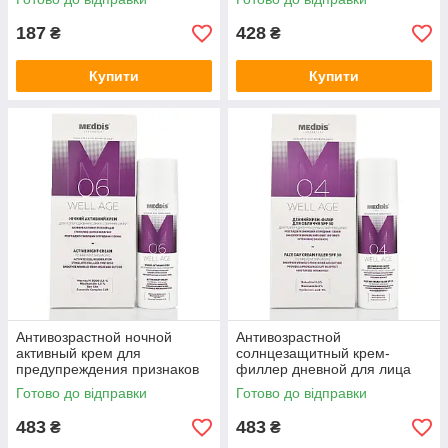
зміцнення нігтів Foot
Professional Care 15 мл
187
428
₴
₴
Купити
Купити
Антивозрастной ночной
Антивозрастной
активный крем для
солнцезащитный крем-
предупреждения признаков
филлер дневной для лица
старения кожи, Well age,
Well Age SPF 30, Meddis, 50
Готово до відправки
Готово до відправки
Meddis, 50ml
мл
483
483
₴
₴