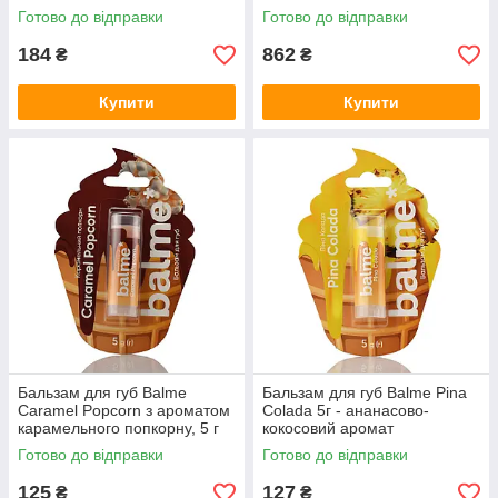
50 г
Shabase Premium , Shahnaz
Готово до відправки
Готово до відправки
Husain, 40 г
184
862
₴
₴
Купити
Купити
Бальзам для губ Balme
Бальзам для губ Balme Pina
Caramel Popcorn з ароматом
Colada 5г - ананасово-
карамельного попкорну, 5 г
кокосовий аромат
Готово до відправки
Готово до відправки
125
127
₴
₴