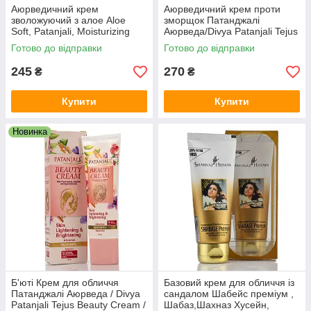
Аюрведичний крем
Аюрведичний крем проти
зволожуючий з алое Aloe
зморщок Патанджалі
Soft, Patanjali, Moisturizing
Аюрведа/Divya Patanjali Tejus
cream, 50g
Anti Wrinkle Cream/50 г
Готово до відправки
Готово до відправки
245
270
₴
₴
Купити
Купити
Новинка
Б'юті Крем для обличчя
Базовий крем для обличчя із
Патанджалі Аюрведа / Divya
сандалом Шабейс преміум ,
Patanjali Tejus Beauty Cream /
Шабаз,Шахназ Хусейн,