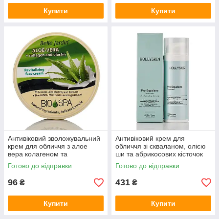
Купити
Купити
Антивіковий зволожувальний
Антивіковий крем для
крем для обличчя з алое
обличчя зі скваланом, олією
вера колагеном та
ши та абрикосових кісточок
еластином Belle Jardin
Hollyskin Pro-Squalane Face
Готово до відправки
Готово до відправки
Collagen and Elastin Face
cream 50 мл
Cream 200 мл
96
431
₴
₴
Купити
Купити