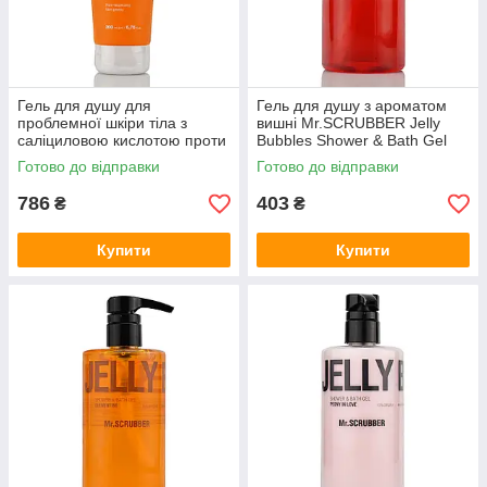
Гель для душу для
Гель для душу з ароматом
проблемної шкіри тіла з
вишні Mr.SCRUBBER Jelly
саліциловою кислотою проти
Bubbles Shower & Bath Gel
висипань ACNELAB+
Cherry Bomb 300 ml
Готово до відправки
Готово до відправки
Spotbody™ Purifying body
wash 200 ml
786
403
₴
₴
Купити
Купити