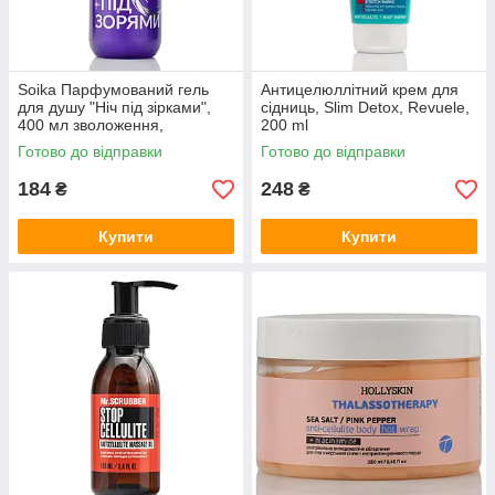
Soika Парфумований гель
Антицелюллітний крем для
для душу "Ніч під зірками",
сідниць, Slim Detox, Revuele,
400 мл зволоження,
200 ml
харчування та ніжна турбота
Готово до відправки
Готово до відправки
про шкіру
184
248
₴
₴
Купити
Купити