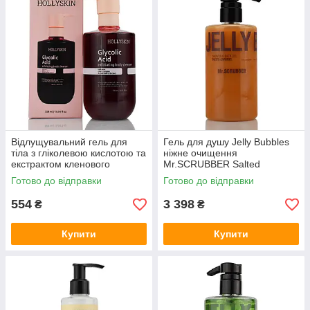
Відлущувальний гель для
Гель для душу Jelly Bubbles
тіла з гліколевою кислотою та
ніжне очищення
екстрактом кленового
Mr.SCRUBBER Salted
HOLLYSKINGlycolic Acid
Caramel Shower & Bath Gel
Готово до відправки
Готово до відправки
Exfoliating Body Cleanser 500
500 мл
ml
554
3 398
₴
₴
Купити
Купити