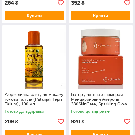
264
352
₴
₴
Купити
Купити
Аюрведична олія для масажу
Батер для тіла з шимером
голови та тіла (Patanjali Tejus
Мандариновий Апероль
Tailum), 100 мл
380SkinCare, Sparkling Glow
Butter, Mandarin Aperol, 180g
Готово до відправки
Готово до відправки
209
920
₴
₴
Купити
Купити