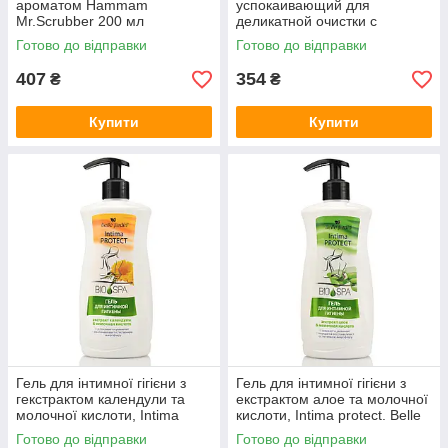
ароматом Hammam
успокаивающий для
Mr.Scrubber 200 мл
деликатной очистки с
каламином Calamine Body
Готово до відправки
Готово до відправки
Soothing Comfort Gel
Hollyskin 250 мл
407
354
₴
₴
Купити
Купити
Гель для інтимної гігієни з
Гель для інтимної гігієни з
гекстрактом календули та
екстрактом алое та молочної
молочної кислоти, Intima
кислоти, Intima protect. Belle
protect. Belle Jardin, 500 ml
Jardin, 500 ml
Готово до відправки
Готово до відправки