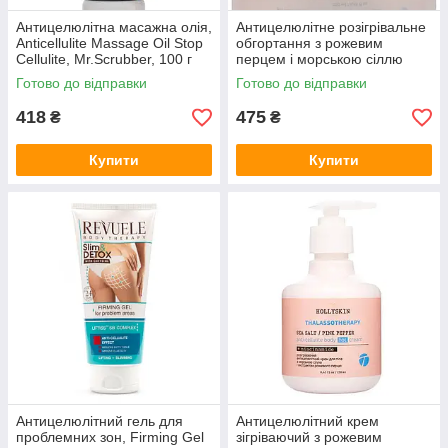
Антицелюлітна масажна олія,
Антицелюлітне розігрівальне
Anticellulite Massage Oil Stop
обгортання з рожевим
Cellulite, Mr.Scrubber, 100 г
перцем і морською сіллю
Thalassotherapy Body Hot
Готово до відправки
Готово до відправки
Wrap Hollyskin 250 мл
418
475
₴
₴
Купити
Купити
Антицелюлітний гель для
Антицелюлітний крем
проблемних зон, Firming Gel
зігріваючий з рожевим