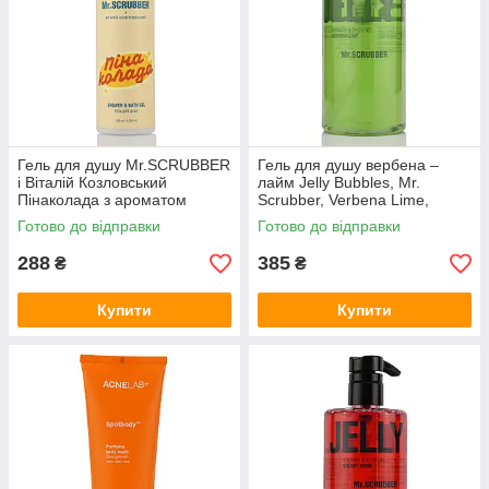
Гель для душу Mr.SCRUBBER
Гель для душу вербена –
і Віталій Козловський
лайм Jelly Bubbles, Mr.
Пінаколада з ароматом
Scrubber, Verbena Lime,
кокоса та
500мол
Готово до відправки
Готово до відправки
ананаса, Shower Gel 200 мл
288
385
₴
₴
Купити
Купити