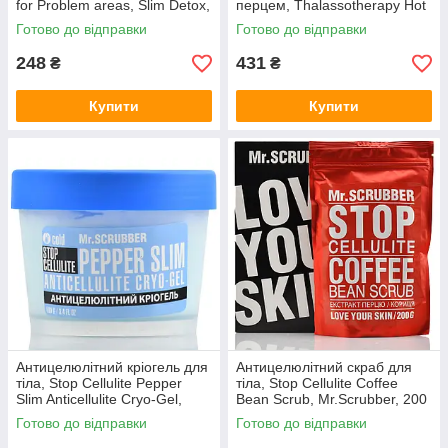
for Problem areas, Slim Detox,
перцем, Thalassotherapy Hot
Revuele, 200 ml
Cream, Hollyskin, 250 мл
Готово до відправки
Готово до відправки
248
431
₴
₴
Купити
Купити
Антицелюлітний кріогель для
Антицелюлітний скраб для
тіла, Stop Cellulite Pepper
тіла, Stop Cellulite Coffee
Slim Anticellulite Cryo-Gel,
Bean Scrub, Mr.Scrubber, 200
Mr.Scrubber, 100 г
г
Готово до відправки
Готово до відправки