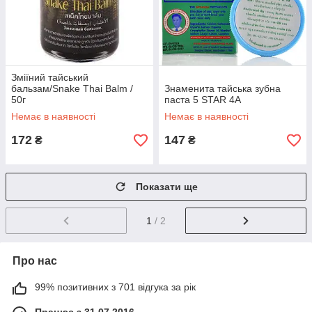
Зміїний тайський
бальзам/Snake Thai Balm /
Знаменита тайська зубна
50г
паста 5 STAR 4A
Немає в наявності
Немає в наявності
172
147
₴
₴
Показати ще
1
/ 2
Про нас
99% позитивних з 701 відгука за рік
Працює з 31.07.2016