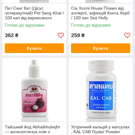
Пет Санг Кат (Цісус
Сіа Холлі Нгыак Пламо від
чотирикутний) Pet Sang Khat /
аллергії, інфекцій Конга Херб
100 кап від варикозного
/ 100 кап Sea Holly
розширення вен та геморою
Готово до відправки
Готово до відправки
362
259
₴
₴
Купити
Купити
Тайський йод Abhaibhubejhr
Устричний кальцій у капсулах
— антисептична олія з
, KAL CAB Oyster Powder