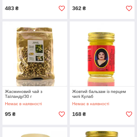
для чоловіків Да Мая Ру Лом
483
362
₴
₴
Жасминовий чай з
Жовтий бальзам із перцем
Таїланду/30 г
чилі Кулаб
Немає в наявності
Немає в наявності
95
168
₴
₴