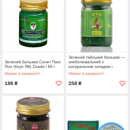
Зелений тайський бальзам —
Зелений бальзам Салет Панг
знеболювальний з
Пон (Кхун Яй) Zeada / 60 г
натуральним складом і
високою ефективністю, Mho
Немає в наявності
Немає в наявності
Shee Woke, 50г
186
258
₴
₴