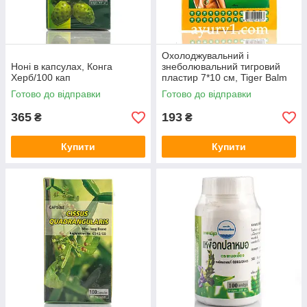
Охолоджувальний і
Ноні в капсулах, Конга
знеболювальний тигровий
Херб/100 кап
пластир 7*10 см, Tiger Balm
Medicated Plaster Cool, 2 шт.
Готово до відправки
Готово до відправки
365
193
₴
₴
Купити
Купити