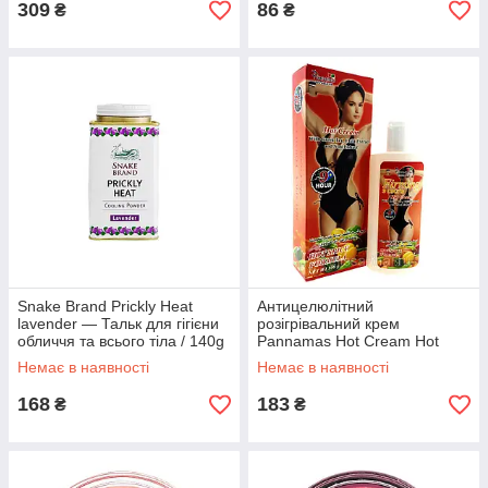
309
86
₴
₴
Snake Brand Prickly Heat
Антицелюлітний
lavender — Тальк для гігієни
розігрівальний крем
обличчя та всього тіла / 140g
Pannamas Hot Cream Hot
Spicy Formula/Таїланд/100
Немає в наявності
Немає в наявності
мл.,
168
183
₴
₴