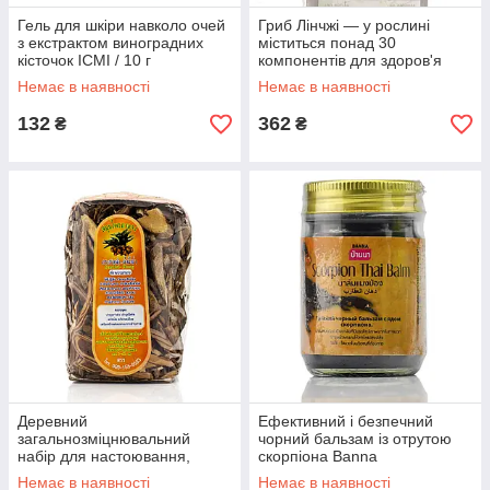
Гель для шкіри навколо очей
Гриб Лінчжі — у рослині
з екстрактом виноградних
міститься понад 30
кісточок ІСМІ / 10 г
компонентів для здоров'я
людини. / Thanyaporn herbs /
Немає в наявності
Немає в наявності
100 таб
132
362
₴
₴
Деревний
Ефективний і безпечний
загальнозміцнювальний
чорний бальзам із отрутою
набір для настоювання,
скорпіона Banna
Натуральний вітамінний збір
Немає в наявності
Немає в наявності