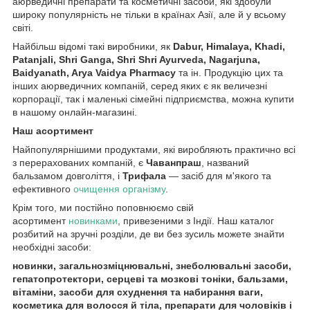
аюрведичні препарати та косметичні засоби, які здобули
широку популярність не тільки в країнах Азії, але й у всьому
світі.
Найбільш відомі такі виробники, як
Dabur, Himalaya, Khadi,
Patanjali, Shri Ganga, Shri Shri Ayurveda, Nagarjuna,
Baidyanath, Arya Vaidya Pharmacy
та ін. Продукцію цих та
інших аюрведичних компаній, серед яких є як величезні
корпорації, так і маленькі сімейні підприємства, можна купити
в нашому онлайн-магазині.
Наш асортимент
Найпопулярнішими продуктами, які виробляють практично всі
з перерахованих компаній, є
Чаванпраш
, названий
бальзамом довголіття, і
Трифала
— засіб для м'якого та
ефективного
очищення організму
.
Крім того, ми постійно поповнюємо свій
асортимент
новинками
, привезеними з Індії. Наш каталог
розбитий на зручні розділи, де ви без зусиль можете знайти
необхідні засоби:
новинки, загальнозміцнювальні, знеболювальні засоби,
гепатопротектори, серцеві та мозкові тоніки, бальзами,
вітаміни, засоби для схуднення та набирання ваги,
косметика для волосся й тіла, препарати для чоловіків і