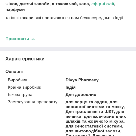
жінок, дитячі засоби, а також чай, кава,
ефірні олії
,
парфуми
та інші товари, які постачаються нам безпосередньо з Індії.
Приховати
Характеристики
Основні
Виробник
Divya Pharmacy
Країна виробник
Індія
Вікова група
Для дорослих
Застосування препарату
для серця та судин, для
нервової системи та мозку,
Для травлення та ШКТ, для
печінки, для жовчовивідних
шляхів та жовчного міхура,
для сечостатевої системи,
для щитоподібної залози,
При алергії, Для шкіри,