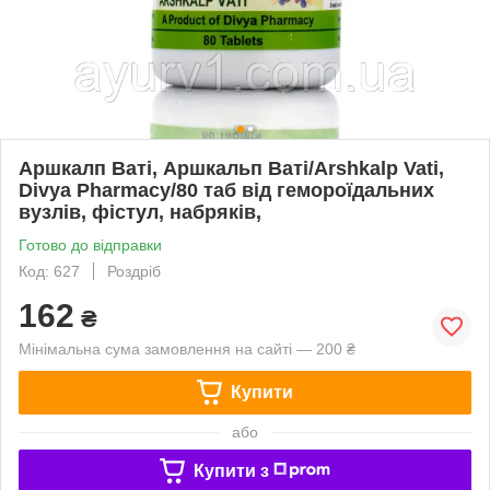
Аршкалп Ваті, Аршкальп Ваті/Arshkalp Vati,
Divya Pharmacy/80 таб від гемороїдальних
вузлів, фістул, набряків,
Готово до відправки
Код: 627
Роздріб
162
₴
Мінімальна сума замовлення на сайті — 200 ₴
Купити
або
Купити з