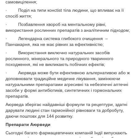
самовицілення;
· Поділ на типи консtist тіла людини, що впливає на її
спосіб життя;
· Позбавлення хвороб на ментальному рівні,
використання рослинних препаратів з аналітичним підходом;
· Легендарна система глибокого очищення –
Панчакарня, яка не має рівних за ефективністю;
· Використання виключно натуральних засобів
рослинного, мінерального та природного тваринного
походження, які не викликають побічних ефектів;
· Аюрведа може бути ефективною альтернативою або ж
доповнювати традиційне медичне лікування, замінюючи
натуральними препаратами агресивні та небезпечні аптечні
засоби у формі антибіотиків, синтетичних і гормональних
препаратів.
Аюрведа зберігає найдавніші формули та рецептури, здатні
дарувати людині стан гармонійної рівноваги та добробуту,
даючи поштовх для 144 розвитку.
Препарати Аюрведи
Сьогодні багато фармацевтичних компаній Індії випускають