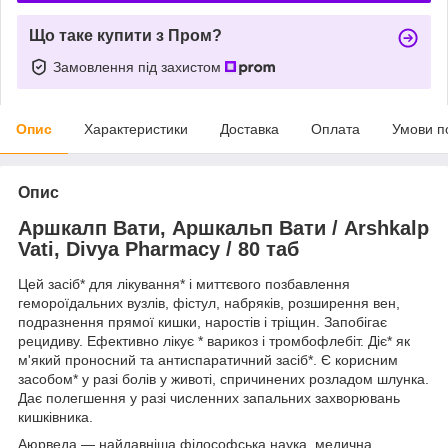
Що таке купити з Пром?
Замовлення під захистом
Опис
Характеристики
Доставка
Оплата
Умови п
Опис
Аршкалп Вати, Аршкальп Вати / Arshkalp
Vati, Divya Pharmacy / 80 таб
Цей засіб* для лікування* і миттєвого позбавлення
гемороїдальних вузлів, фістул, набряків, розширення вен,
подразнення прямої кишки, наростів і тріщин. Запобігає
рецидиву. Ефективно лікує * варикоз і тромбофлебіт. Діє* як
м'який проносний та антиспаратичний засіб*. Є корисним
засобом* у разі болів у животі, спричинених розладом шлунка.
Дає полегшення у разі численних запальних захворювань
кишківника.
Аюрведа — найдавніша філософська наука, медична