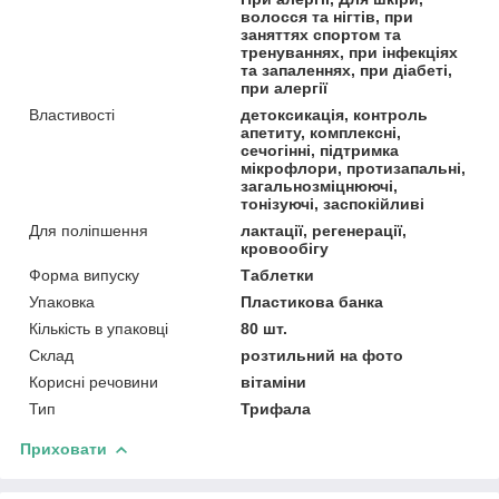
волосся та нігтів, при
заняттях спортом та
тренуваннях, при інфекціях
та запаленнях, при діабеті,
при алергії
Властивості
детоксикація, контроль
апетиту, комплексні,
сечогінні, підтримка
мікрофлори, протизапальні,
загальнозміцнюючі,
тонізуючі, заспокійливі
Для поліпшення
лактації, регенерації,
кровообігу
Форма випуску
Таблетки
Упаковка
Пластикова банка
Кількість в упаковці
80 шт.
Склад
розтильний на фото
Корисні речовини
вітаміни
Тип
Трифала
Приховати