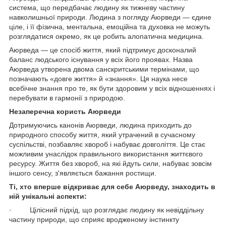
система, що передбачає людину як тижневу частину
навколишньої природи. Людина з погляду Аюрведи — єдине
ціле, і її фізична, ментальна, емоційна та духовка не можуть
розглядатися окремо, як це робить алопатична медицина.
Аюрведа — це спосіб життя, який підтримує досконалий
баланс людського існування у всіх його проявах. Назва
Аюрведа утворена двома санскритськими термінами, що
позначають «довге життя» й «знання». Ця наука несе
всебічне знання про те, як бути здоровим у всіх відношеннях і
перебувати в гармонії з природою.
Незаперечна користь Аюрведи
Дотримуючись канонів Аюрведи, людина приходить до
природного способу життя, який утрачений в сучасному
суспільстві, позбавляє хвороб і набуває довголіття. Це стає
можливим унаслідок правильного використання життєвого
ресурсу. Життя без хвороб, на які йдуть сили, набуває зовсім
іншого сенсу, з'являється бажання ростищи.
Ті, хто вперше відкриває для себе Аюрведу, знаходить в
ній унікальні аспекти:
· Цілісний підхід, що розглядає людину як невіддільну
частину природи, що сприяє вродженому інстинкту