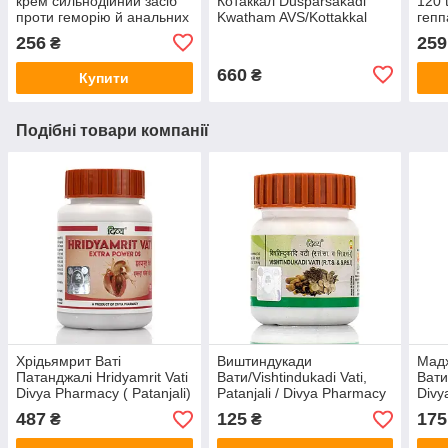
крем сильнодійний засіб
Котаккал Dusparsakadi
120 
проти геморію й анальних
Kwatham AVS/Kottakkal
гепп
тріщин/30g.
100 таб у разі геморою,
256
259
₴
від тромбів
660
₴
Купити
Подібні товари компанії
Хрідьямрит Ваті
Виштиндукади
Мад
Патанджалі Hridyamrit Vati
Вати/Vishtindukadi Vati,
Вати
Divya Pharmacy ( Patanjali)
Patanjali / Divya Pharmacy
Divy
, 80 таб.
/ 80 таб
зниж
487
125
175
₴
₴