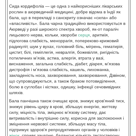
Сида кордифоліа — це одна з найкорисніших лікарських
рослин в аюрведичній медицині, добре відома в Індії як
бала, що в перекладі з санскриту означає «сила» або
«власливість». Бала чарна традиційно використовується в
Аюрведі у разі широкого спектра хвороб, як-от параліч
лицьового нерва, кольки, хвороби
серця
, аритмія,
підлогова слабкість, меноррагія, попереково-крижовий
радикуліт, шум у вухах, головний біль, мігрень, гематирія,
цистит, білі, геміплегія, невралгія, божевілля, ригідність
потиличних м'язів, астма, алергія, втрата у вазі,
виснаження, загальна слабкість, діабет, діарея, м'язова
дистрофія і м'язова слабкість, кашель, лихоманка,
закладеність носа, захворювання, захворювання, Дзвіном,
що супроводжуються, а також браком потовиділення,
болю в суглобах і кістках, одишку, інфекції сечовивідних
шляхів.
Бала панчішна також очищає кров, знижує кров'яний тиск,
знижує рівень цукру в крові, збільшує енергію, життєву
силу, міцність тіла, зміцнює м'язову систему, дає
витривалість і внутрішню силу, корисна для заспокоєння і
зміцнення нервової системи, збільшує масу тіла,
підтримує здоров'я репродуктивних органів у чоловіків і
жінок
, сприяє зачатню, балансує кількість тестостерону,