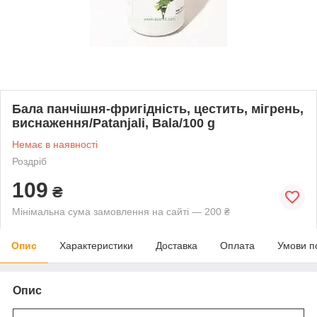
Бала панчішня-фригідність, цестить, мігрень,
виснаження/Patanjali, Bala/100 g
Немає в наявності
Роздріб
109
₴
Мінімальна сума замовлення на сайті — 200 ₴
Опис
Характеристики
Доставка
Оплата
Умови п
Опис