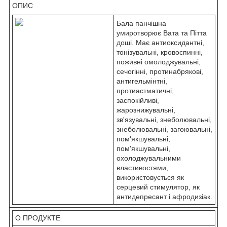
ОПИС
Бала панчішна
умиротворює Вата та Пітта
доші. Має антиоксидантні,
тонізувальні, кровоспинні,
поживні омолоджувальні,
сечогінні, протинабрякові,
антигельмінтні,
протиастматичні,
заспокійливі,
жарознижувальні,
зв'язувальні, знеболювальні,
знеболювальні, загоювальні,
пом'якшувальні,
пом'якшувальні,
охолоджувальними
властивостями,
використовується як
серцевий стимулятор, як
антидепресант і афродизіак.
О ПРОДУКТЕ