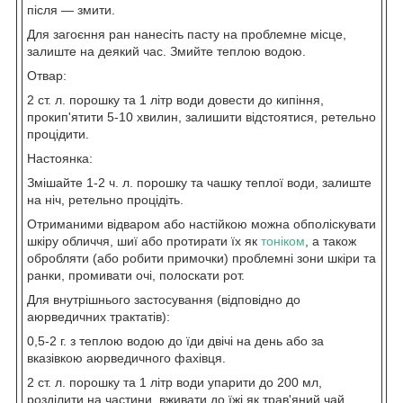
після — змити.
Для загоєння ран нанесіть пасту на проблемне місце,
залиште на деякий час. Змийте теплою водою.
Отвар:
2 ст. л. порошку та 1 літр води довести до кипіння,
прокип'ятити 5-10 хвилин, залишити відстоятися, ретельно
процідити.
Настоянка:
Змішайте 1-2 ч. л. порошку та чашку теплої води, залиште
на ніч, ретельно процідіть.
Отриманими відваром або настійкою можна обполіскувати
шкіру обличчя, шиї або протирати їх як
тоніком
, а також
обробляти (або робити примочки) проблемні зони шкіри та
ранки, промивати очі, полоскати рот.
Для внутрішнього застосування (відповідно до
аюрведичних трактатів):
0,5-2 г. з теплою водою до їди двічі на день або за
вказівкою аюрведичного фахівця.
2 ст. л. порошку та 1 літр води упарити до 200 мл,
розділити на частини, вживати до їжі як трав'яний чай