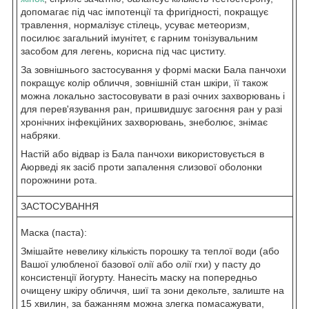
допомагає під час імпотенції та фригідності, покращує
травлення, нормалізує стілець, усуває метеоризм,
посилює загальний імунітет, є гарним тонізувальним
засобом для легень, корисна під час циститу.
За зовнішнього застосування у формі маски Бала панчохи
покращує колір обличчя, зовнішній стан шкіри, її також
можна локально застосовувати в разі очних захворювань і
для перев'язування ран, пришвидшує загоєння ран у разі
хронічних інфекційних захворювань, знеболює, знімає
набряки.
Настій або відвар із Бала панчохи використовується в
Аюрведі як засіб проти запалення слизової оболонки
порожнини рота.
ЗАСТОСУВАННЯ
Маска (паста):
Змішайте невелику кількість порошку та теплої води (або
Вашої улюбленої базової олії або олії гхи) у пасту до
консистенції йогурту. Нанесіть маску на попередньо
очищену шкіру обличчя, шиї та зони декольте, залиште на
15 хвилин, за бажанням можна злегка помасажувати,