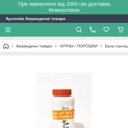
При замовленні від 2000 грн доставка
безкоштовна
Ayurveda Аюрведичні товари
Аюрведичні товари
ЧУРНЫ / ПОРОШКИ
Бала панчішн