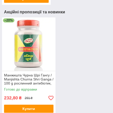
Акційні пропозиції та новинки
–20%
Манжишта Чурна Шрі Гангу /
Manjishta Churna Shri Ganga /
100 g рослинний антибіотик,
для шкіри та крові
Готово до відправки
232,80
₴
291 ₴
Купити