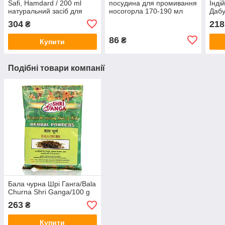
Safi, Hamdard / 200 ml
посудина для промивання
Інді
натуральний засіб для
носогорла 170-190 мл
Дабу
очищення крові при
г
304
218
₴
висипаннях
86
₴
Купити
Подібні товари компанії
Бала чурна Шрі Ганга/Bala
Churna Shri Ganga/100 g
263
₴
Купити