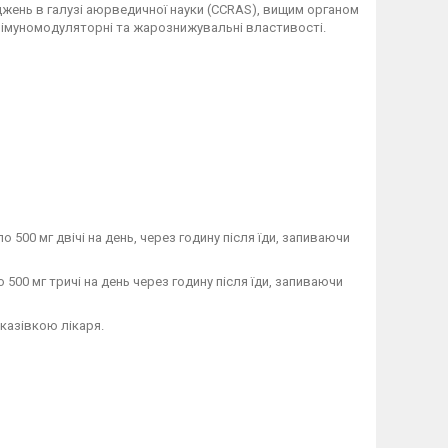
жень в галузі аюрведичної науки (CCRAS), вищим органом
, імуномодуляторні та жарознижувальні властивості.
о 500 мг двічі на день, через годину після їди, запиваючи
 500 мг тричі на день через годину після їди, запиваючи
вказівкою лікаря.