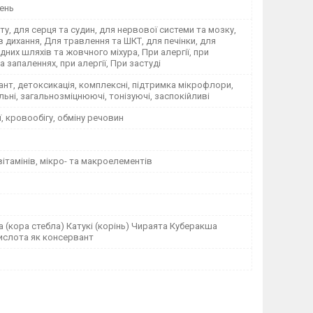
ень
ету, для серця та судин, для нервової системи та мозку,
в дихання, Для травлення та ШКТ, для печінки, для
них шляхів та жовчного міхура, При алергії, при
а запаленнях, при алергії, При застуді
нт, детоксикація, комплексні, підтримка мікрофлори,
ьні, загальнозміцнюючі, тонізуючі, заспокійливі
ї, кровообігу, обміну речовин
ітамінів, мікро- та макроелементів
 (кора стебла) Катукі (корінь) Чираята Куберакша
ислота як консервант