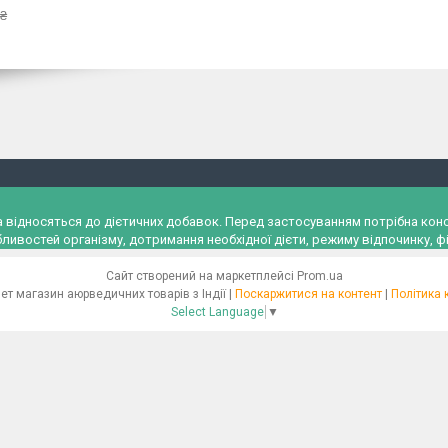
 ₴
и, а відносяться до дієтичних добавок. Перед застосуванням потрібна к
ливостей організму, дотримання необхідної дієти, режиму відпочинку, фі
Сайт створений на маркетплейсі
Prom.ua
"Ayurveda" Інтернет магазин аюрведичних товарів з Індії |
Поскаржитися на контент
|
Політика 
Select Language
▼