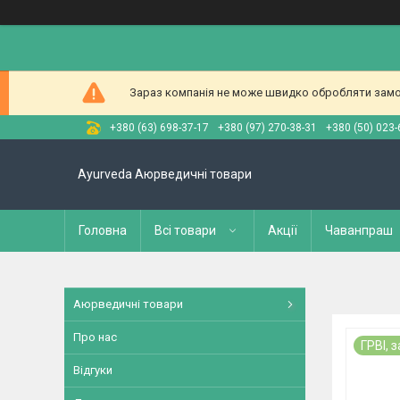
Зараз компанія не може швидко обробляти замов
+380 (63) 698-37-17
+380 (97) 270-38-31
+380 (50) 023-
Ayurveda Аюрведичні товари
Головна
Всі товари
Акції
Чаванпраш
Аюрведичні товари
Про нас
ГРВІ, 
Відгуки