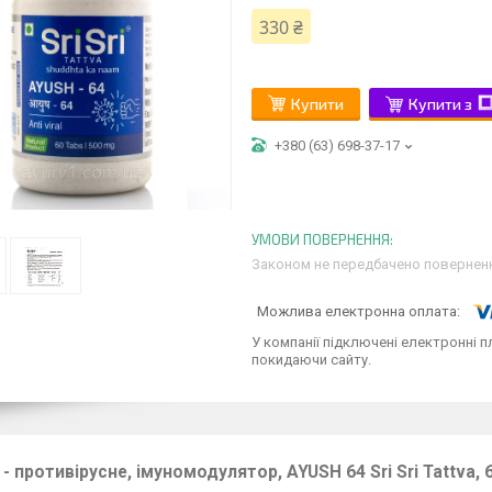
330 ₴
Купити
Купити з
+380 (63) 698-37-17
Законом не передбачено поверненн
У компанії підключені електронні п
покидаючи сайту.
- противірусне, імуномодулятор, AYUSH 64 Sri Sri Tattva, 