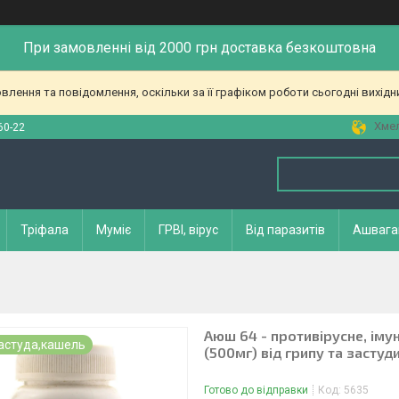
При замовленні від 2000 грн доставка безкоштовна
лення та повідомлення, оскільки за її графіком роботи сьогодні вихід
Хмел
60-22
Тріфала
Муміє
ГРВІ, вірус
Від паразитів
Ашвага
Аюш 64 - противірусне, імун
застуда,кашель
(500мг) від грипу та застуд
Готово до відправки
Код:
5635