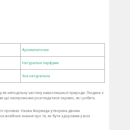
Аромапалочки
Натуральні парфуми
Хна натуральна
у як неподільну частину навколишньої природи. Людина з
дові що неспроможні розглядатися окремо, як і робить
його проявах. Назва Аюрведа утворена двома
е всебічне знання про те, як бути здоровим у всіх