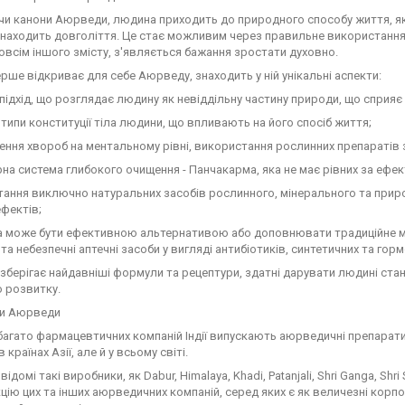
и канони Аюрведи, людина приходить до природного способу життя, яки
знаходить довголіття. Це стає можливим через правильне використання 
овсім іншого змісту, з'являється бажання зростати духовно.
перше відкриває для себе Аюрведу, знаходить у ній унікальні аспекти:
й підхід, що розглядає людину як невіддільну частину природи, що сприя
а типи конституції тіла людини, що впливають на його спосіб життя;
ення хвороб на ментальному рівні, використання рослинних препаратів 
рна система глибокого очищення - Панчакарма, яка не має рівних за ефе
тання виключно натуральних засобів рослинного, мінерального та прир
ефектів;
а може бути ефективною альтернативою або доповнювати традиційне м
 та небезпечні аптечні засоби у вигляді антибіотиків, синтетичних та гор
берігає найдавніші формули та рецептури, здатні дарувати людині стан
 розвитку.
и Аюрведи
багато фармацевтичних компаній Індії випускають аюрведичні препарати
в країнах Азії, але й у всьому світі.
ідомі такі виробники, як Dabur, Himalaya, Khadi, Patanjali, Shri Ganga, Shri
кцію цих та інших аюрведичних компаній, серед яких є як величезні корпор