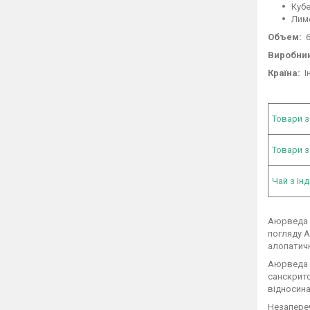
Куб
Лим
Объем:
6
Виробник
Країна:
Ін
Товари з
Товари з
Чай з Інді
Аюрведа -
погляду А
алопатич
Аюрведа –
санскритс
відносина
Незапере