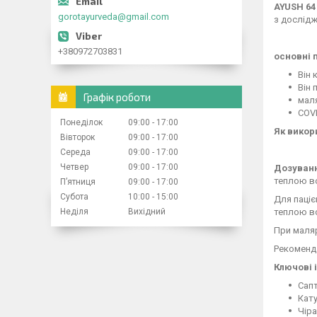
AYUSH 6
gorotayurveda@gmail.com
з дослідж
+380972703831
основні 
Він 
Він 
Графік роботи
мал
СOV
Понеділок
09:00
17:00
Як викор
Вівторок
09:00
17:00
Середа
09:00
17:00
Четвер
09:00
17:00
Дозуван
теплою во
Пʼятниця
09:00
17:00
Субота
10:00
15:00
Для паціє
Неділя
Вихідний
теплою во
При маляр
Рекоменда
Ключові 
Сапт
Кату
Чір