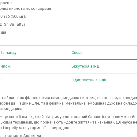
еракша
онна кислота як консервант
0 таб (500 мг).
:
Sri Sri Tattva
дія
 Таїланду
Спеції
 Японії
Біжутерія з Індії
ї
Одяг, хустки з Індії
 найдавніша філософська наука, медична система, що розглядає людин
юрведи – єдине ціле, та її фізична, ментальна, емоційна і духовна скла
на медицина.
 це спосіб життя, який підтримує досконалий баланс існування у всіх 
ькими термінами, що позначають «довге життя» та «знання». Ця наука нес
х і перебувати у гармонії з природою.
чна користь Аюрведи