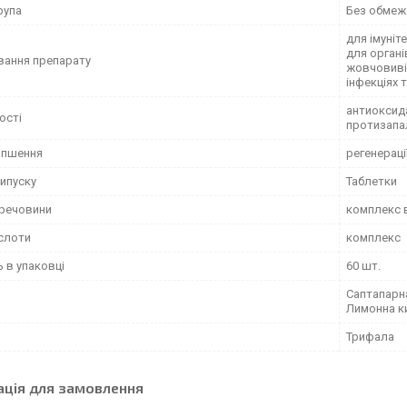
рупа
Без обмеж
для імуніт
для органі
вання препарату
жовчовивід
інфекціях т
антиоксида
ості
протизапал
іпшення
регенераці
ипуску
Таблетки
 речовини
комплекс в
слоти
комплекс
ь в упаковці
60 шт.
Саптапарна
Лимонна к
Трифала
ація для замовлення