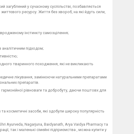
й загублений у сучасному суспільстві, позбавляється
життєвого ресурсу. Життя без хвороб, на які йдуть сили,
є вродженому інстинкту самозцілення;
з аналітичним підходом;
ктивністю;
одного тваринного походження, які не викликають
едичне лікування, замінюючи натуральними препаратами
мональних препаратів.
 гармонійної рівноваги та добробуту, даючи поштовх для
 та косметичні засоби, які здобули широку популярність
 Shri Ayurveda, Nagarjuna, Baidyanath, Arya Vaidya Pharmacy та
ації, так і маленькі сімейні підприємства , можна купити у