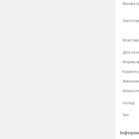
Вікова г
Застосу
Властив
Для пол
Форма в
Корисні
Аміноки
Кількіст
Склад
Тип
Інформ