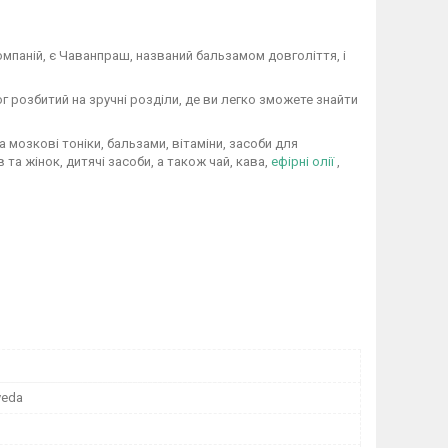
мпаній, є Чаванпраш, названий бальзамом довголіття, і
г розбитий на зручні розділи, де ви легко зможете знайти
 мозкові тоніки, бальзами, вітаміни, засоби для
 та жінок, дитячі засоби, а також чай, кава,
ефірні олії
,
rveda