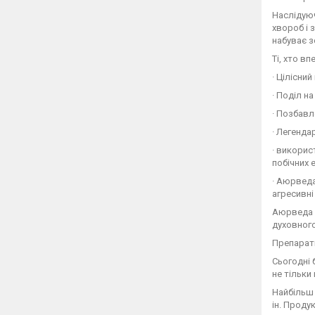
Наслідуюч
хвороб і 
набуває з
Ті, хто в
· Цілісни
· Поділ н
· Позбавл
· Легенда
· викорис
побічних 
· Аюрвед
агресивні
Аюрведа з
духовного
Препарат
Сьогодні 
не тільки 
Найбільш в
ін. Проду