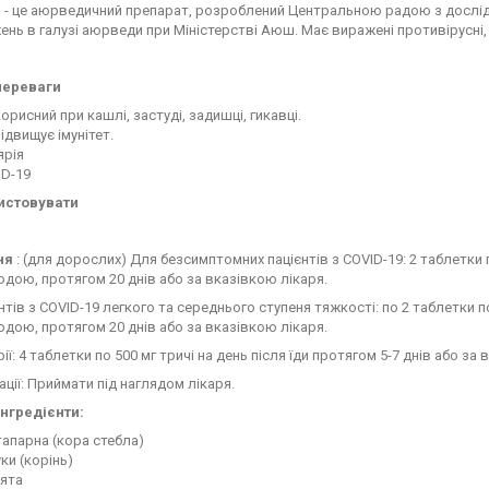
4
- це аюрведичний препарат, розроблений Центральною радою з дослід
ень в галузі аюрведи при Міністерстві Аюш. Має виражені противірусні
переваги
корисний при кашлі, застуді, задишці, гикавці.
підвищує імунітет.
ярія
ID-19
истовувати
ня
: (для дорослих) Для безсимптомних пацієнтів з COVID-19: 2 таблетки п
дою, протягом 20 днів або за вказівкою лікаря.
нтів з COVID-19 легкого та середнього ступеня тяжкості: по 2 таблетки по
дою, протягом 20 днів або за вказівкою лікаря.
ії: 4 таблетки по 500 мг тричі на день після їди протягом 5-7 днів або за 
ції: Приймати під наглядом лікаря.
інгредієнти:
апарна (кора стебла)
ки (корінь)
аята