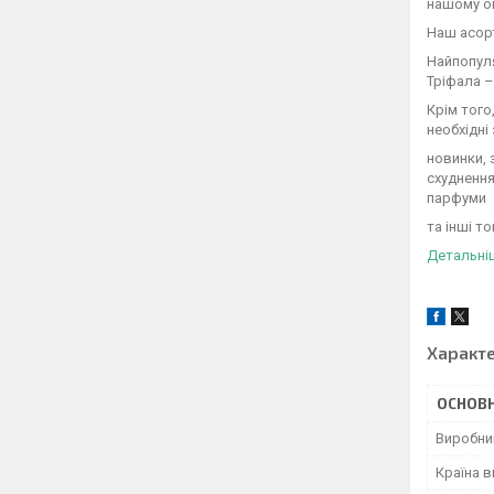
нашому он
Наш асор
Найпопуля
Тріфала –
Крім того
необхідні
новинки, 
схуднення
парфуми
та інші т
Детальніше
Характ
ОСНОВН
Виробни
Країна 