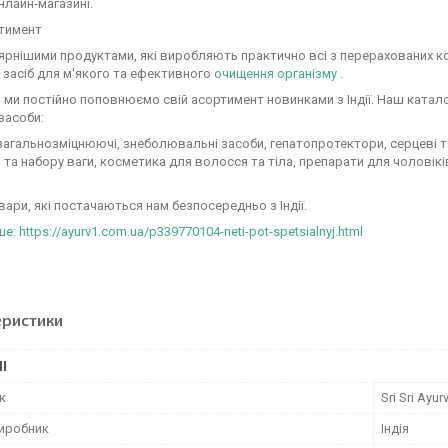
лайн-магазині.
тимент
рнішими продуктами, які виробляють практично всі з перерахованих ко
 засіб для м'якого та ефективного
очищення організму
.
, ми постійно поповнюємо свій асортимент новинками з Індії. Наш катало
 засоби:
загальнозміцнюючі, знеболювальні засоби, гепатопротектори, серцеві та
 та набору ваги, косметика для волосся та тіла, препарати для чоловіків
овари, які постачаються нам безпосередньо з Індії.
: https://ayurv1.com.ua/p339770104-neti-pot-spetsialnyj.html
еристики
І
к
Sri Sri Ayu
виробник
Індія