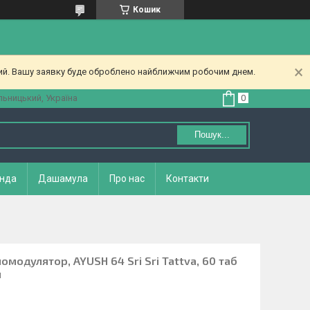
Кошик
ний. Вашу заявку буде оброблено найближчим робочим днем.
ьницький, Україна
Пошук...
нда
Дашамула
Про нас
Контакти
омодулятор, AYUSH 64 Sri Sri Tattva, 60 таб
и