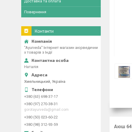
Доставка та оплата
Повернення
Контакти
"Ayurveda" Інтернет магазин аюрведични
х товарів з Індії
Наталія
Хмельницький, Україна
+380 (63) 698-37-17
+380 (97) 270-38-31
gorotayurveda@gmail.com
+380 (50) 023-60-22
+380 (98) 312-93-59
Аюш 64 