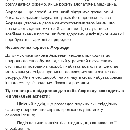
розглядатися окремо, як це робить алопатична медицина.
Аюрведа — це спосіб життя, який підтримує досконалий
баланс людського існування у всіх його проявах. Назва
Аюрведа утворена двома санскритськими термінами, що
позначають «довге життя» й «знання». Ця наука несе
всебічне знання про те, як бути здоровим у всіх відношеннях і
перебувати в гармонії з природою.
Незаперечна користь Аюрведи
Дотримуючись канонів Аюрведи, людина приходить до
природного способу життя, який утрачений в сучасному
суспільстві, позбавляє хвороб і набуває довголіття. Це стає
можливим унаслідок правильного використання життєвого
ресурсу. Життя без хвороб, на які йдуть сили, набуває зовсім
іншого сенсу, з'являється бажання ростищи.
Ті, хто вперше відкриває для себе Аюрведу, знаходить в
ній унікальні аспекти:
· Цілісний підхід, що розглядає людину як невіддільну
частину природи, що сприяє вродженому інстинкту
самовицілення;
· Поділ на типи консtist тіла людини, що впливає на її
спосіб життя;