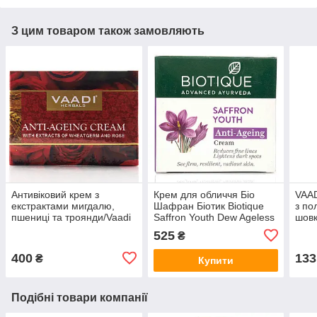
З цим товаром також замовляють
Антивіковий крем з
Крем для обличчя Біо
VAAD
екстрактами мигдалю,
Шафран Біотик Biotique
з по
пшениці та троянди/Vaadi
Saffron Youth Dew Ageless
шовк
Herbals/150 г
Face&Body Cream 50 г від
525
₴
зморшок
400
133
₴
Купити
Подібні товари компанії