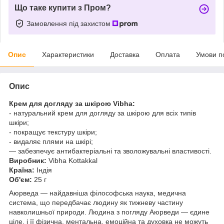
Що таке купити з Пром?
Замовлення під захистом
Опис
Характеристики
Доставка
Оплата
Умови п
Опис
Крем для догляду за шкірою Vibha:
- натуральний крем для догляду за шкірою для всіх типів
шкіри;
- покращує текстуру шкіри;
- видаляє плями на шкірі;
— забезпечує антибактеріальні та зволожувальні властивості.
Виробник:
Vibha Kottakkal
Країна:
Індія
Об'єм:
25 г
Аюрведа — найдавніша філософська наука, медична
система, що передбачає людину як тижневу частину
навколишньої природи. Людина з погляду Аюрведи — єдине
ціле, і її фізична, ментальна, емоційна та духовка не можуть