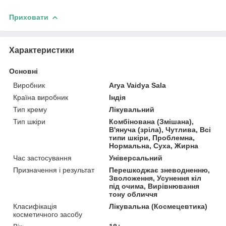
Приховати
Характеристики
Основні
Виробник
Arya Vaidya Sala
Країна виробник
Індія
Тип крему
Лікувальний
Тип шкіри
Комбінована (Змішана),
В'януча (зріла), Чутлива, Всі
типи шкіри, Проблемна,
Нормальна, Суха, Жирна
Час застосування
Універсальний
Призначення і результат
Перешкоджає зневодненню,
Зволоження, Усунення кіл
під очима, Вирівнювання
тону обличчя
Класифікація
Лікувальна (Космецевтика)
косметичного засобу