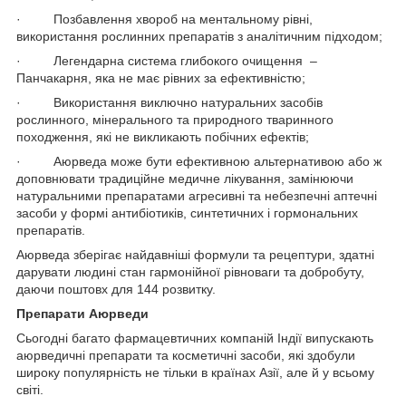
· Позбавлення хвороб на ментальному рівні,
використання рослинних препаратів з аналітичним підходом;
· Легендарна система глибокого очищення –
Панчакарня, яка не має рівних за ефективністю;
· Використання виключно натуральних засобів
рослинного, мінерального та природного тваринного
походження, які не викликають побічних ефектів;
· Аюрведа може бути ефективною альтернативою або ж
доповнювати традиційне медичне лікування, замінюючи
натуральними препаратами агресивні та небезпечні аптечні
засоби у формі антибіотиків, синтетичних і гормональних
препаратів.
Аюрведа зберігає найдавніші формули та рецептури, здатні
дарувати людині стан гармонійної рівноваги та добробуту,
даючи поштовх для 144 розвитку.
Препарати Аюрведи
Сьогодні багато фармацевтичних компаній Індії випускають
аюрведичні препарати та косметичні засоби, які здобули
широку популярність не тільки в країнах Азії, але й у всьому
світі.