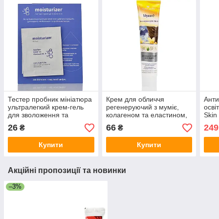
Тестер пробник мініатюра
Крем для обличчя
Анти
ультралегкий крем-гель
регенеруючий з муміє,
осві
для зволоження та
колагеном та еластином,
Skin
відновлення шкіри
Belle Jardin, 125 мл
пігм
26
66
249
₴
₴
обличчя Moisturizer oil-free
380 Skincare 2 мл
Купити
Купити
Акційні пропозиції та новинки
–3%