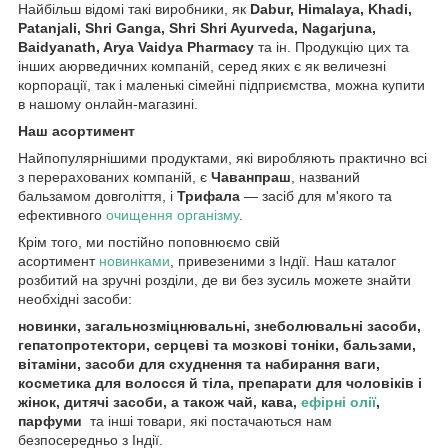
Найбільш відомі такі виробники, як
Dabur, Himalaya, Khadi,
Patanjali, Shri Ganga, Shri Shri Ayurveda, Nagarjuna,
Baidyanath, Arya Vaidya Pharmacy
та ін. Продукцію цих та
інших аюрведичних компаній, серед яких є як величезні
корпорації, так і маленькі сімейні підприємства, можна купити
в нашому онлайн-магазині.
Наш асортимент
Найпопулярнішими продуктами, які виробляють практично всі
з перерахованих компаній, є
Чаванпраш
, названий
бальзамом довголіття, і
Трифала
— засіб для м'якого та
ефективного
очищення організму
.
Крім того, ми постійно поповнюємо свій
асортимент
новинками
, привезеними з Індії. Наш каталог
розбитий на зручні розділи, де ви без зусиль можете знайти
необхідні засоби:
новинки, загальнозміцнювальні, знеболювальні засоби,
гепатопротектори, серцеві та мозкові тоніки, бальзами,
вітаміни, засоби для схуднення та набирання ваги,
косметика для волосся й тіла, препарати для чоловіків і
жінок, дитячі засоби, а також чай, кава,
ефірні олії
,
парфуми
та інші товари, які постачаються нам
безпосередньо з Індії.