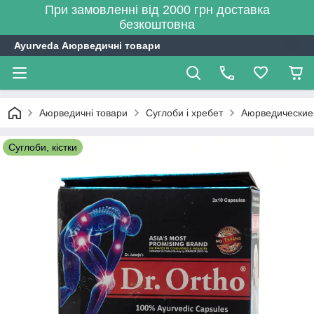
При замовленні від 2000 грн доставка
безкоштовна
Ayurveda Аюрведичні товари
Аюрведичні товари
Суглоби і хребет
Аюрведические к
Суглоби, кістки