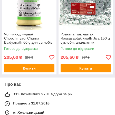
Чопчиняді чурна/
Рознапаптак кватах
Chopchinyadi Churna
Rassasaptak kwath Jiva 150 g
Baidyanath 60 g для суглобів,
суглоби, анальгетик
у разі артритів, артрозів
Готово до відправки
Готово до відправки
205,60
205,60
₴
₴
257 ₴
257 ₴
Купити
Купити
Про нас
99% позитивних з 701 відгука за рік
Працює з 31.07.2016
м. Хмельницький