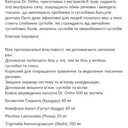
Капсули Dr. Ortho, приготовані з екстрактів 8 трав, надають
тілу внутрішню силу, покращують обмін речовин і виводять
токсини, що викликають проблеми із суглобами.Капсули
доктора Орто дуже ефективні для людей похилого віку, у яких
стають слабкими суглоби, які страждають від звичайних
суглобових болів, запалень суглобів та хворобливості суглобів.
Ключові переваги:
Має протизапальні властивості, які допомагають загоєнню
ран;
Допомагає полегшити біль у тілі, такі як біль у колінах,
суглобах та спині;
Корисний для покращення травлення та видалення токсичних
речовин;
Зміцнює нервову систему та м'язову координацію;
Допомагає зміцнити м'язи, суглоби та кістки.
Кожна аюрведична капсула Dr. Ortho 500 мг містить:
Босвеллія Серрата (Кундуру) 40 мг
Коміфора мукул (Гуггул Шуддх) 40 мг
Pluchea Lanceolata (Розна) 20 мг
Trigonella foenumgraecum (Methi) 150 мг