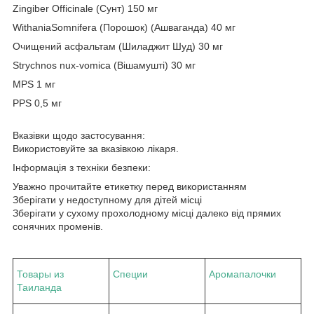
Zingiber Officinale (Сунт) 150 мг
WithaniaSomnifera (Порошок) (Ашваганда) 40 мг
Очищений асфальтам (Шиладжит Шуд) 30 мг
Strychnos nux-vomica (Вішамушті) 30 мг
MPS 1 мг
PPS 0,5 мг
Вказівки щодо застосування:
Використовуйте за вказівкою лікаря.
Інформація з техніки безпеки:
Уважно прочитайте етикетку перед використанням
Зберігати у недоступному для дітей місці
Зберігати у сухому прохолодному місці далеко від прямих
сонячних променів.
Товары из
Специи
Аромапалочки
Таиланда