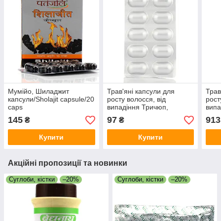
Мумійо, Шиладжит
Трав'яні капсули для
Трав
капсули/Sholajit capsule/20
росту волосся, від
рост
caps
випадіння Тричюп,
випа
Тричуп, Hair Capsule
Трич
145
97
913
₴
₴
Trichup Vasu, 10 кап.
Tric
Купити
Купити
Акційні пропозиції та новинки
Суглоби, кістки
–20%
Суглоби, кістки
–20%