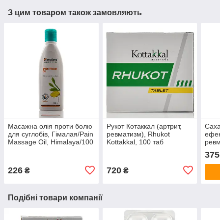
З цим товаром також замовляють
Масажна олія проти болю
Рукот Котаккал (артрит,
Саха
для суглобів, Гімалая/Pain
ревматизм), Rhukot
ефек
Massage Oil, Himalaya/100
Kottakkal, 100 таб
ревм
ml
суди
375
thai
226
720
₴
₴
Подібні товари компанії