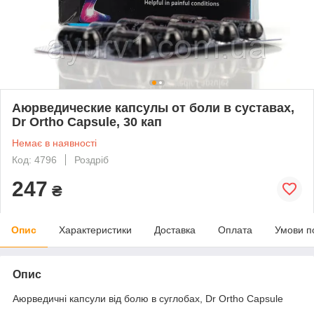
Аюрведические капсулы от боли в суставах,
Dr Ortho Capsule, 30 кап
Немає в наявності
Код: 4796
Роздріб
247
₴
Опис
Характеристики
Доставка
Оплата
Умови п
Опис
Аюрведичні капсули від болю в суглобах, Dr Ortho Capsule