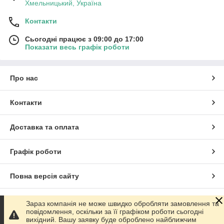
Хмельницький, Україна
Контакти
Сьогодні працює з 09:00 до 17:00
Показати весь графік роботи
Про нас
Контакти
Доставка та оплата
Графік роботи
Повна версія сайту
Сайт створено на маркетплейсі
Prom.ua
Зараз компанія не може швидко обробляти замовлення та
повідомлення, оскільки за її графіком роботи сьогодні
вихідний. Вашу заявку буде оброблено найближчим