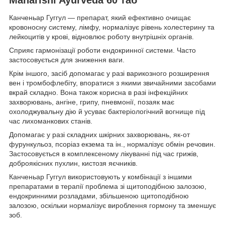
Канченьар Гуггул — препарат, який ефективно очищає
кровоносну систему, лімфу, нормалізує рівень холестерину та
лейкоцитів у крові, відновлює роботу внутрішніх органів.
Сприяє гармонізації роботи ендокринної системи. Часто
застосовується для зниження ваги.
Крім іншого, засіб допомагає у разі варикозного розширення
вен і тромбофлебіту, впоратися з якими звичайними засобами
вкрай складно. Вона також корисна в разі інфекційних
захворювань, ангіне, грипу, пневмонії, позаяк має
охолоджувальну дію й усуває бактеріологічний вогнище під
час лихоманкових станів.
Допомагає у разі складних шкірних захворювань, як-от
фурункульоз, псоріаз екзема та ін., нормалізує обмін речовин.
Застосовується в комплексеному лікуванні під час грижів,
доброякісних пухлин, кистозя яєчників.
Канченьар Гуггул використовують у комбінації з іншими
препаратами в терапії проблема зі щитоподібною залозою,
ендокринними розладами, збільшеною щитоподібною
залозою, оскільки нормалізує вироблення гормону та зменшує
зоб.