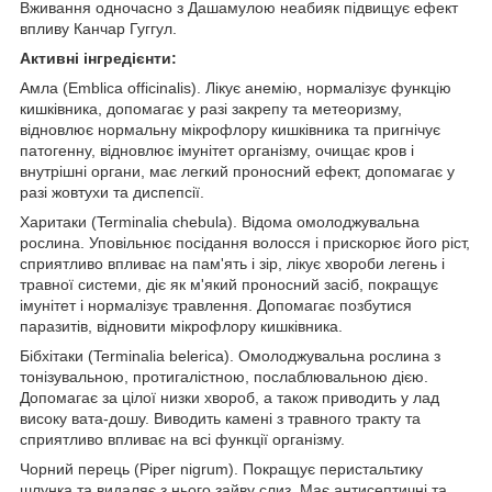
Вживання одночасно з Дашамулою неабияк підвищує ефект
впливу Канчар Гуггул.
Активні інгредієнти:
Амла (Emblica officinalis). Лікує анемію, нормалізує функцію
кишківника, допомагає у разі закрепу та метеоризму,
відновлює нормальну мікрофлору кишківника та пригнічує
патогенну, відновлює імунітет організму, очищає кров і
внутрішні органи, має легкий проносний ефект, допомагає у
разі жовтухи та диспепсії.
Харитаки (Terminalia chebula). Відома омолоджувальна
рослина. Уповільнює посідання волосся і прискорює його ріст,
сприятливо впливає на пам'ять і зір, лікує хвороби легень і
травної системи, діє як м'який проносний засіб, покращує
імунітет і нормалізує травлення. Допомагає позбутися
паразитів, відновити мікрофлору кишківника.
Бібхітаки (Terminalia belerica). Омолоджувальна рослина з
тонізувальною, протигалістною, послаблювальною дією.
Допомагає за цілої низки хвороб, а також приводить у лад
високу вата-дошу. Виводить камені з травного тракту та
сприятливо впливає на всі функції організму.
Чорний перець (Piper nigrum). Покращує перистальтику
шлунка та видаляє з нього зайву слиз. Має антисептичні та