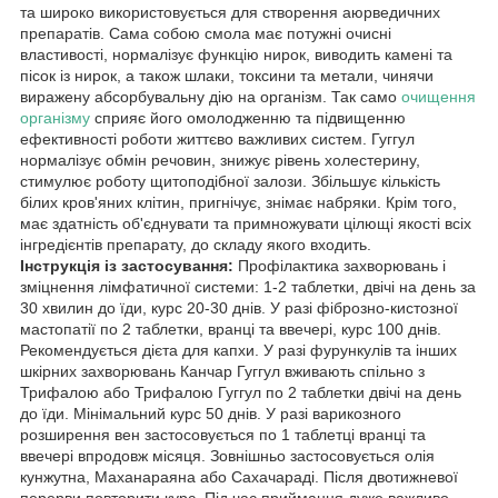
та широко використовується для створення аюрведичних
препаратів. Сама собою смола має потужні очисні
властивості, нормалізує функцію нирок, виводить камені та
пісок із нирок, а також шлаки, токсини та метали, чинячи
виражену абсорбувальну дію на організм. Так само
очищення
організму
сприяє його омолодженню та підвищенню
ефективності роботи життєво важливих систем. Гуггул
нормалізує обмін речовин, знижує рівень холестерину,
стимулює роботу щитоподібної залози. Збільшує кількість
білих кров'яних клітин, пригнічує, знімає набряки. Крім того,
має здатність об'єднувати та примножувати цілющі якості всіх
інгредієнтів препарату, до складу якого входить.
Інструкція із застосування:
Профілактика захворювань і
зміцнення лімфатичної системи: 1-2 таблетки, двічі на день за
30 хвилин до їди, курс 20-30 днів. У разі фіброзно-кистозної
мастопатії по 2 таблетки, вранці та ввечері, курс 100 днів.
Рекомендується дієта для капхи. У разі фурункулів та інших
шкірних захворювань Канчар Гуггул вживають спільно з
Трифалою або Трифалою Гуггул по 2 таблетки двічі на день
до їди. Мінімальний курс 50 днів. У разі варикозного
розширення вен застосовується по 1 таблетці вранці та
ввечері впродовж місяця. Зовнішньо застосовується олія
кунжутна, Маханараяна або Сахачараді. Після двотижневої