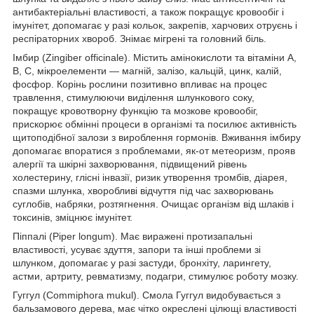
антибактеріальні властивості, а також покращує кровообіг і
імунітет, допомагає у разі кольок, закрепів, харчових отруєнь і
респіраторних хвороб. Знімає мігрені та головний біль.
Імбир (Zingiber officinale). Містить амінокислоти та вітаміни А,
В, С, мікроелементи — магній, залізо, кальцій, цинк, калій,
фосфор. Корінь рослини позитивно впливає на процес
травлення, стимулюючи виділення шлункового соку,
покращує кровотворну функцію та мозкове кровообіг,
прискорює обмінні процеси в організмі та посилює активність
щитоподібної залози з вироблення гормонів. Вживання імбиру
допомагає впоратися з проблемами, як-от метеоризм, прояв
алергії та шкірні захворювання, підвищений рівень
холестерину, глісні інвазії, ризик утворення тромбів, діарея,
спазми шлунка, хворобливі відчуття під час захворювань
суглобів, набряки, розтягнення. Очищає організм від шлаків і
токсинів, зміцнює імунітет.
Піппалі (Piper longum). Має виражені протизапальні
властивості, усуває здуття, запори та інші проблеми зі
шлунком, допомагає у разі застуди, бронхіту, ларингету,
астми, артриту, ревматизму, подагри, стимулює роботу мозку.
Гуггул (Commiphora mukul). Смола Гуггул видобувається з
бальзамового дерева, має чітко окреслені цілющі властивості