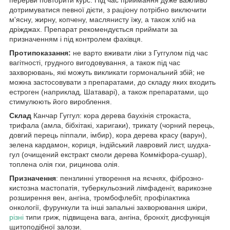
перерви повторити курс. Під час приймання дуже важливо
дотримуватися певної дієти, з раціону потрібно виключити
м'ясну, жирну, копчену, маслянисту їжу, а також хліб на
дріжджах. Препарат рекомендується приймати за
призначенням і під контролем фахівця.
Протипоказання:
не варто вживати ліки з Гуггулом під час
вагітності, грудного вигодовування, а також під час
захворювань, які можуть викликати гормональний збій; не
можна застосовувати з препаратами, до складу яких входить
естроген (наприклад, Шатаварі), а також препаратами, що
стимулюють його вироблення.
Склад
Канчар Гуггул: кора дерева баухінія строкаста,
трифала (амла, бібхітакі, харигаки), трикату (чорний перець,
довгий перець піппали, імбир), кора дерева красу (варун),
зелена кардамон, кориця, індійський лавровий лист, шудха-
гул (очищений екстракт смоли дерева Комміфора-сушар),
топлена олія гхи, рицинова олія.
Призначення
: пензлинні утворення на яєчнях, фіброзно-
кистозна мастопатія, туберкульозний лімфаденіт, варикозне
розширення вен, ангіна, тромбофлебіт, профілактика
онкології, фурункули та інші запальні захворювання шкіри,
різні
типи гриж, підвищена вага, ангіна, бронхіт, дисфункція
щитоподібної залози.