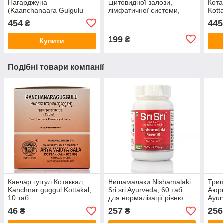
Нагарджуна
щитовидної залози,
Кота
(Kaanchanaara Gulgulu
лімфатичної системи,
Kott
Gulika Nagarjuna) / 100
Kanchnar ghanvati Divya
454
445
₴
таб
Pharmacy 60 таб
199
₴
Купити
Подібні товари компанії
Канчар гуггул Котаккал,
Нишамалаки Nishamalaki
Трип
Kanchnar guggul Kottakal,
Sri sri Ayurveda, 60 таб
Аюрв
10 таб.
для нормалізації рівню
Ayur
цукру в крові
46
257
256
₴
₴