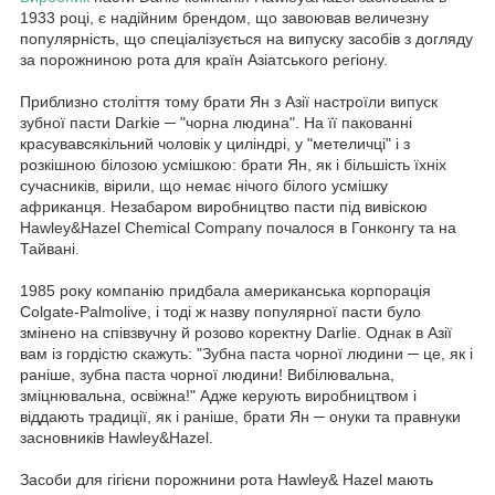
1933 році, є надійним брендом, що завоював величезну
популярність, що спеціалізується на випуску засобів з догляду
за порожниною рота для країн Азіатського регіону.
Приблизно століття тому брати Ян з Азії настроїли випуск
зубної пасти Darkie ─ "чорна людина". На її пакованні
красувавсякільний чоловік у циліндрі, у "метеличці" і з
розкішною білозою усмішкою: брати Ян, як і більшість їхніх
сучасників, вірили, що немає нічого білого усмішку
африканця. Незабаром виробництво пасти під вивіскою
Hawley&Hazel Chemical Company почалося в Гонконгу та на
Тайвані.
1985 року компанію придбала американська корпорація
Colgate-Palmolive, і тоді ж назву популярної пасти було
змінено на співзвучну й розово коректну Darlie. Однак в Азії
вам із гордістю скажуть: "Зубна паста чорної людини ─ це, як і
раніше, зубна паста чорної людини! Вибілювальна,
зміцнювальна, освіжна!" Адже керують виробництвом і
віддають традиції, як і раніше, брати Ян ─ онуки та правнуки
засновників Hawley&Hazel.
Засоби для гігієни порожнини рота Hawley& Hazel мають