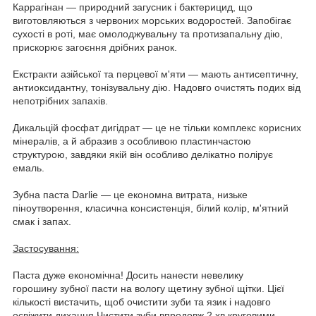
Каррагінан — природний загусник і бактерицид, що
виготовляються з червоних морських водоростей. Запобігає
сухості в роті, має омолоджувальну та протизапальну дію,
прискорює загоєння дрібних ранок.
Екстракти азійської та перцевої м'яти — мають антисептичну,
антиоксидантну, тонізувальну дію. Надовго очистять подих від
непотрібних запахів.
Дикальцій фосфат дигідрат — це не тільки комплекс корисних
мінералів, а й абразив з особливою пластинчастою
структурою, завдяки якій він особливо делікатно полірує
емаль.
Зубна паста Darlie — це економна витрата, низьке
піноутворення, класична консистенція, білий колір, м'ятний
смак і запах.
Застосування:
Паста дуже економічна! Досить нанести невелику
горошину зубної пасти на вологу щетину зубної щітки. Цієї
кількості вистачить, щоб очистити зуби та язик і надовго
освіжити дихання.Чистити зуби впродовж 2 хв круговими