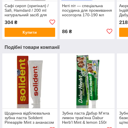
Сафі сироп (оригінал) /
Неті піт — спеціальна
Аюр
Safi, Hamdard / 200 ml
посудина для промивання
Інді
натуральний засіб для
носогорла 170-190 мл
Дабу
очищення крові при
г
304
218
₴
висипаннях
86
₴
Купити
Подібні товари компанії
Щоденна відбілювальна
Зубна паста Дабур М'ята
Зубн
зубна паста Solident
лимон трав'яна Dabur
бази
Pineapple Mint з ананасом
Herb'l Mint & lemon 150г
щітк
і м’ятою, 90 г
, 100