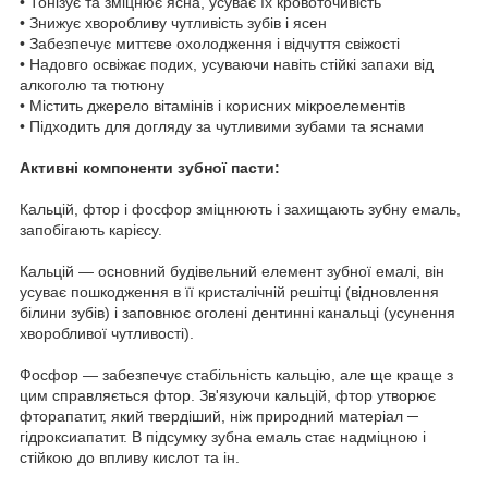
• Тонізує та зміцнює ясна, усуває їх кровоточивість
• Знижує хворобливу чутливість зубів і ясен
• Забезпечує миттєве охолодження і відчуття свіжості
• Надовго освіжає подих, усуваючи навіть стійкі запахи від
алкоголю та тютюну
• Містить джерело вітамінів і корисних мікроелементів
• Підходить для догляду за чутливими зубами та яснами
Активні компоненти зубної пасти:
Кальцій, фтор і фосфор зміцнюють і захищають зубну емаль,
запобігають карієсу.
Кальцій — основний будівельний елемент зубної емалі, він
усуває пошкодження в її кристалічній решітці (відновлення
білини зубів) і заповнює оголені дентинні канальці (усунення
хворобливої чутливості).
Фосфор — забезпечує стабільність кальцію, але ще краще з
цим справляється фтор. Зв'язуючи кальцій, фтор утворює
фторапатит, який твердіший, ніж природний матеріал ─
гідроксиапатит. В підсумку зубна емаль стає надміцною і
стійкою до впливу кислот та ін.