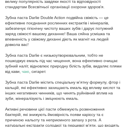
велику популярність завдяки якості та відповідності
стандартам Всесвітньої організації охорони здоров'я.
Зубна паста Darlie Double Action подвійна свіжість — це
ефективне поєднання рослинних екстрактів і мінералів,
забезпечує гігієнічну чистоту ваших зубів і дарує потужний
заряд свіжості вашому диханню! Ваша сяйна усмішка та
впевненість у свіжому диханні діють як магніт на людей
довкола вас!
Зубна паста Darlie є низькоутворювальним, тобто не
пошкоджує емаль під час чищення, вона ефективно очищає
зубний наліт, відновлює природну білість зубів, видаляє плями
від кави,
чаю
, сигарет.
Зубна паста Darlie містить спеціальну м'ятну формулу, фтор і
кальцій, які ефективно захищають емаль від впливу кислот та
інших негативних чинників, що чинять руйнівний вплив на
зуби, мінералізують і зміцнюють емаль.
Активні речовини цієї пасти обмежують розмноження
бактерій, які знижують ймовірність появи карієсу та є
причиною нальоту та неприємного запаху з рота. А
натуральні екстракти солодкої та перцевої м'яти, що входять