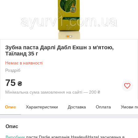
Зубна паста Дарлі Дабл Екшн з м'ятою,
Таїланд 35 г
Немає в наявності
Роздріб
75
₴
Мінімальна сума замовлення на сайті — 200 ₴
Опис
Характеристики
Доставка
Оплата
Умови п
Опис
Виробник
пасти Darlie компанія Hawley&Hazel заснована в