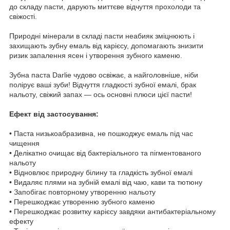
до складу пасти, дарують миттєве відчуття прохолоди та
свіжості.
Природні мінерали в складі пасти неабияк зміцнюють і
захищають зубну емаль від карієсу, допомагають знизити
ризик запалення ясен і утворення зубного каменю.
Зубна паста Darlie чудово освіжає, а найголовніше, ніби
полірує ваші зуби! Відчуття гладкості зубної емалі, брак
нальоту, свіжий запах — ось основні плюси цієї пасти!
Ефект від застосування:
• Паста низькоабразивна, не пошкоджує емаль під час
чищення
• Делікатно очищає від бактеріального та пігментованого
нальоту
• Відновлює природну білину та гладкість зубної емалі
• Видаляє плями на зубній емалі від чаю, кави та тютюну
• Запобігає повторному утворенню нальоту
• Перешкоджає утворенню зубного каменю
• Перешкоджає розвитку карієсу завдяки антибактеріальному
ефекту