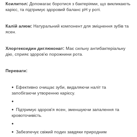
Ксилитол:
Допомагає боротися з бактеріями, що викликають
карієс, та підтримує здоровий баланс pH у роті.
Калій алюм:
Натуральний компонент для зміцнення зубів та
ясен.
Хлоргексидин диглюконат:
Має сильну антибактеріальну
дію, сприяє здоров'ю порожнини рота.
Переваги:
Ефективно очищає зуби, видаляючи наліт та
запобігаючи утворенню карієсу.
Підтримує здоров'я ясен, зменшуючи запалення та
кровоточивість.
Забезпечує свіжий подих завдяки природним