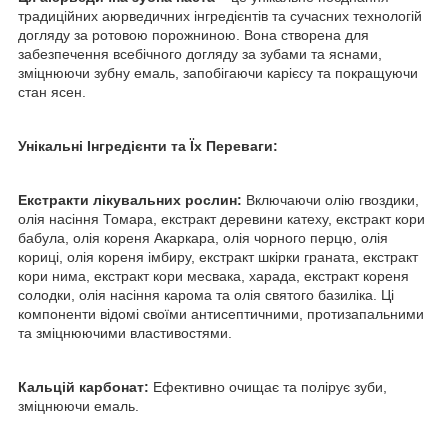
традиційних аюрведичних інгредієнтів та сучасних технологій
догляду за ротовою порожниною. Вона створена для
забезпечення всебічного догляду за зубами та яснами,
зміцнюючи зубну емаль, запобігаючи карієсу та покращуючи
стан ясен.
Унікальні Інгредієнти та Їх Переваги:
Екстракти лікувальних рослин:
Включаючи олію гвоздики,
олія насіння Томара, екстракт деревини катеху, екстракт кори
бабула, олія кореня Акаркара, олія чорного перцю, олія
кориці, олія кореня імбиру, екстракт шкірки граната, екстракт
кори нима, екстракт кори месвака, харада, екстракт кореня
солодки, олія насіння карома та олія святого базиліка. Ці
компоненти відомі своїми антисептичними, протизапальними
та зміцнюючими властивостями.
Кальцій карбонат:
Ефективно очищає та полірує зуби,
зміцнюючи емаль.