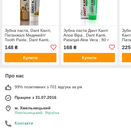
Зубна паста, Dant Канті,
Зубна паста Дант Канті
Зубн
Патанжалі Медикейт/
Алое Віра , Dant Kanti,
Кант
Tooth Paste, Dant Kanti,
Patanjali Aloe Vera , 80 г
Пата
Patanjali Medimated/100 gr
Pata
148
168
225
₴
₴
Купити
Купити
Про нас
99% позитивних з 701 відгука за рік
Працює з 31.07.2016
м. Хмельницький
Хмельницький, Україна
Контакти