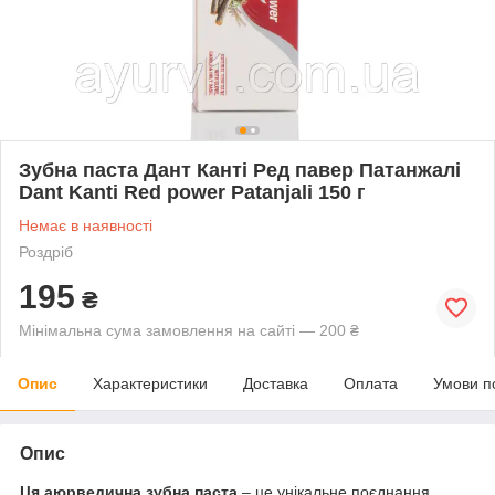
Зубна паста Дант Канті Ред павер Патанжалі
Dant Kanti Red power Patanjali 150 г
Немає в наявності
Роздріб
195
₴
Мінімальна сума замовлення на сайті — 200 ₴
Опис
Характеристики
Доставка
Оплата
Умови п
Опис
Ця аюрведична зубна паста
– це унікальне поєднання