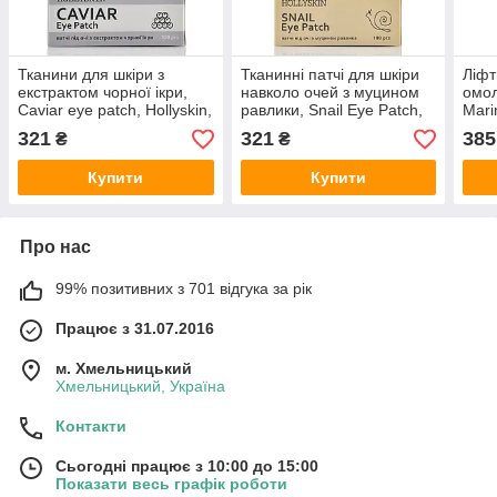
Тканини для шкіри з
Тканинні патчі для шкіри
Ліфт
екстрактом чорної ікри,
навколо очей з муцином
омол
Caviar eye patch, Hollyskin,
равлики, Snail Eye Patch,
Mari
100 шт.
Hollyskin, 100 шт
морс
321
321
385
₴
₴
кліт
Mr.S
Купити
Купити
Про нас
99% позитивних з 701 відгука за рік
Працює з 31.07.2016
м. Хмельницький
Хмельницький, Україна
Контакти
Сьогодні працює з 10:00 до 15:00
Показати весь графік роботи