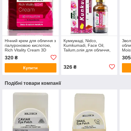
Нічний крем для обличчя з
Кумкумаді, Nidco,
Звол
гіалуроновою кислотою,
Kumkumadi, Face Oil,
обли
Rich Vitality Cream 3D
Tailum,олія для обличчя,
Mois
Hyaluron, Revuele, 50 ml
25 ml
Revu
320
305
₴
326
₴
Купити
Подібні товари компанії