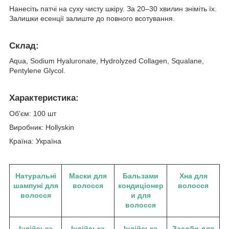
Нанесіть патчі на суху чисту шкіру. За 20–30 хвилин зніміть їх.
Залишки есенції залиште до повного всотування.
Склад:
Aqua, Sodium Hyaluronate, Hydrolyzed Collagen, Squalane,
Pentylene Glycol.
Характеристика:
Об'єм: 100 шт
Виробник: Hollyskin
Країна: Україна
Натуральні
Маски для
Бальзами
Хна для
шампуні для
волосся
кондиціонер
волосся
волосся
и для
волосся
Індійська
Індійська
Індійська
Засоби для