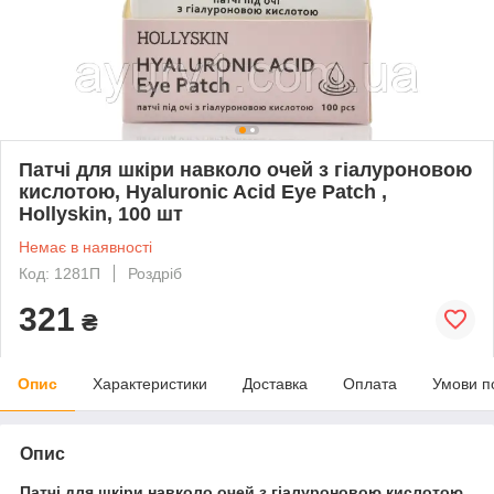
Патчі для шкіри навколо очей з гіалуроновою
кислотою, Hyaluronic Acid Eye Patch ,
Hollyskin, 100 шт
Немає в наявності
Код: 1281П
Роздріб
321
₴
Опис
Характеристики
Доставка
Оплата
Умови п
Опис
Патчі для шкіри навколо очей з гіалуроновою кислотою,