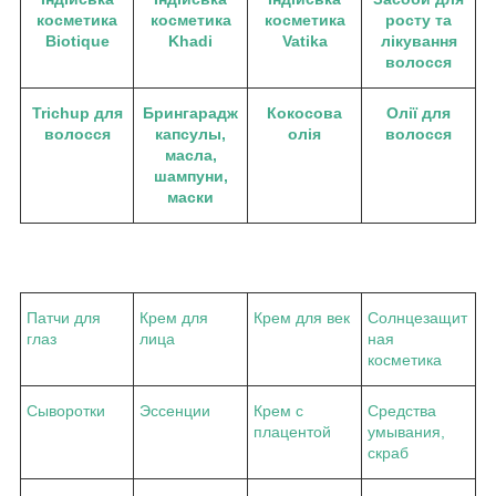
косметика
косметика
косметика
росту та
Biotique
Khadi
Vatika
лікування
волосся
Trichup для
Брингарадж
Кокосова
Олії для
волосся
капсулы,
олія
волосся
масла,
шампуни,
маски
Патчи для
Крем для
Крем для век
Солнцезащит
глаз
лица
ная
косметика
Сыворотки
Эссенции
Крем с
Средства
плацентой
умывания,
скраб