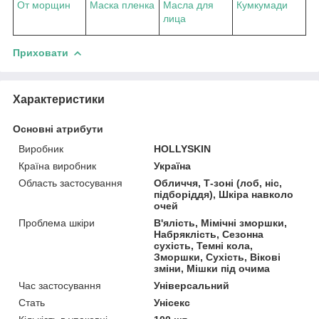
От морщин
Маска пленка
Масла для
Кумкумади
лица
Приховати
Характеристики
Основні атрибути
Виробник
HOLLYSKIN
Країна виробник
Україна
Область застосування
Обличчя, Т-зоні (лоб, ніс,
підборіддя), Шкіра навколо
очей
Проблема шкіри
В'ялість, Мімічні зморшки,
Набряклість, Сезонна
сухість, Темні кола,
Зморшки, Сухість, Вікові
зміни, Мішки під очима
Час застосування
Універсальний
Стать
Унісекс