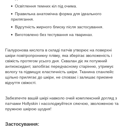
Освітлення темних кіл під очима.
Правильна анатомічна форма для ідеального
прилягання.
Відсутність жирного блиску після застосування.
Виготовлено без тестування на тваринах.
Гіалуронова кислота в складі патчів утворює на поверхні
шкіри повітропроникну плівку, яка зберігає зволоженість і
свіжість протягом усього дня. Сквалан діє як потужний
антиоксидант, запобігає передчасному старінню, утримує
вологу та підвищує еластичність шкіри. Тканина спанлейс
щільно прилягає до шкіри, не сповзає і залишає приємне
відчуття свіжості.
Забезпечте вашій шкірі навколо очей комплексний догляд з
патчами Hollyskin і насолоджуйтеся сяючою, зволоженою та
пружною шкірою щодня!
Застосування: