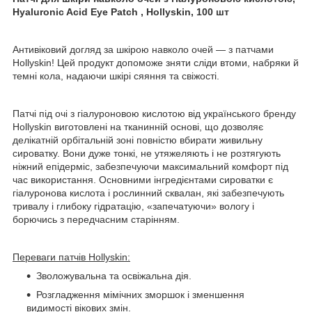
Hyaluronic Acid Eye Patch , Hollyskin, 100 шт
Антивіковий догляд за шкірою навколо очей — з патчами
Hollyskin! Цей продукт допоможе зняти сліди втоми, набряки й
темні кола, надаючи шкірі сяяння та свіжості.
Патчі під очі з гіалуроновою кислотою від українського бренду
Hollyskin виготовлені на тканинній основі, що дозволяє
делікатній орбітальній зоні повністю вбирати живильну
сироватку. Вони дуже тонкі, не утяжеляють і не розтягують
ніжний епідерміс, забезпечуючи максимальний комфорт під
час використання. Основними інгредієнтами сироватки є
гіалуронова кислота і рослинний сквалан, які забезпечують
тривалу і глибоку гідратацію, «запечатуючи» вологу і
борючись з передчасним старінням.
Переваги патчів Hollyskin:
Зволожувальна та освіжальна дія.
Розгладження мімічних зморшок і зменшення
видимості вікових змін.