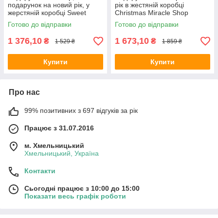
подарунок на новий рік, у
рік в жестяній коробці
жерстяній коробці Sweet
Christmas Miracle Shop
Candy House Mr.Scrubber
Mr.SCRUBBER Christmas Gift
Готово до відправки
Готово до відправки
Christmas Gift - з 7-ми
з 8-ми позицій
позицій
1 376,10
1 673,10
₴
₴
1 529 ₴
1 859 ₴
Купити
Купити
Про нас
99% позитивних з 697 відгуків за рік
Працює з 31.07.2016
м. Хмельницький
Хмельницький, Україна
Контакти
Сьогодні працює з 10:00 до 15:00
Показати весь графік роботи