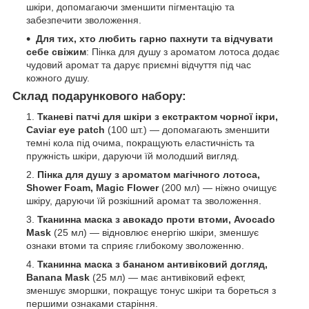
шкіри, допомагаючи зменшити пігментацію та
забезпечити зволоження.
Для тих, хто любить гарно пахнути та відчувати
себе свіжим
: Пінка для душу з ароматом лотоса додає
чудовий аромат та дарує приємні відчуття під час
кожного душу.
Склад подарункового набору:
Тканеві патчі для шкіри з екстрактом чорної ікри,
Caviar eye patch
(100 шт.) — допомагають зменшити
темні кола під очима, покращують еластичність та
пружність шкіри, даруючи їй молодший вигляд.
Пінка для душу з ароматом магічного лотоса,
Shower Foam, Magic Flower
(200 мл) — ніжно очищує
шкіру, даруючи їй розкішний аромат та зволоження.
Тканинна маска з авокадо проти втоми, Avocado
Mask
(25 мл) — відновлює енергію шкіри, зменшує
ознаки втоми та сприяє глибокому зволоженню.
Тканинна маска з бананом антивіковий догляд,
Banana Mask
(25 мл) — має антивіковий ефект,
зменшує зморшки, покращує тонус шкіри та бореться з
першими ознаками старіння.