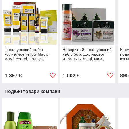
Подарунковий набір
Новорічний подарунковий
Кос
косметики Yellow Magic
набір бокс доглядової
пода
мамі, сестрі, подрузі,
косметики жінці, мамі,
косм
натуральна косметика
сестрі, подругі
бокс
жінц
1 397
1 602
895
₴
₴
Подібні товари компанії