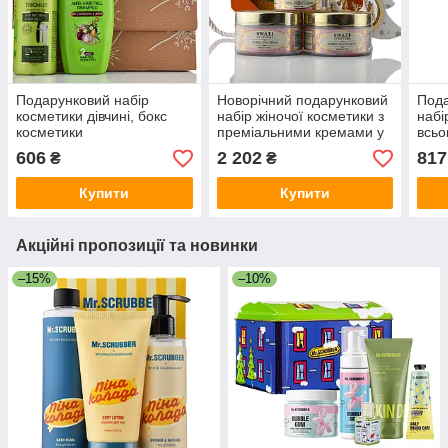
Подарунковий набір
Новорічний подарунковий
Пода
косметики дівчині, бокс
набір жіночої косметики з
набі
косметики
преміальними кремами у
всьо
наборі 3 креми для мами,
шкір
606
2 202
817
₴
₴
жінки, дружини
друж
Купити
Купити
Акційні пропозиції та новинки
–15%
–10%