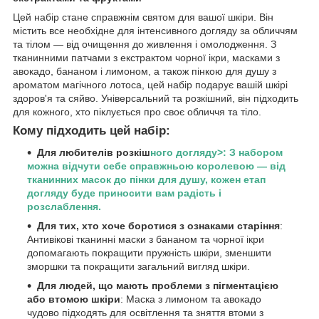
Цей набір стане справжнім святом для вашої шкіри. Він
містить все необхідне для інтенсивного догляду за обличчям
та тілом — від очищення до живлення і омолодження. З
тканинними патчами з екстрактом чорної ікри, масками з
авокадо, бананом і лимоном, а також пінкою для душу з
ароматом магічного лотоса, цей набір подарує вашій шкірі
здоров'я та сяйво. Універсальний та розкішний, він підходить
для кожного, хто піклується про своє обличчя та тіло.
Кому підходить цей набір:
Для любителів розкіш
ного догляду>: З набором
можна відчути себе справжньою королевою — від
тканинних масок до пінки для душу, кожен етап
догляду буде приносити вам радість і
розслаблення.
Для тих, хто хоче боротися з ознаками старіння
:
Антивікові тканинні маски з бананом та чорної ікри
допомагають покращити пружність шкіри, зменшити
зморшки та покращити загальний вигляд шкіри.
Для людей, що мають проблеми з пігментацією
або втомою шкіри
: Маска з лимоном та авокадо
чудово підходять для освітлення та зняття втоми з