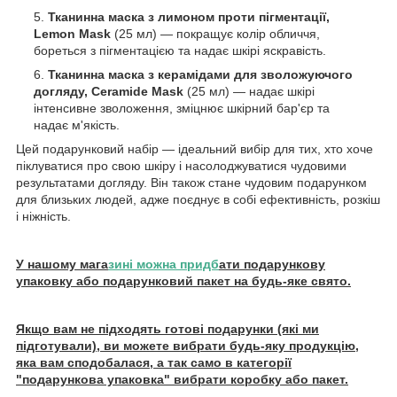
Тканинна маска з лимоном проти пігментації,
Lemon Mask
(25 мл) — покращує колір обличчя,
бореться з пігментацією та надає шкірі яскравість.
Тканинна маска з керамідами для зволожуючого
догляду, Ceramide Mask
(25 мл) — надає шкірі
інтенсивне зволоження, зміцнює шкірний бар'єр та
надає м'якість.
Цей подарунковий набір — ідеальний вибір для тих, хто хоче
піклуватися про свою шкіру і насолоджуватися чудовими
результатами догляду. Він також стане чудовим подарунком
для близьких людей, адже поєднує в собі ефективність, розкіш
і ніжність.
У нашому мага
зині можна придб
ати подарункову
упаковку або подарунковий пакет на будь-яке свято.
Якщо вам не підходять готові подарунки (які ми
підготували), ви можете вибрати будь-яку продукцію,
яка вам сподобалася, а так само в категорії
"подарункова упаковка" вибрати коробку або пакет.