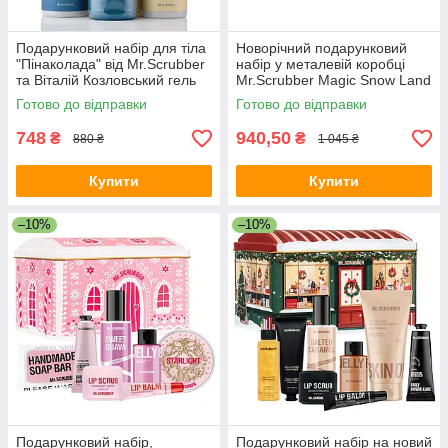
Подарунковий набір для тіла
Новорічний подарунковий
"Пінаколада" від Mr.Scrubber
набір у металевій коробці
та Віталій Козловський гель
Mr.Scrubber Magic Snow Land
для душу+лосьйон+піна для
Christmas Gift з 5-ти позицій
Готово до відправки
Готово до відправки
ванни
748
940,50
₴
₴
880 ₴
1 045 ₴
Купити
Купити
–10%
–10%
Подарунковий набір,
Подарунковий набір на новий