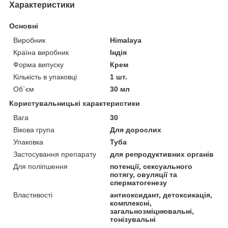
Характеристики
Основні
Виробник
Himalaya
Країна виробник
Індія
Форма випуску
Крем
Кількість в упаковці
1 шт.
Об`єм
30 мл
Користувальницькі характеристики
Вага
30
Вікова група
Для дорослих
Упаковка
Туба
Застосування препарату
для репродуктивних органів
Для поліпшення
потенції, сексуального
потягу, овуляції та
сперматогенезу
Властивості
антиоксидант, детоксикація,
комплексні,
загальнозміцнювальні,
тонізувальні