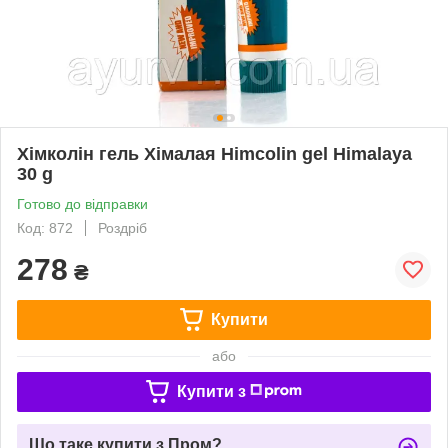
Хімколін гель Хімалая Himcolin gel Himalaya
30 g
Готово до відправки
Код: 872
Роздріб
278
₴
Купити
або
Купити з
Що таке купити з Пром?