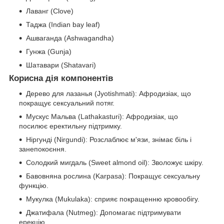
Лаванг (Clove)
Таджа (Indian bay leaf)
Ашваганда (Ashwagandha)
Гунжа (Gunja)
Шатавари (Shatavari)
Корисна дія компонентів
Дерево для лазанья (Jyotishmati): Афродизіак, що
покращує сексуальний потяг.
Мускус Мальва (Lathakasturi): Афродизіак, що
посилює еректильну підтримку.
Ніргунді (Nirgundi): Розслаблює м'язи, знімає біль і
занепокоєння.
Солодкий мигдаль (Sweet almond oil): Зволожує шкіру.
Бавовняна рослина (Karpasa): Покращує сексуальну
функцію.
Мукулка (Mukulaka): сприяє покращенню кровообігу.
Джатифала (Nutmeg): Допомагає підтримувати
ерекцію.