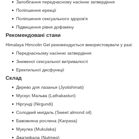
Запобігання передчасному насінню затвердіння
Поліпшення ерекції
Поліпшення сексуального здоров'я
Підвищення рівня дофаміну
Рекомендовані стани
Himalaya Himcolin Gel рекомендується використовувати у разі:
Передчасньому насінню затвердіння
Зниженої сексуальної витривалості
Еректильної дисфункції
Склад
Дерево для лазанья (Jyotishmati)
Мускус Мальва (Lathakasturi)
Ніргунді (Nirgundi)
Солодкий мигдаль (Sweet almond oil)
Бавовняна рослина (Karpasa)
Мукулка (Mukulaka)
Джатифала (Nutmeg)