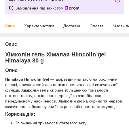
Замовлення під захистом
Опис
Характеристики
Доставка
Оплата
Умови п
Опис
Хімколін гель Хімалая Himcolin gel
Himalaya 30 g
Опис
Himalaya Himcolin Gel
— аюрведичний засіб на рослинній
основі, призначений для поліпшення чоловічої сексуальної
функції.
Хімколін гель
сприяє збільшенню тривалості
статевого акту, поліпшенню ерекції та запобіганню
передчасному насиченості.
Хімколін
діє на судини та нервові
закінчення, забезпечуючи їхнє розслаблення та стимуляцію.
Корисна дія:
Збільшення тривалості статевого акту