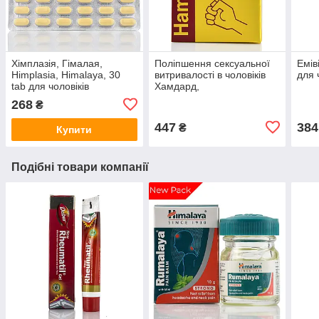
Хімплазія, Гімалая,
Поліпшення сексуальної
Емів
Himplasia, Himalaya, 30
витривалості в чоловіків
для 
tab для чоловіків
Хамдард,
Хамдоген,Hamdard
268
₴
Hamdogen Energy
Capsules 60 капс
447
384
₴
Купити
Подібні товари компанії