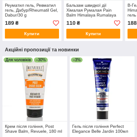
Реуматил гель, Ревматил
Бальзам швидкої дії
В-Ге
гель, Дабур/Rheumatil Gel,
Хімалая Румалая Pain
Hima
Dabur/30 g
Balm Himalaya Rumalaya
гель
Strong 10 g
вагін
189
110
188
₴
₴
Купити
Купити
Акційні пропозиції та новинки
Для чоловіків
–30%
–3%
Крем після гоління, Post
Гель після гоління Perfect
Shave Balm, Revuele, 180 ml
Elegance Belle Jardin 100мл