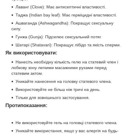
Лаванг (Clove): Має антисептичні властивості.
Таджа (Indian bay leaf): Має герміцидні властивості.
Ашваганда (Ashwagandha): Покращує сексуальну
силу.
Гунжа (Gunja): Підсилює сексуальний потяг.
Шатарі (Shatavari): Покращує лібідо та якість сперми.
Як використовувати:
Нанесіть необхідну кількість гелю на статевий член і
лобкову зону легкими масажними рухами перед
статевим актом.
Уникайте нанесення на головку статевого члена.
Використовуйте не більш ніж тричі на день.
Тільки для зовнішнього застосування.
Протипоказання:
Не використовуйте гель на головці статевого члена.
Уникайте використання, якщо у вас алергія на будь-