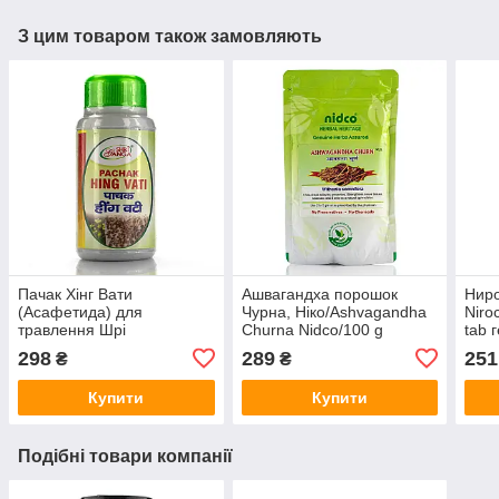
З цим товаром також замовляють
Пачак Хінг Вати
Ашвагандха порошок
Ниро
(Асафетида) для
Чурна, Ніко/Ashvagandha
Niro
травлення Шрі
Churna Nidco/100 g
tab 
Ганга/Pachak Hing Vati Shri
адаптоген, нервовий тонік
захи
298
289
251
₴
₴
Ganga 80 г для шлунково-
псор
кишкового тракту
Купити
Купити
Подібні товари компанії