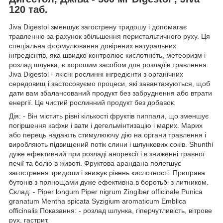
120 таб.
Jiva Digestol зменшує загострену тридошу і допомагає
травленню за рахунок збільшення перистальтичного руху. Ця
спеціальна формулювання довірених натуральних
інгредієнтів, яка швидко контролює кислотність, метеоризм і
розлад шлунка, є хорошим засобом для розладів травлення.
Jiva Digestol - якісні рослинні інгредієнти з органічних
середовищ і застосовуємо процеси, які завантажуються, щоб
дати вам збалансований продукт без забруднення або втрати
енергії. Це чистий рослинний продукт без добавок.
Дія: - Він містить рівні кількості фруктів пиппали, що зменшує
погіршення кафхи і вати і дегельмінтизацію і марих. Марих
або перець надають стимулюючу дію на органи травлення і
виробляють підвищений потік слини і шлункових соків. Shunthi
дуже ефективний при розладі анорексії і в зниженні травної
печії та болю в животі. Фруктова арандана полегшує
загострення тридоши і знижує рівень кислотності. Приправа
бутонів з прянощами дуже ефективна в боротьбі з литником.
Склад: - Piper longum Piper nigrum Zingiber officinale Punica
granatum Mentha spicata Syzigium aromaticum Emblica
officinalis Показання: - розлад шлунка, гіперчутливість, вітрове
рух, гастрит.