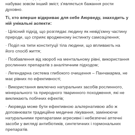
набуває зовсім інший зміст, з'являється бажання рости
духовно.
Ті, хто вперше відкриває для себе Аюрведу, знаходить у
ній унікальні аспекти:
· Цілісний підхід, що розглядає людину як невід'ємну частину
природи, що сприяє вродженому інстинкту самозцілення;
· Поділ на типи конституції тіла людини, що впливають на
його спосіб життя;
· Позбавлення від хвороб на ментальному рівні, використання
рослинних препаратів з аналітичним підходом;
· Легендарна система глибокого очищення – Панчакарма, не
має рівних по ефективності;
· Використання виключно натуральних засобів рослинного,
мінерального та природного тваринного походження, які не
викликають побічних ефектів;
· Аюрведа може бути ефективною альтернативою або ж
доповнювати традиційне медичне лікування, замінюючи
натуральними препаратами агресивні і небезпечні аптечні
засоби у вигляді антибіотиків, синтетичних і гормональних
препаратів.