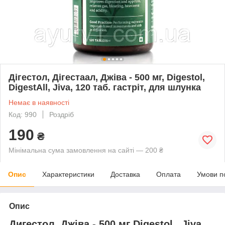
Дігестол, Дігестаал, Джіва - 500 мг, Digestol,
DigestAll, Jiva, 120 таб. гастріт, для шлунка
Немає в наявності
Код: 990
Роздріб
190
₴
Мінімальна сума замовлення на сайті — 200 ₴
Опис
Характеристики
Доставка
Оплата
Умови п
Опис
Дигестол, Джіва - 500 мг Digestol , Jiva