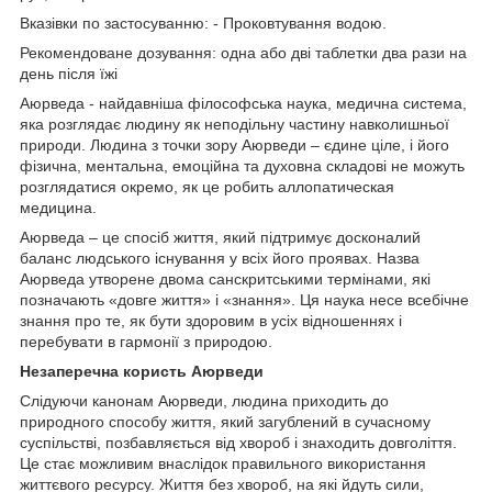
Вказівки по застосуванню: - Проковтування водою.
Рекомендоване дозування: одна або дві таблетки два рази на
день після їжі
Аюрведа - найдавніша філософська наука, медична система,
яка розглядає людину як неподільну частину навколишньої
природи. Людина з точки зору Аюрведи – єдине ціле, і його
фізична, ментальна, емоційна та духовна складові не можуть
розглядатися окремо, як це робить аллопатическая
медицина.
Аюрведа – це спосіб життя, який підтримує досконалий
баланс людського існування у всіх його проявах. Назва
Аюрведа утворене двома санскритськими термінами, які
позначають «довге життя» і «знання». Ця наука несе всебічне
знання про те, як бути здоровим в усіх відношеннях і
перебувати в гармонії з природою.
Незаперечна користь Аюрведи
Слідуючи канонам Аюрведи, людина приходить до
природного способу життя, який загублений в сучасному
суспільстві, позбавляється від хвороб і знаходить довголіття.
Це стає можливим внаслідок правильного використання
життєвого ресурсу. Життя без хвороб, на які йдуть сили,