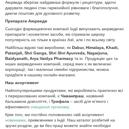
Аюрведа зберігає найдавніші формули і рецептури, здатні
дарувати людині стан гармонійної рівноваги і благополуччя,
даючи поштовх для духовного розвитку.
Препарати Аюрведи
Сьогодні фармацевтичні компанії Індії випускають аюрведичні
препарати і косметичні засоби, які отримали широку
популярність не тільки в країнах Азії, але і по всьому світу.
Найбільш відомі такі виробники, як
Dabur, Himalaya, Khadi,
Patanjali, Shri Ganga, Shri Shri Ayurveda, Nagarjuna,
Baidyanath, Arya Vaidya Pharmacy
та ін. Продукцію цих та
інших аюрведичних компаній, серед яких є як величезні
корпорації, так і маленькі сімейні підприємства, можна
придбати в нашому онлайн-магазині.
Наш асортимент
Найпопулярнішими продуктами, які виробляють практично всі
з перерахованих компаній, є
Чаванпраш
, названий
бальзамом довголіття, і
Трифала
– засіб для м'якого і
ефективного
очищення організму
.
Крім того, ми постійно поповнюємо свій асортимент
новинками
, привезеними з Індії. Наш каталог розбитий на
зручні розділи, де ви без праці можете знайти необхідні