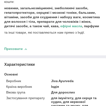
кошти:
новинки, загальнозміцнюючі, знеболюючі засоби,
гепатопротектори, серцеві і мозкові тоніки, бальзами,
вітаміни, засоби для схуднення і набору ваги, косметика
для волосся і тіла, препарати для чоловіків і жінок,
дитячі засоби, а також чай, кава,
ефірні масла
, парфуми
та інші товари, які поставляються нам прямо з Індії.
Приховати
Характеристики
Основні
Виробник
Jiva Ayurveda
Країна виробник
Індія
Вікова група
Для дорослих
Застосування препарату
для імунітету, для серця та
судин, для нервової
системи та мозку, для