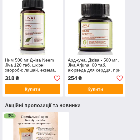
Ним 500 мг Джіва Neem
Арджуна, Джіва - 500 мг ,
Jiva 120 таб. шкірні
Jiva Arjuna, 60 таб.
хвороби: лишай, екзема,
аюрведа для сердця, при
кропив'янка, гнійничкові
гіпертонії, тиску
318
254
₴
₴
захворювання та нарив.
Купити
Купити
Акційні пропозиції та новинки
–3%