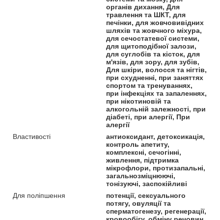
органів дихання, Для
травлення та ШКТ, для
печінки, для жовчовивідних
шляхів та жовчного міхура,
для сечостатевої системи,
для щитоподібної залози,
для суглобів та кісток, для
м'язів, для зору, для зубів,
Для шкіри, волосся та нігтів,
при схудненні, при заняттях
спортом та тренуваннях,
при інфекціях та запаленнях,
при нікотиновій та
алкогольній залежності, при
діабеті, при алергії, При
алергії
Властивості
антиоксидант, детоксикація,
контроль апетиту,
комплексні, сечогінні,
живлення, підтримка
мікрофлори, протизапальні,
загальнозміцнюючі,
тонізуючі, заспокійливі
Для поліпшення
потенції, сексуального
потягу, овуляції та
сперматогенезу, регенерації,
кровообігу, обміну речовин,