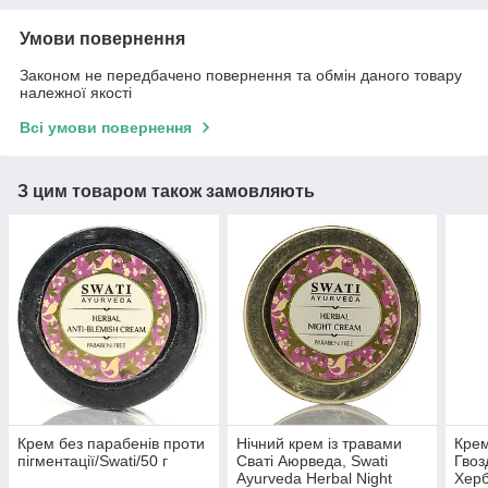
Умови повернення
Законом не передбачено повернення та обмін даного товару
належної якості
Всі умови повернення
З цим товаром також замовляють
Крем без парабенів проти
Нічний крем із травами
Крем
пігментації/Swati/50 г
Сваті Аюрведа, Swati
Гвоз
Ayurveda Herbal Night
Херб