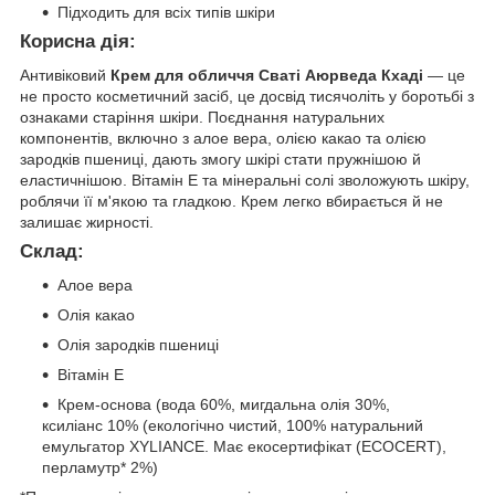
Підходить для всіх типів шкіри
Корисна дія:
Антивіковий
Крем для обличчя Сваті Аюрведа Кхаді
— це
не просто косметичний засіб, це досвід тисячоліть у боротьбі з
ознаками старіння шкіри. Поєднання натуральних
компонентів, включно з алое вера, олією какао та олією
зародків пшениці, дають змогу шкірі стати пружнішою й
еластичнішою. Вітамін Е та мінеральні солі зволожують шкіру,
роблячи її м'якою та гладкою. Крем легко вбирається й не
залишає жирності.
Склад:
Алое вера
Олія какао
Олія зародків пшениці
Вітамін Е
Крем-основа (вода 60%, мигдальна олія 30%,
ксиліанс 10% (екологічно чистий, 100% натуральний
емульгатор XYLIANCE. Має екосертифікат (ECOCERT),
перламутр* 2%)