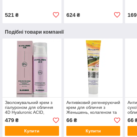
Cream, 50 г
Acne
521
624
169
₴
₴
Подібні товари компанії
Зволожувальний крем з
Антивіковий регенеруючий
Анти
гіалуроном для обличчя
крем для обличчя з
сухо
4D Hyaluronic ACID,
Женьшень, колагеном та
обли
Hydrating Face Cream,
еластином, Face Cream,
оліє
479
66
66
₴
₴
Mr.Scrubber 50ml
Belle Jardin, 125 мл
Crea
мл
Купити
Купити