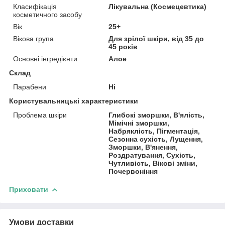
Класифікація
Лікувальна (Космецевтика)
косметичного засобу
Вік
25+
Вікова група
Для зрілої шкіри, від 35 до
45 років
Основні інгредієнти
Алое
Склад
Парабени
Ні
Користувальницькі характеристики
Проблема шкіри
Глибокі зморшки, В'ялість,
Мімічні зморшки,
Набряклість, Пігментація,
Сезонна сухість, Лущення,
Зморшки, В'янення,
Роздратування, Сухість,
Чутливість, Вікові зміни,
Почервоніння
Приховати
Умови доставки