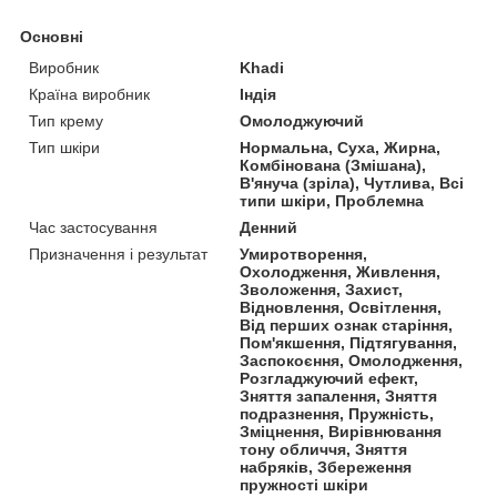
Основні
Виробник
Khadi
Країна виробник
Індія
Тип крему
Омолоджуючий
Тип шкіри
Нормальна, Суха, Жирна,
Комбінована (Змішана),
В'януча (зріла), Чутлива, Всі
типи шкіри, Проблемна
Час застосування
Денний
Призначення і результат
Умиротворення,
Охолодження, Живлення,
Зволоження, Захист,
Відновлення, Освітлення,
Від перших ознак старіння,
Пом'якшення, Підтягування,
Заспокоєння, Омолодження,
Розгладжуючий ефект,
Зняття запалення, Зняття
подразнення, Пружність,
Зміцнення, Вирівнювання
тону обличчя, Зняття
набряків, Збереження
пружності шкіри