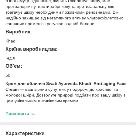
*Перламутр відновлює, живить і зволожує шкіру, має
протиалергічну, протинабрякову та протизапальну дію,
збагачує шкіру необхідними поживними речовинами. Він
надійно захищає від негативного впливу ультрафіолетових
сонячних променів і регулює водний баланс.
Виробник:
Khadi
Країна виробництва:
Індія
Об'єм:
50 г
Крем для обличчя Swati Ayurveda Khadi Anti-aging Face
Cream
— ваш вірний супутник у подорожі до красивої та
молодої шкіри. Дозвольте природі подбати про вашу шкіру з
цим унікальним антивіковим кремом.
Приховати
Характеристики