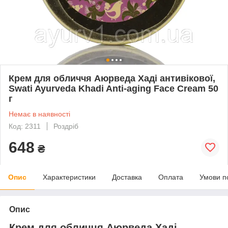
Крем для обличчя Аюрведа Хаді антивікової,
Swati Ayurveda Khadi Anti-aging Face Cream 50
г
Немає в наявності
Код: 2311
Роздріб
648
₴
Опис
Характеристики
Доставка
Оплата
Умови п
Опис
Крем для обличчя Аюрведа Хаді