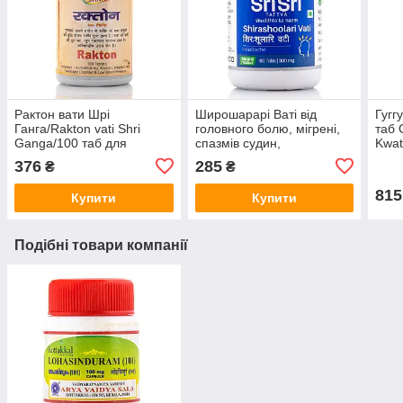
Рактон вати Шрі
Широшарарі Ваті від
Гугг
Ганга/Rakton vati Shri
головного болю, мігрені,
таб 
Ganga/100 таб для
спазмів судин,
Kwat
печінки, анемії, алергія,
Shirashoolari Vati, Sri Sri
шкіри
376
285
₴
₴
дерматит
Ayurveda
815
Купити
Купити
Подібні товари компанії