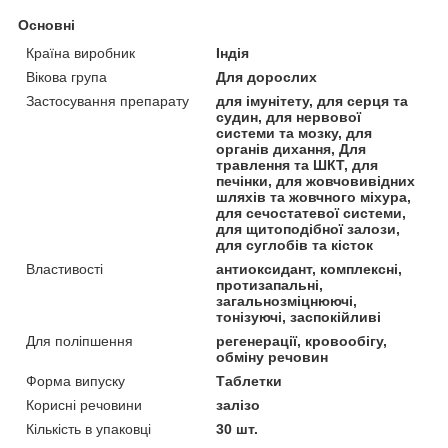
Основні
Країна виробник
Індія
Вікова група
Для дорослих
Застосування препарату
для імунітету, для серця та
судин, для нервової
системи та мозку, для
органів дихання, Для
травлення та ШКТ, для
печінки, для жовчовивідних
шляхів та жовчного міхура,
для сечостатевої системи,
для щитоподібної залози,
для суглобів та кісток
Властивості
антиоксидант, комплексні,
протизапальні,
загальнозміцнюючі,
тонізуючі, заспокійливі
Для поліпшення
регенерації, кровообігу,
обміну речовин
Форма випуску
Таблетки
Корисні речовини
залізо
Кількість в упаковці
30 шт.