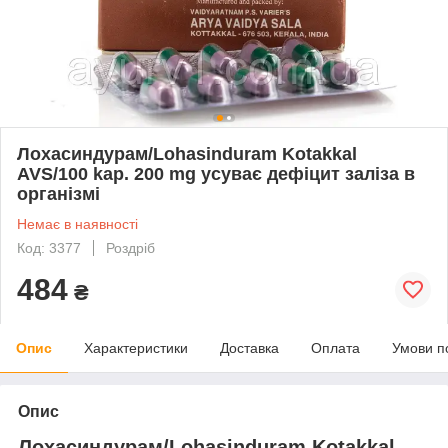
Лохасиндурам/Lohasinduram Kotakkal
AVS/100 kap. 200 mg усуває дефіцит заліза в
організмі
Немає в наявності
Код: 3377
Роздріб
484
₴
Опис
Характеристики
Доставка
Оплата
Умови п
Опис
Лохасиндурам/Lohasinduram Kotakkal