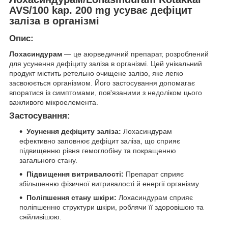
AVS/100 kap. 200 mg усуває дефіцит
заліза в організмі
Опис:
Лохасиндурам
— це аюрведичний препарат, розроблений
для усунення дефіциту заліза в організмі. Цей унікальний
продукт містить ретельно очищене залізо, яке легко
засвоюється організмом. Його застосування допомагає
впоратися із симптомами, пов'язаними з недоліком цього
важливого мікроелемента.
Застосування:
Усунення дефіциту заліза:
Лохасиндурам
ефективно заповнює дефіцит заліза, що сприяє
підвищенню рівня гемоглобіну та покращенню
загального стану.
Підвищення витривалості:
Препарат сприяє
збільшенню фізичної витривалості й енергії організму.
Поліпшення стану шкіри:
Лохасиндурам сприяє
поліпшенню структури шкіри, роблячи її здоровішою та
сяйливішою.