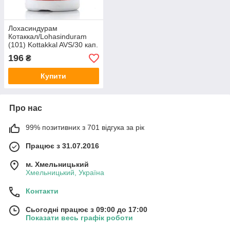
Лохасиндурам
Котаккал/Lohasinduram
(101) Kottakkal AVS/30 кап.
- залізодефіцит, анемія,
196
₴
гемоглобін
Купити
Про нас
99% позитивних з 701 відгука за рік
Працює з 31.07.2016
м. Хмельницький
Хмельницький, Україна
Контакти
Сьогодні працює з 09:00 до 17:00
Показати весь графік роботи