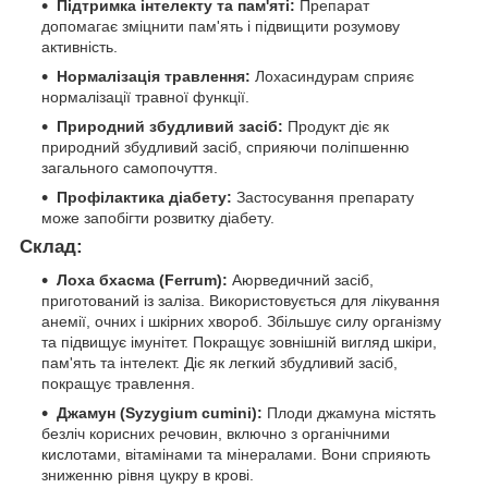
Підтримка інтелекту та пам'яті:
Препарат
допомагає зміцнити пам'ять і підвищити розумову
активність.
Нормалізація травлення:
Лохасиндурам сприяє
нормалізації травної функції.
Природний збудливий засіб:
Продукт діє як
природний збудливий засіб, сприяючи поліпшенню
загального самопочуття.
Профілактика діабету:
Застосування препарату
може запобігти розвитку діабету.
Склад:
Лоха бхасма (Ferrum):
Аюрведичний засіб,
приготований із заліза. Використовується для лікування
анемії, очних і шкірних хвороб. Збільшує силу організму
та підвищує імунітет. Покращує зовнішній вигляд шкіри,
пам'ять та інтелект. Діє як легкий збудливий засіб,
покращує травлення.
Джамун (Syzygium cumini):
Плоди джамуна містять
безліч корисних речовин, включно з органічними
кислотами, вітамінами та мінералами. Вони сприяють
зниженню рівня цукру в крові.