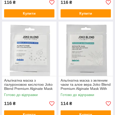
116
116
₴
₴
Купити
Купити
Альгінатна маска з
Альгінатна маска з зеленим
гіалуроновою кислотою Joko
чаєм та алое вера Joko Blend
Blend Premium Alginate Mask
Premium Alginate Mask With
With Hyaluronic ACID 20г
Green Tea Extract and Aloe
Готово до відправки
Готово до відправки
Vera 20г
116
114
₴
₴
Купити
Купити