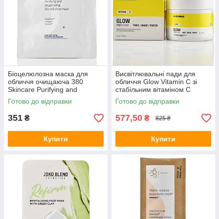
Біоцелюлозна маска для
Висвітлювальні пади для
обличчя очищаюча 380
обличчя Glow Vitamin C зі
Skincare Purifying and
стабільним вітаміном С
oxygenating bio-cellulose
Mr.SCRUBBER, 150 шт
Готово до відправки
Готово до відправки
mask 1 шт
351
577,50
₴
₴
825 ₴
Купити
Купити