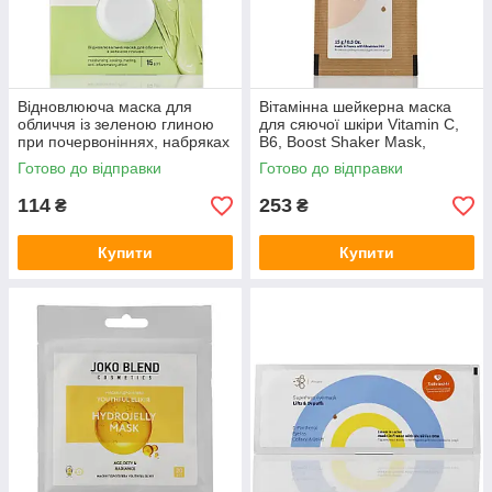
Відновлююча маска для
Вітамінна шейкерна маска
обличчя із зеленою глиною
для сяючої шкіри Vitamin C,
при почервоніннях, набряках
B6, Boost Shaker Mask,
Revitalizing Face Mask With
Smoussy, 380 SkinCare, 15 г
Готово до відправки
Готово до відправки
Green Clay Joko Blend 15 г
114
253
₴
₴
Купити
Купити