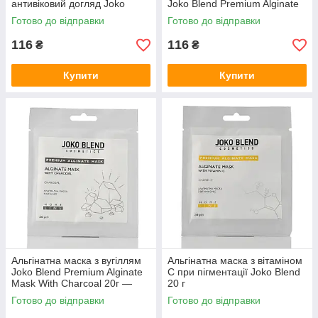
антивіковий догляд Joko
Joko Blend Premium Alginate
Blend Alginate face mask Gold
Mask Around The Eyes 20г
Готово до відправки
Готово до відправки
20 г
116
116
₴
₴
Купити
Купити
Альгінатна маска з вугіллям
Альгінатна маска з вітаміном
Joko Blend Premium Alginate
С при пігментації Joko Blend
Mask With Charcoal 20г —
20 г
глибоке очищення,
Готово до відправки
Готово до відправки
матування