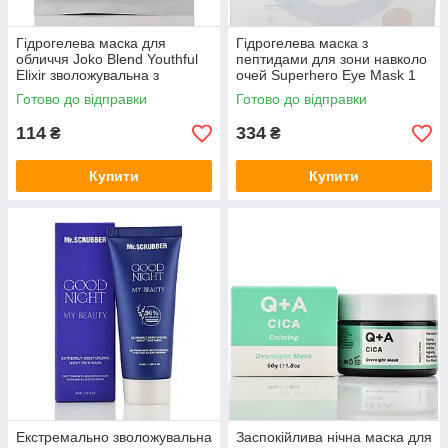
Гідрогелева маска для
Гідрогелева маска з
обличчя Joko Blend Youthful
пептидами для зони навколо
Elixir зволожувальна з
очей Superhero Eye Mask 1
гіалуроновою кислотою та
шт 380SkinCare
Готово до відправки
Готово до відправки
екстрактом білої ікри, 20 г
114
334
₴
₴
Купити
Купити
Екстремально зволожувальна
Заспокійлива нічна маска для