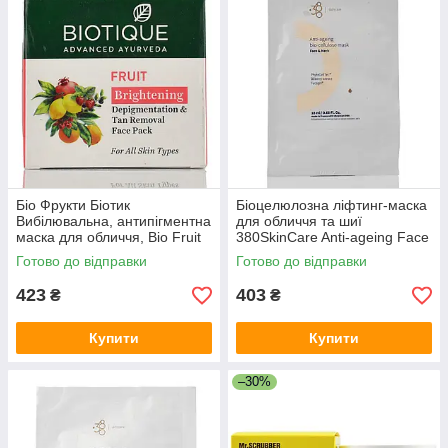
Біо Фрукти Біотик
Біоцелюлозна ліфтинг-маска
Вибілювальна, антипігментна
для обличчя та шиї
маска для обличчя, Bio Fruit
380SkinCare Anti-ageing Face
Face Pack, Biotique, 75 г.
& Neck, 18 мл
Готово до відправки
Готово до відправки
423
403
₴
₴
Купити
Купити
–30%