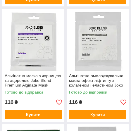
Альгінатна маска з чорницею
Альгінатна омолоджувальна
та ацеролою Joko Blend
маска ефект ліфтингу з
Premium Alginate Mask
колагеном і еластином Joko
BlueBerry and Acerola 20г
Blend 20 г
Готово до відправки
Готово до відправки
116
116
₴
₴
Купити
Купити