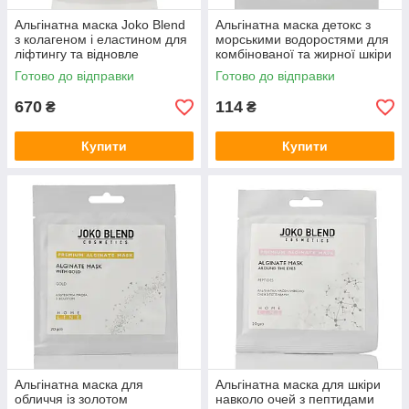
Альгінатна маска Joko Blend
Альгінатна маска детокс з
з колагеном і еластином для
морськими водоростями для
ліфтингу та відновле
комбінованої та жирної шкіри
Premium Alginate Mask With
обличчя Joko Blend Alginate
Готово до відправки
Готово до відправки
Collagen and Elastin 200 g
face mask Seaweed 20
670
114
₴
₴
Купити
Купити
Альгінатна маска для
Альгінатна маска для шкіри
обличчя із золотом
навколо очей з пептидами