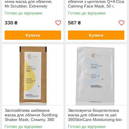
нічна маска для обличчя,
обличчя з центелою Q+A Cica
Mr.Scrubber, Extremely
Calming Face Mask, 50 г,
Moisturizing Night Face Mask,
нічний догляд за шкірою,
Готово до відправки
Готово до відправки
50 мл
відновлююча маска
330
587
₴
₴
Купити
Купити
Заспокійлива шейкерна
Зволожуюча біоцелюлозна
маска для обличчя Soothing
маска для обличчя та шиї
Shaker Mask, Creamy, 380
380SkinCare Moisturizing bio-
Skincare 15g
cellulose mask Face&Neck
Готово до відправки
Готово до відправки