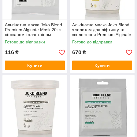
Альгінатна маска Joko Blend
Альгінатна маска Joko Blend
Premium Alginate Mask 20г з
з золотом для ліфтингу та
хітозаном і алантоїном —
зволоження Premium Alginate
інтенсивне зволоження та
Mask With Gold 200 g
Готово до відправки
Готово до відправки
антивіковий догляд
116
670
₴
₴
Купити
Купити