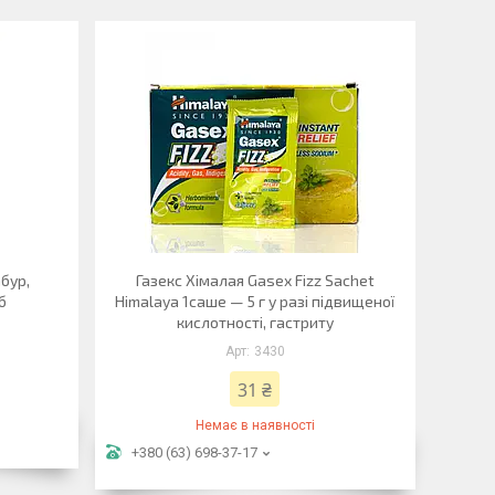
бур,
Газекс Хімалая Gasex Fizz Sachet
б
Himalaya 1саше — 5 г у разі підвищеної
кислотності, гастриту
3430
31 ₴
Немає в наявності
+380 (63) 698-37-17