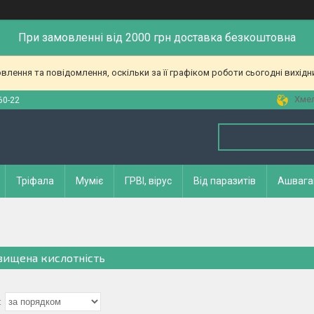
При замовленні від 2000 грн доставка безкоштовна
лення та повідомлення, оскільки за її графіком роботи сьогодні вихід
Хмел
60-22
Тріфала
Муміє
ГРВІ, вірус
Від паразитів
Ашвага
вищена кислотність