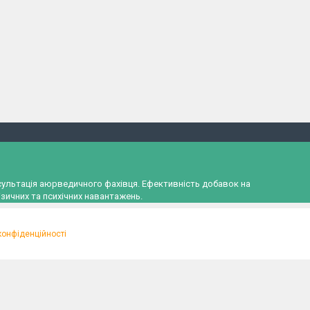
онсультація аюрведичного фахівця. Ефективність добавок на
зичних та психічних навантажень.
конфіденційності