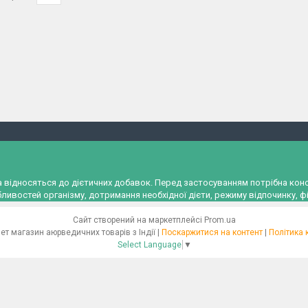
и, а відносяться до дієтичних добавок. Перед застосуванням потрібна к
ливостей організму, дотримання необхідної дієти, режиму відпочинку, фі
Сайт створений на маркетплейсі
Prom.ua
"Ayurveda" Інтернет магазин аюрведичних товарів з Індії |
Поскаржитися на контент
|
Політика 
Select Language
▼