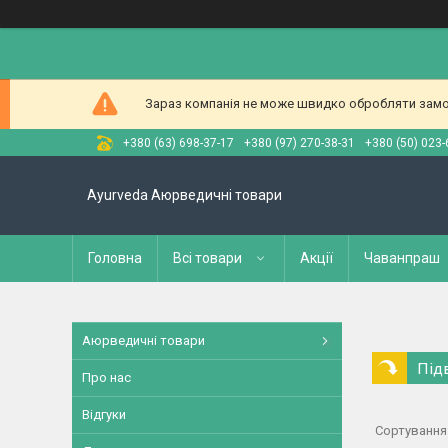
Зараз компанія не може швидко обробляти замов
+380 (63) 698-37-17
+380 (97) 270-38-31
+380 (50) 023-
Ayurveda Аюрведичні товари
Головна
Всі товари
Акції
Чаванпраш
Аюрведичні товари
Під
Про нас
Відгуки