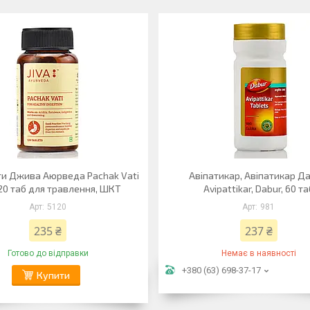
ти Джива Аюрведа Pachak Vati
Авіпатикар, Aвіпатикар Да
120 таб для травлення, ШКТ
Avipattikar, Dabur, 60 та
5120
981
235 ₴
237 ₴
Готово до відправки
Немає в наявності
+380 (63) 698-37-17
Купити