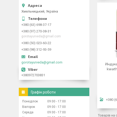
Хмельницький, Україна
+380 (63) 698-37-17
+380 (97) 270-38-31
gorotayurveda@gmail.com
+380 (50) 023-60-22
+380 (98) 312-93-59
gorotayurveda@gmail.com
Индука
kwath
+380972703831
Графік роботи
+380 (6
Понеділок
09:00
17:00
Вівторок
09:00
17:00
Середа
09:00
17:00