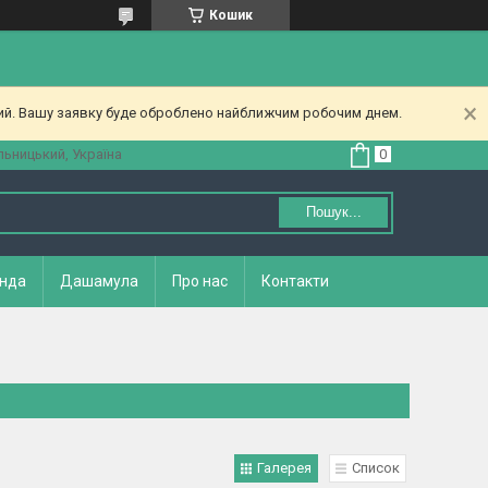
Кошик
ний. Вашу заявку буде оброблено найближчим робочим днем.
ьницький, Україна
Пошук...
нда
Дашамула
Про нас
Контакти
Галерея
Список