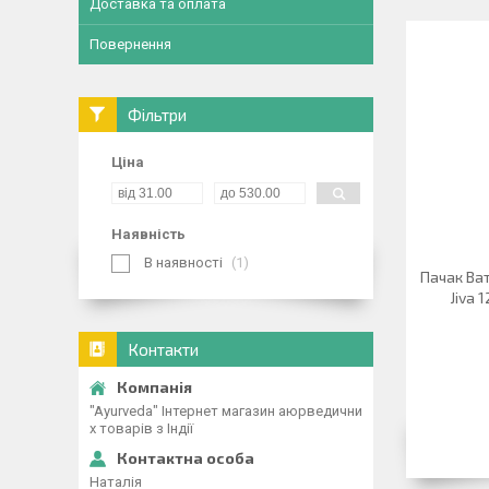
Доставка та оплата
Повернення
Фільтри
Ціна
Наявність
В наявності
1
Пачак Ва
Jiva 
Контакти
"Ayurveda" Інтернет магазин аюрведични
х товарів з Індії
Наталія