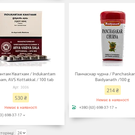
нтам Кватхам / Indukantam
Панчаскар чурна / Panchaskar
am, AVS Kottakkal / 100 tab
Baidyanath /100 g
3006
214 ₴
530 ₴
Немає в наявності
+380 (63) 698-37-17
Немає в наявності
3) 698-37-17