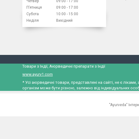
Четвер
09:00
17:00
Пʼятниця
09:00
17:00
Субота
10:00
15:00
Неділя
Вихідний
Товари з Індії, Аюрведичні препарати з Індії
www.ayurv1.com
* Усі аюрведичні товари, представлені на сайті, не є лікам
організм може бути різною, залежно від індивідуальних особ