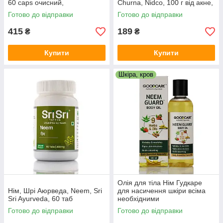
60 caps очисний,
Churnа, Nidco, 100 г від акне,
протизапальний
прищів, від вугрів
Готово до відправки
Готово до відправки
415
189
₴
₴
Купити
Купити
Шкіра, кров
Олія для тіла Нім Гудкаре
Нім, Шрі Аюрведа, Neem, Sri
для насичення шкіри всіма
Sri Ayurveda, 60 таб
необхідними
мікроелементами Neem
Готово до відправки
Готово до відправки
Guard Body oil 100 мл