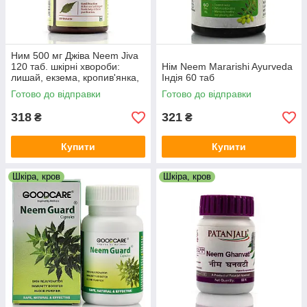
Ним 500 мг Джіва Neem Jiva
120 таб. шкірні хвороби:
Нім Neem Mararishi Ayurveda
лишай, екзема, кропив'янка,
Індія 60 таб
гнійничкові захворювання та
Готово до відправки
Готово до відправки
нарив.
318
321
₴
₴
Купити
Купити
Шкіра, кров
Шкіра, кров