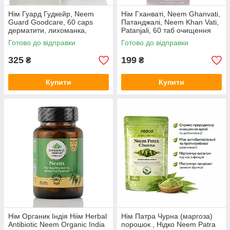
Нім Гуард Гудкейр, Neem
Нім Гханваті, Neem Ghanvati,
Guard Goodcare, 60 caps
Патанджалі, Neem Khan Vati,
дерматити, лихоманка,
Patanjali, 60 таб очищення
очищення організму
лімфи, шкіри
Готово до відправки
Готово до відправки
325
199
₴
₴
Купити
Купити
Нім Органик Індія Ніім Herbal
Нім Патра Чурна (маргоза)
Antibiotic Neem Organic India
порошок , Нідко Neem Patra