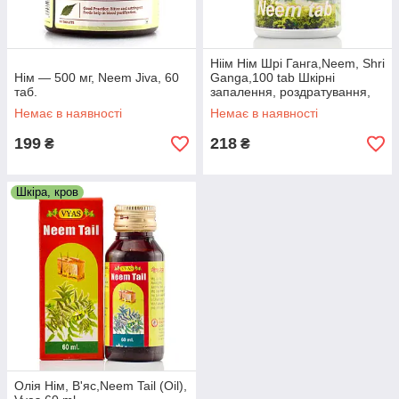
Ніім Нім Шрі Ганга,Neem, Shri
Нім — 500 мг, Neem Jiva, 60
Ganga,100 tab Шкірні
таб.
запалення, роздратування,
алергія, дерматит, екзема
Немає в наявності
Немає в наявності
199
218
₴
₴
Шкіра, кров
Олія Нім, В'яс,Neem Tail (Oil),