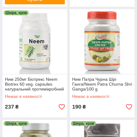
Шкіра, кров
Ним 250мг Біотрекс Neem
Ним Патра Чурна Шрі
Biotrex 60 veg. capsules
Ганга/Neem Patra Churna Shri
натуральний протимікробний
Ganga/100 g
засіб
Немає в наявності
Немає в наявності
237
190
₴
₴
Шкіра, кров
Шкіра, кров