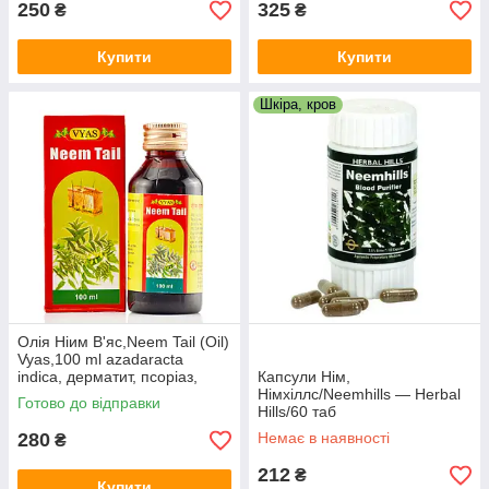
250
325
₴
₴
Купити
Купити
Шкіра, кров
Олія Ніим В'яс,Neem Tail (Oil)
Vyas,100 ml azadaracta
indica, дерматит, псоріаз,
Капсули Нім,
екзема
Німхіллс/Neemhills — Herbal
Готово до відправки
Hills/60 таб
280
Немає в наявності
₴
212
₴
Купити