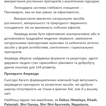
використання рослинних препаратів з аналітичним підходом;
· Легендарна система глибокого очищення –
Панчакарня, яка не має рівних за ефективністю;
· Використання виключно натуральних засобів
рослинного, мінерального та природного тваринного
походження, які не викликають побічних ефектів;
· Аюрведа може бути ефективною альтернативою або ж
доповнювати традиційне медичне лікування, замінюючи
натуральними препаратами агресивні та небезпечні аптечні
засоби у формі антибіотиків, синтетичних і гормональних
препаратів.
Аюрведа зберігає найдавніші формули та рецептури, здатні
дарувати людині стан гармонійної рівноваги та добробуту,
даючи поштовх для 144 розвитку.
Препарати Аюрведи
Сьогодні багато фармацевтичних компаній Індії випускають
аюрведичні препарати та косметичні засоби, які здобули
широку популярність не тільки в країнах Азії, але й у всьому
світі.
Найбільш відомі такі виробники, як
Dabur, Himalaya, Khadi,
Patanjali, Shri Ganga, Shri Shri Ayurveda, Nagarjuna,