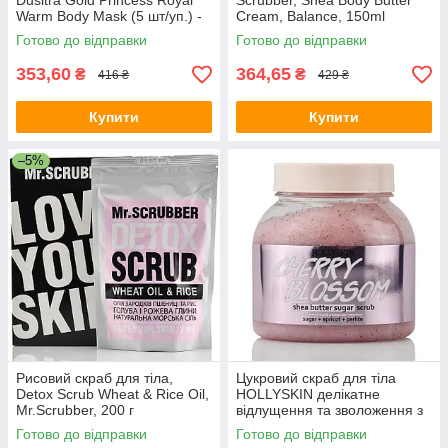
Dusitra Gold Princess Royal
Scrubber, Shea Body Butter
Warm Body Mask (5 шт/уп.) -
Cream, Balance, 150ml
патчі для тіла зігріваючі
Готово до відправки
Готово до відправки
353,60
364,65
₴
₴
416 ₴
429 ₴
Купити
Купити
–5%
Рисовий скраб для тіла,
Цукровий скраб для тіла
Detox Scrub Wheat & Rice Oil,
HOLLYSKIN делікатне
Mr.Scrubber, 200 г
відлущення та зволоження з
ароматом Cherry Blossom
Готово до відправки
Готово до відправки
Sugar Scrub 300 мл