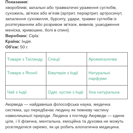
Показання:
хворобливі, запальні або травматичні ураження суглобів,
сухожиль, зв'язок або м'язів (артрит, періартрит, артросинут,
запалення сухожилля, бурситу, удари, травми суглобів із
розтягуванням або розривом зв'язок, вивихів, ушкодження
меніска, кривошею, болі в спині).
Виробник:
Cipla.
Країна:
Індія.
Об'єм:
50 г.
Товари з Таїланду
Спеції
Аромапалочки
Товари з Японії
Біжутерія з Індії
Натуральні
парфуми
Чай з Індії
Одяг, хустки з Індії
Хна натуральна
Аюрведа — найдавніша філософська наука, медична
система, що передбачає людину як тижневу частину
навколишньої природи. Людина з погляду Аюрведи — єдине
ціле, і її фізична, ментальна, емоційна та духовка не можуть
розглядатися окремо, як це робить алопатична медицина.