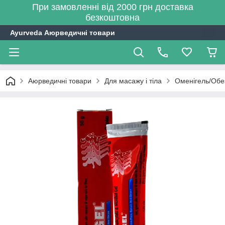
При замовленні від 2000 грн доставка
безкоштовна
Ayurveda Аюрведичні товари
Аюрведичні товари
Для масажу і тіла
Оменігель/Обез