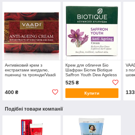
Антивіковий крем з
Крем для обличчя Біо
VAAD
екстрактами мигдалю,
Шафран Біотик Biotique
з по
пшениці та троянди/Vaadi
Saffron Youth Dew Ageless
шовк
Herbals/150 г
Face&Body Cream 50 г від
525
₴
зморшок
400
133
₴
Купити
Подібні товари компанії