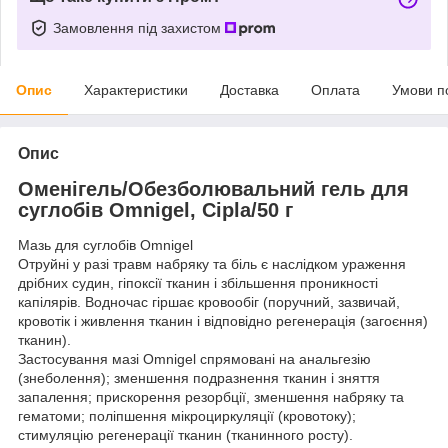
Замовлення під захистом
Опис
Характеристики
Доставка
Оплата
Умови п
Опис
Оменігель/Обезболювальний гель для
суглобів Omnigel, Cipla/50 г
Мазь для суглобів Omnigel
Отруйні у разі травм набряку та біль є наслідком ураження
дрібних судин, гіпоксії тканин і збільшення проникності
капілярів. Водночас гіршає кровообіг (поручний, зазвичай,
кровотік і живлення тканин і відповідно регенерація (загоєння)
тканин).
Застосування мазі Omnigel спрямовані на анальгезію
(знеболення); зменшення подразнення тканин і зняття
запалення; прискорення резорбції, зменшення набряку та
гематоми; поліпшення мікроциркуляції (кровотоку);
стимуляцію регенерації тканин (тканинного росту).