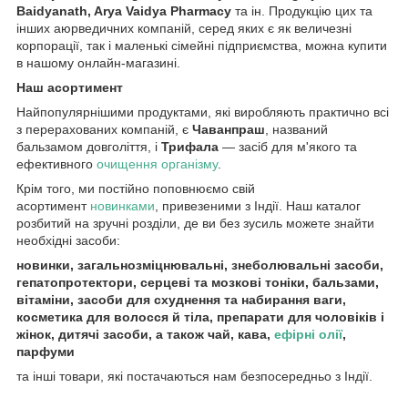
Baidyanath, Arya Vaidya Pharmacy
та ін. Продукцію цих та
інших аюрведичних компаній, серед яких є як величезні
корпорації, так і маленькі сімейні підприємства, можна купити
в нашому онлайн-магазині.
Наш асортимент
Найпопулярнішими продуктами, які виробляють практично всі
з перерахованих компаній, є
Чаванпраш
, названий
бальзамом довголіття, і
Трифала
— засіб для м'якого та
ефективного
очищення організму
.
Крім того, ми постійно поповнюємо свій
асортимент
новинками
, привезеними з Індії. Наш каталог
розбитий на зручні розділи, де ви без зусиль можете знайти
необхідні засоби:
новинки, загальнозміцнювальні, знеболювальні засоби,
гепатопротектори, серцеві та мозкові тоніки, бальзами,
вітаміни, засоби для схуднення та набирання ваги,
косметика для волосся й тіла, препарати для чоловіків і
жінок, дитячі засоби, а також чай, кава,
ефірні олії
,
парфуми
та інші товари, які постачаються нам безпосередньо з Індії.