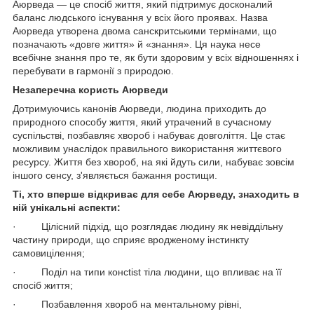
Аюрведа — це спосіб життя, який підтримує досконалий
баланс людського існування у всіх його проявах. Назва
Аюрведа утворена двома санскритськими термінами, що
позначають «довге життя» й «знання». Ця наука несе
всебічне знання про те, як бути здоровим у всіх відношеннях і
перебувати в гармонії з природою.
Незаперечна користь Аюрведи
Дотримуючись канонів Аюрведи, людина приходить до
природного способу життя, який утрачений в сучасному
суспільстві, позбавляє хвороб і набуває довголіття. Це стає
можливим унаслідок правильного використання життєвого
ресурсу. Життя без хвороб, на які йдуть сили, набуває зовсім
іншого сенсу, з'являється бажання ростищи.
Ті, хто вперше відкриває для себе Аюрведу, знаходить в
ній унікальні аспекти:
· Цілісний підхід, що розглядає людину як невіддільну
частину природи, що сприяє вродженому інстинкту
самовицілення;
· Поділ на типи консtist тіла людини, що впливає на її
спосіб життя;
· Позбавлення хвороб на ментальному рівні,