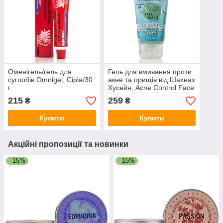
Оменігель/гель для
Гель для вмивання проти
суглобів Omnigel, Cipla/30
акне та прищів від Шахназ
г
Хусейн, Acne Control Face
Wash, Shahnaz Husain, 50
215
259
₴
₴
г
Купити
Купити
Акційні пропозиції та новинки
–15%
–15%