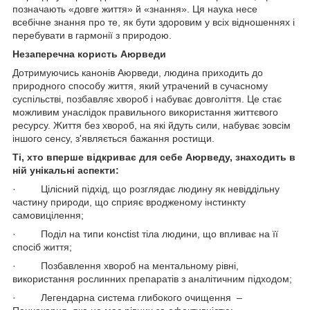
позначають «довге життя» й «знання». Ця наука несе
всебічне знання про те, як бути здоровим у всіх відношеннях і
перебувати в гармонії з природою.
Незаперечна користь Аюрведи
Дотримуючись канонів Аюрведи, людина приходить до
природного способу життя, який утрачений в сучасному
суспільстві, позбавляє хвороб і набуває довголіття. Це стає
можливим унаслідок правильного використання життєвого
ресурсу. Життя без хвороб, на які йдуть сили, набуває зовсім
іншого сенсу, з'являється бажання ростищи.
Ті, хто вперше відкриває для себе Аюрведу, знаходить в
ній унікальні аспекти:
· Цілісний підхід, що розглядає людину як невіддільну
частину природи, що сприяє вродженому інстинкту
самовицілення;
· Поділ на типи консtist тіла людини, що впливає на її
спосіб життя;
· Позбавлення хвороб на ментальному рівні,
використання рослинних препаратів з аналітичним підходом;
· Легендарна система глибокого очищення –