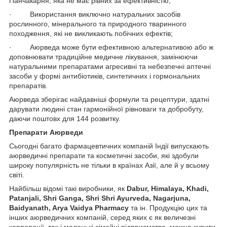
Панчакарня, яка не має рівних за ефективністю;
· Використання виключно натуральних засобів
рослинного, мінерального та природного тваринного
походження, які не викликають побічних ефектів;
· Аюрведа може бути ефективною альтернативою або ж
доповнювати традиційне медичне лікування, замінюючи
натуральними препаратами агресивні та небезпечні аптечні
засоби у формі антибіотиків, синтетичних і гормональних
препаратів.
Аюрведа зберігає найдавніші формули та рецептури, здатні
дарувати людині стан гармонійної рівноваги та добробуту,
даючи поштовх для 144 розвитку.
Препарати Аюрведи
Сьогодні багато фармацевтичних компаній Індії випускають
аюрведичні препарати та косметичні засоби, які здобули
широку популярність не тільки в країнах Азії, але й у всьому
світі.
Найбільш відомі такі виробники, як
Dabur, Himalaya, Khadi,
Patanjali, Shri Ganga, Shri Shri Ayurveda, Nagarjuna,
Baidyanath, Arya Vaidya Pharmacy
та ін. Продукцію цих та
інших аюрведичних компаній, серед яких є як величезні