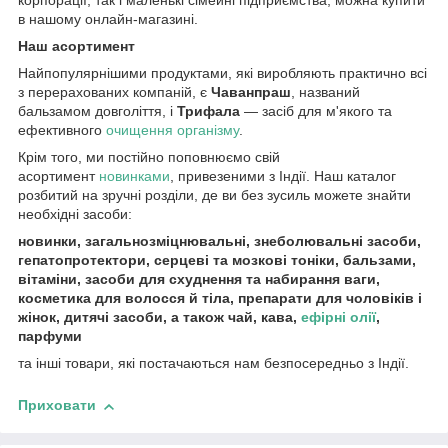
корпорації, так і маленькі сімейні підприємства, можна купити
в нашому онлайн-магазині.
Наш асортимент
Найпопулярнішими продуктами, які виробляють практично всі
з перерахованих компаній, є
Чаванпраш
, названий
бальзамом довголіття, і
Трифала
— засіб для м'якого та
ефективного
очищення організму
.
Крім того, ми постійно поповнюємо свій
асортимент
новинками
, привезеними з Індії. Наш каталог
розбитий на зручні розділи, де ви без зусиль можете знайти
необхідні засоби:
новинки, загальнозміцнювальні, знеболювальні засоби,
гепатопротектори, серцеві та мозкові тоніки, бальзами,
вітаміни, засоби для схуднення та набирання ваги,
косметика для волосся й тіла, препарати для чоловіків і
жінок, дитячі засоби, а також чай, кава,
ефірні олії
,
парфуми
та інші товари, які постачаються нам безпосередньо з Індії.
Приховати