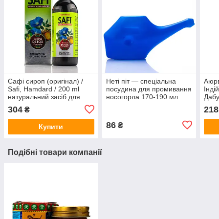
Сафі сироп (оригінал) /
Неті піт — спеціальна
Аюр
Safi, Hamdard / 200 ml
посудина для промивання
Інді
натуральний засіб для
носогорла 170-190 мл
Дабу
очищення крові при
г
304
218
₴
висипаннях
86
₴
Купити
Подібні товари компанії