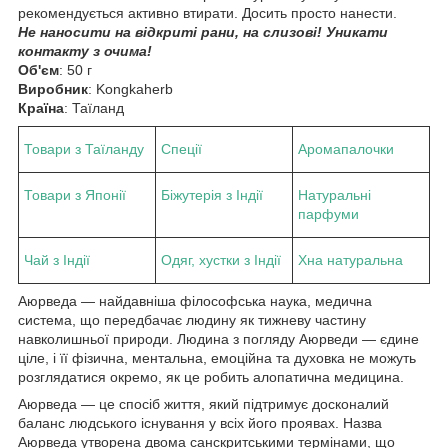
рекомендується активно втирати. Досить просто нанести.
Не наносити на відкриті рани, на слизові! Уникати
контакту з очима!
Об'єм
: 50 г
Виробник
: Kongkaherb
Країна
: Таїланд
Товари з Таїланду
Спеції
Аромапалочки
Товари з Японії
Біжутерія з Індії
Натуральні
парфуми
Чай з Індії
Одяг, хустки з Індії
Хна натуральна
Аюрведа — найдавніша філософська наука, медична
система, що передбачає людину як тижневу частину
навколишньої природи. Людина з погляду Аюрведи — єдине
ціле, і її фізична, ментальна, емоційна та духовка не можуть
розглядатися окремо, як це робить алопатична медицина.
Аюрведа — це спосіб життя, який підтримує досконалий
баланс людського існування у всіх його проявах. Назва
Аюрведа утворена двома санскритськими термінами, що