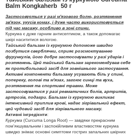
Balm Kongkaherb 50 г
Застосовується у разі м'язового болю, розтягнення
зв'язок, укусів комах, і дуже часто використовується
під час масажу, особливо в зоні спини.
Куркума є дуже гарним антисептиком, а також допомагає
шкірі насититися вологою.
Тайський бальзам із куркумою допоможе швидко
позбутися сверблячки, сприяє розсмоктуванню
фурункулів, його добре застосовувати у разі ударів і
розтягнень. Цей тайський бальзам зарекомендував себе
як протибольовий засіб для зовнішнього застосування.
Активні компоненти бальзаму усувають біль у спині,
попереку, голові та м'язах, загоює синці та вуха,
розтягнення та спортивні травми. Може
застосовуватися у разі ревматичних болів, артритів,
артрозів, подагри. Бальзам із куркумою викликає
інтенсивний приплив крові, надає зігрівальний ефект,
цей чудовий засіб для зігрівального масажу.
Активні інгредієнти
:
Куркума
(Curcuma Longa Root) — завдяки прекрасним
пом'якшувальним і заспокійливим властивостям куркума
швидко знімає основні симптоми гострих запальних шкірних