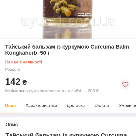
Тайський бальзам із куркумою Curcuma Balm
Kongkaherb 50 г
Немає в наявності
Роздріб
142
₴
Мінімальна сума замовлення на сайті — 200 ₴
Опис
Характеристики
Доставка
Оплата
Умови п
Опис
Тайський бальзам із куркумою Curcuma