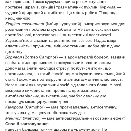
захворювань. Також куркума сприяє розсмоктуванню
постакне, шрамів, синців і травматичних пухлин. Куркума —
чудовий природний антибіотик. Ця якість робить її справді
неоціненною.
Zingiber cassumunar
(Імбир пурпурний) використовується для
розв'язання проблем із суглобами та м'язами, оскільки має
протибольові, протизапальні, антисептичні властивості.
Усуває м'язові спазми та розтягнення зв'язок. Надає шкірі
еластичність і пружність, зміцнює тканини, добре діє під час
целюліту.
Борнеол
(Borneo Camphor) — в ароматерапії бореол, завдяки
своїм антидепресивним і тонізувальним властивостям
допомагає зняти наслідки стресу, позбутися втоми, що
накопичилася, і в такий спосіб нормалізувати психоемоційний
стан. Також має противірусні та антиспазматичні властивості.
Незамінний як натуральний засіб від головного болю. У разі
місцевого використання проявляє протизапальну,
антибактеріальну, антисептичну, знеболювальну дію,
покращує мікроциркуляцію крові.
Камфора
(Camphor) — має протизапальну, антисептичну,
тонізувальну, місцеву знеболювальну дію.
Ментол
(Menthol) — має антибактеріальний і освіжний ефект.
Спосіб застосування
:
нанести бальзам тонким шаром на уражену зону. Не