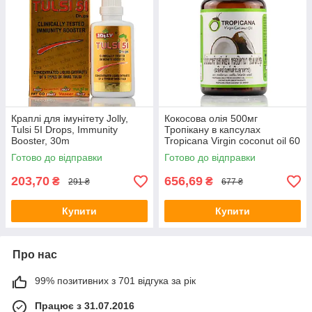
Краплі для імунітету Jolly,
Кокосова олія 500мг
Tulsi 5I Drops, Immunity
Тропікану в капсулах
Booster, 30m
Tropicana Virgin coconut oil 60
капсул
Готово до відправки
Готово до відправки
203,70
656,69
₴
₴
291 ₴
677 ₴
Купити
Купити
Про нас
99% позитивних з 701 відгука за рік
Працює з 31.07.2016