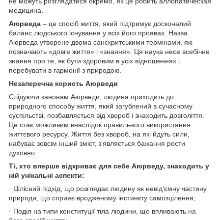
не можуть розглядатися окремо, як це робить аллопатическая
медицина.
Аюрведа
– це спосіб життя, який підтримує досконалий
баланс людського існування у всіх його проявах. Назва
Аюрведа утворене двома санскритськими термінами, які
позначають «довге життя» і «знання». Ця наука несе всебічне
знання про те, як бути здоровим в усіх відношеннях і
перебувати в гармонії з природою.
Незаперечна користь Аюрведи
Слідуючи канонам Аюрведи, людина приходить до
природного способу життя, який загублений в сучасному
суспільстві, позбавляється від хвороб і знаходить довголіття.
Це стає можливим внаслідок правильного використання
життєвого ресурсу. Життя без хвороб, на які йдуть сили,
набуває зовсім інший зміст, з'являється бажання рости
духовно.
Ті, хто вперше відкриває для себе Аюрведу, знаходить у
ній унікальні аспекти:
· Цілісний підхід, що розглядає людину як невід'ємну частину
природи, що сприяє вродженому інстинкту самозцілення;
· Поділ на типи конституції тіла людини, що впливають на