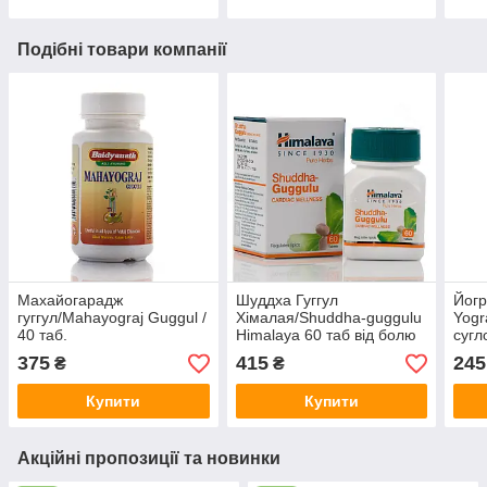
Подібні товари компанії
Махайогарадж
Шуддха Гуггул
Йогр
гуггул/Mahayograj Guggul /
Хімалая/Shuddha-guggulu
Yogr
40 таб.
Himalaya 60 таб від болю
сугл
у суглобах Артрит,
375
415
245
₴
₴
ревматизм, атеросклероз
Купити
Купити
Акційні пропозиції та новинки