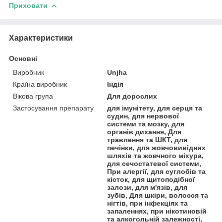
Приховати
Характеристики
Основні
Виробник
Unjha
Країна виробник
Індія
Вікова група
Для дорослих
Застосування препарату
для імунітету, для серця та
судин, для нервової
системи та мозку, для
органів дихання, Для
травлення та ШКТ, для
печінки, для жовчовивідних
шляхів та жовчного міхура,
для сечостатевої системи,
При алергії, для суглобів та
кісток, для щитоподібної
залози, для м'язів, для
зубів, Для шкіри, волосся та
нігтів, при інфекціях та
запаленнях, при нікотиновій
та алкогольній залежності,