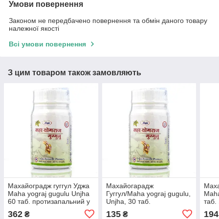
Умови повернення
Законом не передбачено повернення та обмін даного товару
належної якості
Всі умови повернення
З цим товаром також замовляють
Махайоградж гуггул Уджа
Махайогарадж
Маха
Maha yograj gugulu Unjha
Гуггул/Maha yograj gugulu,
Maha
60 таб. протизапальний у
Unjha, 30 таб.
таб. 
разі артритів, артрозів
артр
362
135
194
₴
₴