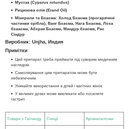
Мустак (Cyperus rotundus)
Рицинова олія (Erand Oil)
Мінерали та Бхасма: Холод Бхасма (прогарячені
частинки срібла), Ванг Бхасма, Нага Бхасма, Лоха
бхаасма, Абхрак Бхасма, Мандур бхасма, Рас
Сіндур
Виробник:
Unjha, Индия
Примітки
Цей препарат треба приймати під суворим медичним
наглядом.
Самолікування цим препаратом може бути
небезпечним.
Уникайте використання в дітей і вагітних жінок.
У великих дозах може викликати або посилити
гастрит.
Товари з Таїланду
Спеції
Аромапалочки