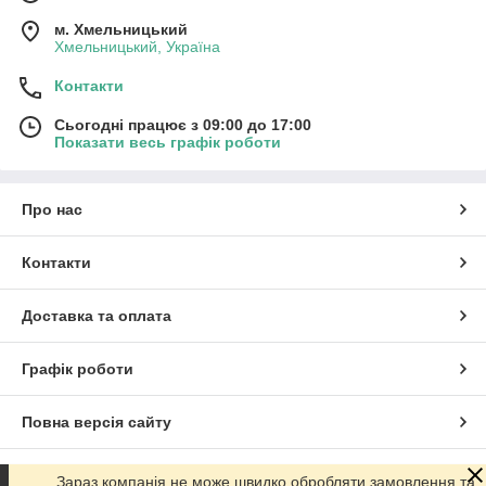
м. Хмельницький
Хмельницький, Україна
Контакти
Сьогодні працює з 09:00 до 17:00
Показати весь графік роботи
Про нас
Контакти
Доставка та оплата
Графік роботи
Повна версія сайту
Сайт створено на маркетплейсі
Prom.ua
Зараз компанія не може швидко обробляти замовлення та