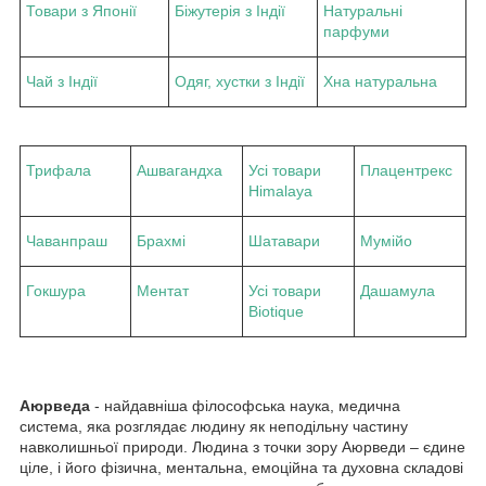
Товари з Японії
Біжутерія з Індії
Натуральні
парфуми
Чай з Індії
Одяг, хустки з Індії
Хна натуральна
Трифала
Ашвагандха
Усі товари
Плацентрекс
Himalaya
Чаванпраш
Брахмі
Шатавари
Мумійо
Гокшура
Ментат
Усі товари
Дашамула
Biotique
Аюрведа
- найдавніша філософська наука, медична
система, яка розглядає людину як неподільну частину
навколишньої природи. Людина з точки зору Аюрведи – єдине
ціле, і його фізична, ментальна, емоційна та духовна складові