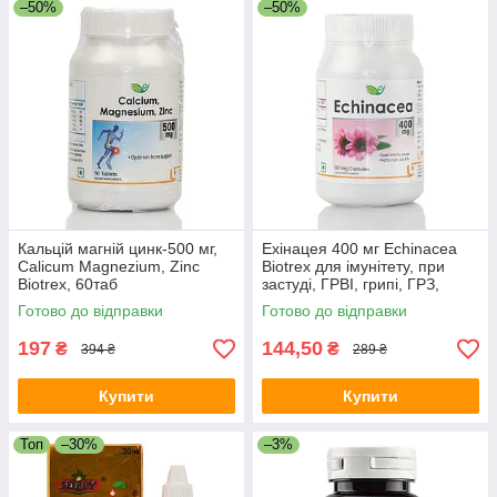
–50%
–50%
Кальцій магній цинк-500 мг,
Ехінацея 400 мг Echinacea
Calicum Magnezium, Zinc
Biotrex для імунітету, при
Biotrex, 60таб
застуді, ГРВІ, грипі, ГРЗ,
імуностимулятор
Готово до відправки
Готово до відправки
197
144,50
₴
₴
394 ₴
289 ₴
Купити
Купити
Топ
–30%
–3%