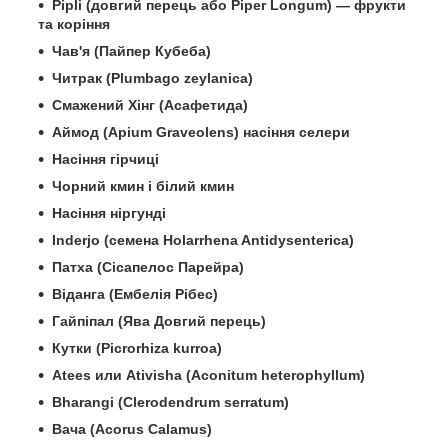
Pipli (довгий перець або Piper Longum) — фрукти
та коріння
Чав'я (Пайпер Кубеба)
Читрак (Plumbago zeylanica)
Смажений Хінг (Асафетида)
Аймод (Apium Graveolens) насіння селери
Насіння гірчиці
Чорний кмин і білий кмин
Насіння ніргунді
Inderjo (семена Holarrhena Antidysenterica)
Патха (Сісапелос Парейра)
Віданга (Ембелія Рібес)
Гайпіпал (Ява Довгий перець)
Кутки (Picrorhiza kurroa)
Atees или Ativisha (Aconitum heterophyllum)
Bharangi (Clerodendrum serratum)
Вача (Acorus Calamus)