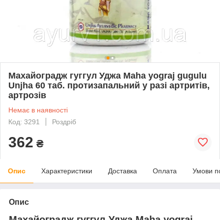
Махайоградж гуггул Уджа Maha yograj gugulu
Unjha 60 таб. протизапальний у разі артритів,
артрозів
Немає в наявності
Код: 3291
Роздріб
362
₴
Опис
Характеристики
Доставка
Оплата
Умови п
Опис
Махайоградж гуггул Уджа Maha yograj