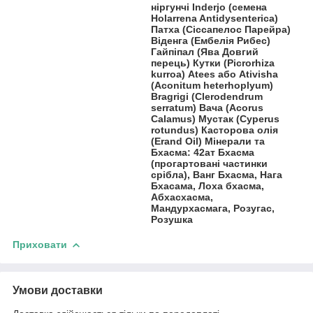
ніргунчі Inderjo (семена
Holarrena Antidysenterica)
Патха (Сіссапелос Парейра)
Віденга (Ембелія Рибес)
Гайпіпал (Ява Довгий
перець) Кутки (Picrorhiza
kurroa) Atees або Ativisha
(Aconitum heterhoplyum)
Bragrigi (Clerodendrum
serratum) Вача (Acorus
Calamus) Мустак (Cyperus
rotundus) Касторова олія
(Erand Oil) Мінерали та
Бхасма: 42ат Бхасма
(прогартовані частинки
срібла), Ванг Бхасма, Нага
Бхасама, Лоха бхасма,
Абхасхасма,
Мандурхасмага, Розугас,
Розушка
Приховати
Умови доставки