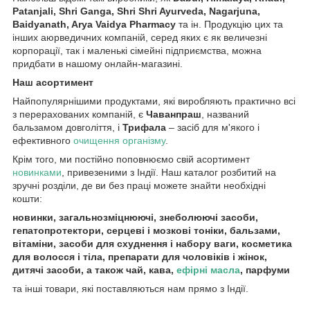
Patanjali, Shri Ganga, Shri Shri Ayurveda, Nagarjuna,
Baidyanath, Arya Vaidya Pharmacy
та ін. Продукцію цих та
інших аюрведичних компаній, серед яких є як величезні
корпорації, так і маленькі сімейні підприємства, можна
придбати в нашому онлайн-магазині.
Наш асортимент
Найпопулярнішими продуктами, які виробляють практично всі
з перерахованих компаній, є
Чаванпраш
, названий
бальзамом довголіття, і
Трифала
– засіб для м'якого і
ефективного
очищення організму
.
Крім того, ми постійно поповнюємо свій асортимент
новинками
, привезеними з Індії. Наш каталог розбитий на
зручні розділи, де ви без праці можете знайти необхідні
кошти:
новинки, загальнозміцнюючі, знеболюючі засоби,
гепатопротектори, серцеві і мозкові тоніки, бальзами,
вітаміни, засоби для схуднення і набору ваги, косметика
для волосся і тіла, препарати для чоловіків і жінок,
дитячі засоби, а також чай, кава,
ефірні масла
, парфуми
та інші товари, які поставляються нам прямо з Індії.