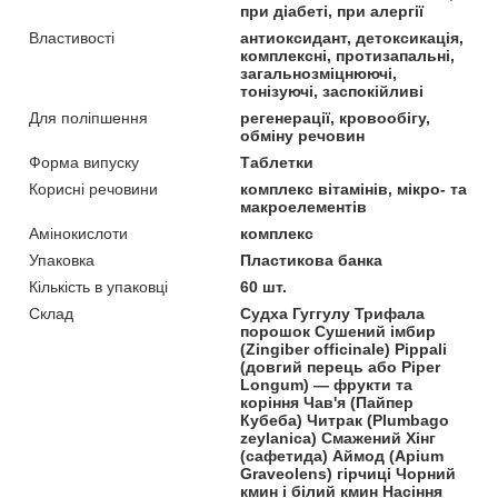
при діабеті, при алергії
Властивості
антиоксидант, детоксикація,
комплексні, протизапальні,
загальнозміцнюючі,
тонізуючі, заспокійливі
Для поліпшення
регенерації, кровообігу,
обміну речовин
Форма випуску
Таблетки
Корисні речовини
комплекс вітамінів, мікро- та
макроелементів
Амінокислоти
комплекс
Упаковка
Пластикова банка
Кількість в упаковці
60 шт.
Склад
Судха Гуггулу Трифала
порошок Сушений імбир
(Zingiber officinale) Pippali
(довгий перець або Piper
Longum) — фрукти та
коріння Чав'я (Пайпер
Кубеба) Читрак (Plumbago
zeylanica) Смажений Хінг
(сафетида) Аймод (Apium
Graveolens) гірчиці Чорний
кмин і білий кмин Насіння