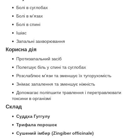
Болі в суглобах
Болі в м'язах
Болі в спині
Ішіас
Запальні захворювання
Корисна дія
Протизапальний засіб
Полегшує біль у спині та суглобах
Розслаблює м'язи та зменшує їх тугорухомість
Знімає запалення та зменшує ніжність
Допомагає поліпшити травлення і перетравлювати
токсини в організмі
Склад
Суддха Гуггулу
Трифала порошок
Сушений імбир (Zingiber officinale)