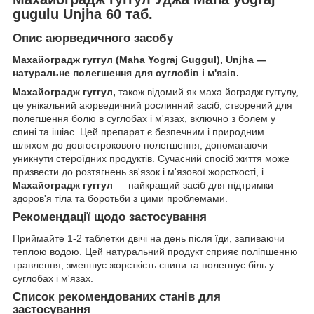
gugulu Unjha 60 таб.
Опис аюрведичного засобу
Махайоградж гуггул (Maha Yograj Guggul), Unjha —
натуральне полегшення для суглобів і м'язів.
Махайоградж гуггул,
також відомий як маха йоградж гуггулу,
це унікальний аюрведичний рослинний засіб, створений для
полегшення болю в суглобах і м'язах, включно з болем у
спині та ішіас. Цей препарат є безпечним і природним
шляхом до довгострокового полегшення, допомагаючи
уникнути стероїдних продуктів. Сучасний спосіб життя може
призвести до розтягнень зв'язок і м'язової жорсткості, і
Махайоградж гуггул
— найкращий засіб для підтримки
здоров'я тіла та боротьби з цими проблемами.
Рекомендації щодо застосування
Приймайте 1-2 таблетки двічі на день після їди, запиваючи
теплою водою. Цей натуральний продукт сприяє поліпшенню
травлення, зменшує жорсткість спини та полегшує біль у
суглобах і м'язах.
Список рекомендованих станів для
застосування