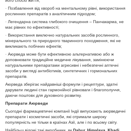
його спосіб життя;
· Позбавлення від хвороб на ментальному рівні, використання
рослинних препаратів з аналітичним підходом;
· Легендарна система глибокого очищення – Панчакарма, не
має рівних по ефективності;
· Використання виключно натуральних засобів рослинного,
мінерального та природного тваринного походження, які не
викликають побічних ефектів;
· Аюрведа може бути ефективною альтернативою або ж
доповнювати традиційне медичне лікування, замінюючи
натуральними препаратами агресивні і небезпечні аптечні
засоби у вигляді антибіотиків, синтетичних і гормональних
препаратів.
Аюрведа зберігає найдавніші формули і рецептури, здатні
дарувати людині стан гармонійної рівноваги і благополуччя,
даючи поштовх для духовного розвитку.
Препарати Аюрведи
Сьогодні фармацевтичні компанії Індії випускають аюрведичні
препарати і косметичні засоби, які отримали широку
популярність не тільки в країнах Азії, але і по всьому світу.
Найбільш відомі такі виробники, як
Dabur, Himalaya, Khadi,