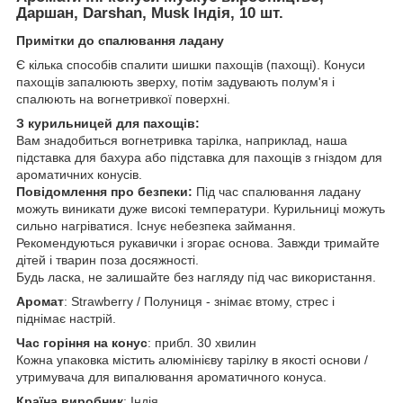
Даршан, Darshan, Musk Індія, 10 шт.
Примітки до спалювання ладану
Є кілька способів спалити шишки пахощів (пахощі). Конуси
пахощів запалюють зверху, потім задувають полум'я і
спалюють на вогнетривкої поверхні.
З курильницей для пахощів:
Вам знадобиться вогнетривка тарілка, наприклад, наша
підставка для бахура або підставка для пахощів з гніздом для
ароматичних конусів.
Повідомлення про безпеки:
Під час спалювання ладану
можуть виникати дуже високі температури. Курильниці можуть
сильно нагріватися. Існує небезпека займання.
Рекомендуються рукавички і згорає основа. Завжди тримайте
дітей і тварин поза досяжності.
Будь ласка, не залишайте без нагляду під час використання.
Аромат
: Strawberry / Полуниця - знімає втому, стрес і
піднімає настрій.
Час горіння на конус
: прибл. 30 хвилин
Кожна упаковка містить алюмінієву тарілку в якості основи /
утримувача для випалювання ароматичного конуса.
Країна виробник
: Індія.