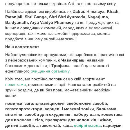
популярність не тільки в країнах Азії, але і по всьому світу.
Найбільш відомі такі виробники, як
Dabur, Himalaya, Khadi,
Patanjali, Shri Ganga, Shri Shri Ayurveda, Nagarjuna,
Baidyanath, Arya Vaidya Pharmacy
та ін. Продукцію цих та
інших аюрведичних компаній, серед яких є як величезні
корпорації, так і маленькі сімейні підприємства, можна
придбати в нашому онлайн-магазині.
Наш асортимент
Найпопулярнішими продуктами, які виробляють практично всі
з перерахованих компаній, є
Чаванпраш
, названий
бальзамом довголіття, і
Трифала
– засіб для м'якого і
ефективного
очищення організму
.
Крім того, ми постійно поповнюємо свій асортимент
новинками
, привезеними з Індії. Наш каталог розбитий на
зручні розділи, де ви без праці можете знайти необхідні
кошти:
новинки, загальнозміцнюючі, знеболюючі засоби,
гепатопротектори, серцеві і мозкові тоніки, бальзами,
вітаміни, засоби для схуднення і набору ваги, косметика
для волосся і тіла, препарати для чоловіків і жінок,
дитячі засоби, а також чай, кава,
ефірні масла
, парфуми