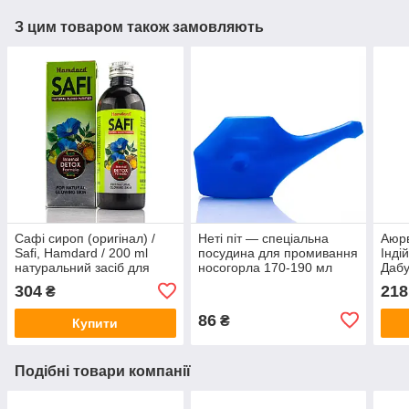
З цим товаром також замовляють
Сафі сироп (оригінал) /
Неті піт — спеціальна
Аюр
Safi, Hamdard / 200 ml
посудина для промивання
Інді
натуральний засіб для
носогорла 170-190 мл
Дабу
очищення крові при
г
304
218
₴
висипаннях
86
₴
Купити
Подібні товари компанії