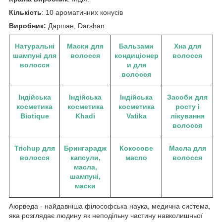
Кількість
: 10 ароматичних конусів
Виробник:
Даршан, Darshan
Натуральні
Маски для
Бальзами
Хна для
шампуні для
волосся
кондиціонер
волосся
волосся
и для
волосся
Індійська
Індійська
Індійська
Засоби для
косметика
косметика
косметика
росту і
Biotique
Khadi
Vatika
лікування
волосся
Trichup для
Брингарадж
Кокосове
Масла для
волосся
капсули,
масло
волосся
масла,
шампуні,
маски
Аюрведа - найдавніша філософська наука, медична система,
яка розглядає людину як неподільну частину навколишньої