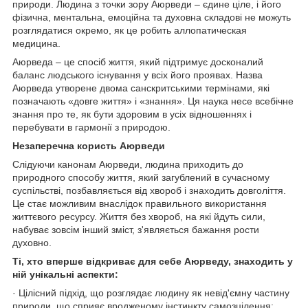
природи. Людина з точки зору Аюрведи – єдине ціле, і його
фізична, ментальна, емоційна та духовна складові не можуть
розглядатися окремо, як це робить аллопатическая
медицина.
Аюрведа – це спосіб життя, який підтримує досконалий
баланс людського існування у всіх його проявах. Назва
Аюрведа утворене двома санскритськими термінами, які
позначають «довге життя» і «знання». Ця наука несе всебічне
знання про те, як бути здоровим в усіх відношеннях і
перебувати в гармонії з природою.
Незаперечна користь Аюрведи
Слідуючи канонам Аюрведи, людина приходить до
природного способу життя, який загублений в сучасному
суспільстві, позбавляється від хвороб і знаходить довголіття.
Це стає можливим внаслідок правильного використання
життєвого ресурсу. Життя без хвороб, на які йдуть сили,
набуває зовсім інший зміст, з'являється бажання рости
духовно.
Ті, хто вперше відкриває для себе Аюрведу, знаходить у
ній унікальні аспекти:
· Цілісний підхід, що розглядає людину як невід'ємну частину
природи, що сприяє вродженому інстинкту самозцілення;