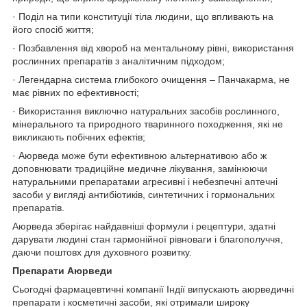
· Поділ на типи конституції тіла людини, що впливають на
його спосіб життя;
· Позбавлення від хвороб на ментальному рівні, використання
рослинних препаратів з аналітичним підходом;
· Легендарна система глибокого очищення – Панчакарма, не
має рівних по ефективності;
· Використання виключно натуральних засобів рослинного,
мінерального та природного тваринного походження, які не
викликають побічних ефектів;
· Аюрведа може бути ефективною альтернативою або ж
доповнювати традиційне медичне лікування, замінюючи
натуральними препаратами агресивні і небезпечні аптечні
засоби у вигляді антибіотиків, синтетичних і гормональних
препаратів.
Аюрведа зберігає найдавніші формули і рецептури, здатні
дарувати людині стан гармонійної рівноваги і благополуччя,
даючи поштовх для духовного розвитку.
Препарати Аюрведи
Сьогодні фармацевтичні компанії Індії випускають аюрведичні
препарати і косметичні засоби, які отримали широку