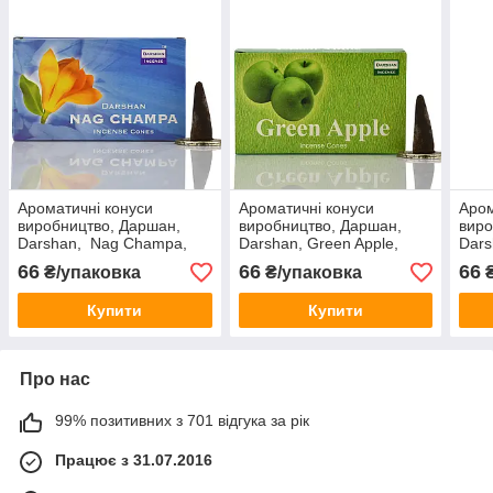
Ароматичні конуси
Ароматичні конуси
Аром
виробництво, Даршан,
виробництво, Даршан,
виро
Darshan, Nag Champa,
Darshan, Green Apple,
Dars
Наг Чампа Індія, 10 шт. у
Зелене яблуко Індія, 10
шт.
66
66
66
₴/упаковка
₴/упаковка
₴
пачці
шт. у пачці
Купити
Купити
Про нас
99% позитивних з 701 відгука за рік
Працює з 31.07.2016