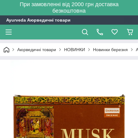
При замовленні від 2000 грн доставка
безкоштовна
Ayurveda Аюрведичні товари
Аюрведичні товари
НОВИНКИ
Новинки березня
А