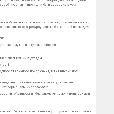
 всебічне знання про те, як бути здоровим в усіх
 загублений в сучасному суспільстві, позбавляється від
тання життєвого ресурсу. Життя без хвороб, на які йдуть
ти:
 вродженому інстинкту самозцілення;
ів з аналітичним підходом;
ності;
одного тваринного походження, які не викликають
 медичне лікування, замінюючи натуральними
чних і гормональних препаратів.
гармонійної рівноваги і благополуччя, даючи поштовх для
чні засоби, які отримали широку популярність не тільки в