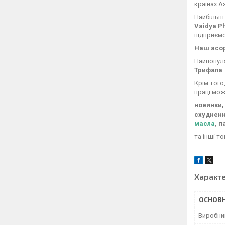
країнах Аз
Найбільш 
Vaidya 
підприємс
Наш асо
Найпопуля
Трифала
Крім того
праці мож
новинки,
схуднення
масла
, 
та інші т
Характ
ОСНОВН
Виробни