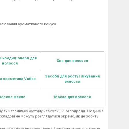
палювання ароматичного конуса.
и кондиціонери для
Хна для волосся
волосся
Засоби для росту і лікування
ка косметика
Vatika
волосся
косове масло
Масла для волосся
у як неподільну частину навколишньої природи. Людина з
а складові не можуть розглядатися окремо, як це робить
ння у всіх його проявах. Назва Аюрведа утворене двома