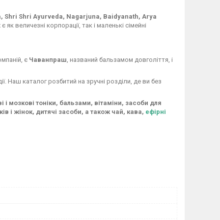
a, Shri Shri Ayurveda, Nagarjuna, Baidyanath, Arya
є як величезні корпорації, так і маленькі сімейні
мпаній, є
Чаванпраш
, названий бальзамом довголіття, і
дії. Наш каталог розбитий на зручні розділи, де ви без
і мозкові тоніки, бальзами, вітаміни, засоби для
ів і жінок, дитячі засоби, а також чай, кава,
ефірні