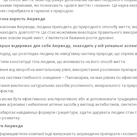
ькими термінами, які позначають «довге життя» і «знання». Ця наука несе
ях і перебувати в гармонії з природою.
ечна користь Аюрведи
канонам Аюрведи, людина приходить до природного способу життя, який
знаходить довголіття. Це стає можливим внаслідок правильного викорис
уває зовсім інший зміст, з'являється бажання рости духовно.
вперше відкриває для себе Аюрведу, знаходить у ній унікальні аспек
й підхід, що розглядає людину як невід'ємну частину природи, що сприяє
а типи конституції тіла людини, що впливають на його спосіб життя;
ення від хвороб на ментальному рівні, використання рослинних препарат
рна система глибокого очищення – Панчакарма, не має рівних по ефектив
тання виключно натуральних засобів рослинного, мінерального та прир
ефектів;
а може бути ефективною альтернативою або ж доповнювати традиційне
ми агресивні і небезпечні аптечні засоби у вигляді антибіотиків, синтети
берігає найдавніші формули і рецептури, здатні дарувати людині стан 
 розвитку.
ти Аюрведи
фармацевтичні компанії Індії випускають аюрведичні препарати і космети