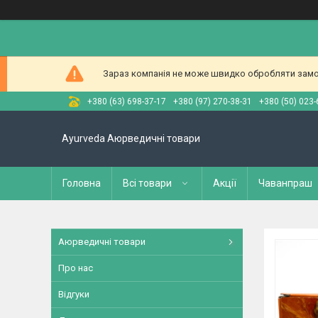
Зараз компанія не може швидко обробляти замов
+380 (63) 698-37-17
+380 (97) 270-38-31
+380 (50) 023-
Ayurveda Аюрведичні товари
Головна
Всі товари
Акції
Чаванпраш
Аюрведичні товари
Про нас
Відгуки