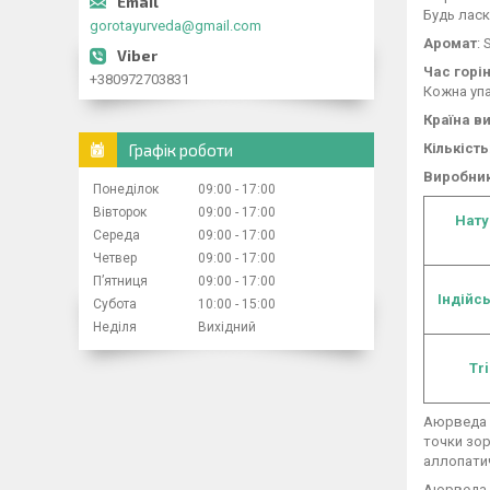
Будь ласк
gorotayurveda@gmail.com
Аромат
: 
Час горі
+380972703831
Кожна упа
Країна в
Графік роботи
Кількість
Виробни
Понеділок
09:00
17:00
Вівторок
09:00
17:00
Нату
Середа
09:00
17:00
Четвер
09:00
17:00
Пʼятниця
09:00
17:00
Індійсь
Субота
10:00
15:00
Неділя
Вихідний
Tr
Аюрведа -
точки зор
аллопати
Аюрведа –