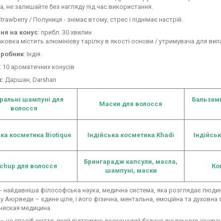
а, не залишайте без нагляду під час використання.
Strawberry / Полуниця - знімає втому, стрес і піднімає настрій.
ння на конус
: прибл. 30 хвилин
ковка містить алюмінієву тарілку в якості основи / утримувача для ви
иробник
: Індія.
: 10 ароматичних конусів
к:
Даршан, Darshan
ральні шампуні для
Бальзам
Маски для волосся
волосся
ка косметика Biotique
Індійська косметика Khadi
Індійсь
Брингарадж
капсули, масла,
ichup для волосся
Ко
шампуні, маски
 найдавніша філософська наука, медична система, яка розглядає людин
у Аюрведи – єдине ціле, і його фізична, ментальна, емоційна та духовн
ческая медицина.
 це спосіб життя, який підтримує досконалий баланс людського існува