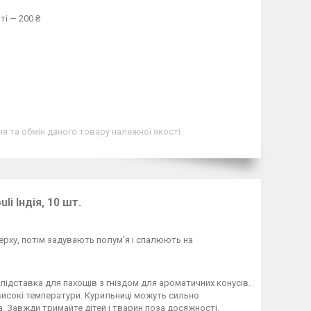
ті — 200 ₴
я та обмін даного товару належної якості
i Індія, 10 шт.
ерху, потім задувають полум'я і спалюють на
підставка для пахощів з гніздом для ароматичних конусів.
исокі температури. Курильниці можуть сильно
а. Завжди тримайте дітей і тварин поза досяжності.