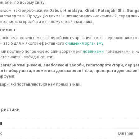
ії, але і по всьому світу.
відомі такі виробники, як
Dabur, Himalaya, Khadi, Patanjali, Shri Gang
Pharmacy
та ін. Продукцію цих та інших аюрведичних компаній, серед яких 
тва, можна придбати в нашому онлайн-магазині.
ртимент
рнішими продуктами, які виробляють практично всі з перерахованих ко
– засіб для м'якого і ефективного
очищення організму
.
, ми постійно поповнюємо свій асортимент
новинками
, привезеними з Ін
ете знайти необхідні кошти:
 загальнозміцнюючі, знеболюючі засоби, гепатопротектори, серцеві 
 і набору ваги, косметика для волосся і тіла, препарати для чоловік
парфуми
овари, які поставляються нам прямо з Індії.
еристики
І
к
Darshan