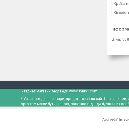
Країна 
Кількіст
Інформ
Ціна:
55 
Інтернет магазин Аюрведи
www.ayurv1.com
* Усі аюрведичні товари, представлені на сайті, не є лікам
організм може бути різною, залежно від індивідуальних особ