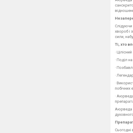
санскритс
відношенн
Незапер
Слідуючи 
хвороб і 
сили, наб
Ті, хто 
· Цілісни
· Поділ н
· Позбавл
· Легенда
· Викорис
побічних 
· Аюрвед
препарата
Аюрведа з
духовного
Препара
Сьогодні 