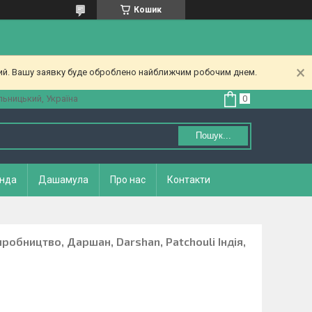
Кошик
ний. Вашу заявку буде оброблено найближчим робочим днем.
ьницький, Україна
Пошук...
нда
Дашамула
Про нас
Контакти
робництво, Даршан, Darshan, Patchouli Індія,