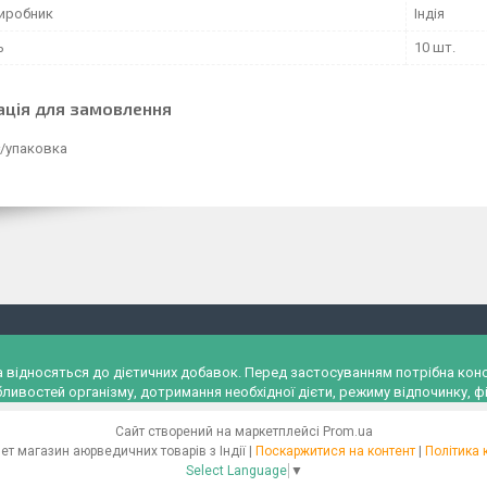
виробник
Індія
ь
10 шт.
ація для замовлення
₴/упаковка
и, а відносяться до дієтичних добавок. Перед застосуванням потрібна к
ливостей організму, дотримання необхідної дієти, режиму відпочинку, фі
Сайт створений на маркетплейсі
Prom.ua
"Ayurveda" Інтернет магазин аюрведичних товарів з Індії |
Поскаржитися на контент
|
Політика 
Select Language
▼