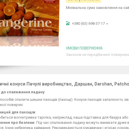
Мінімальна сума замовлення на сай
+380 (63) 698-37-17
Законом не передбачено поверненн
чні конуси Пачулі виробництво, Даршан, Darshan, Patchoul
 до спалювання ладану
способів спалити шишки пахощів (пахощі). Конуси пахощів запалюють зв
кої поверхні.
ницей для пахощів:
биться вогнетривка тарілка, наприклад, наша підставка для бахура або 
ення про безпеки:
Під час спалювання ладану можуть виникати дуже в
ся. Існує небезпека займання. Рекомендуються рукавички і згорає основ