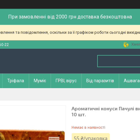
При замовленні від 2000 грн доставка безкоштовна
лення та повідомлення, оскільки за її графіком роботи сьогодні вихід
Хмел
60-22
Тріфала
Муміє
ГРВІ, вірус
Від паразитів
Ашвага
Ароматичні конуси Пачулі ви
10 шт.
Немає в наявності
55 ₴/упаковка