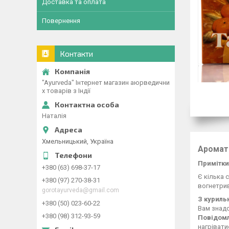
Доставка та оплата
Повернення
Контакти
"Ayurveda" Інтернет магазин аюрведични
х товарів з Індії
Наталія
Хмельницький, Україна
Аромати
Примітки
+380 (63) 698-37-17
Є кілька 
+380 (97) 270-38-31
вогнетрив
gorotayurveda@gmail.com
З куриль
+380 (50) 023-60-22
Вам знадо
+380 (98) 312-93-59
Повідомл
нагрівати