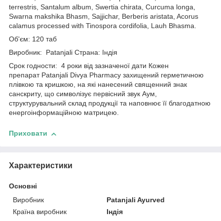
terrestris, Santalum album, Swertia chirata, Curcuma longa,
Swarna makshika Bhasm, Sajjichar, Berberis aristata, Acorus
calamus processed with Tinospora cordifolia, Lauh Bhasma.
Об'єм: 120 таб
Виробник: Patanjali Страна: Індія
Срок годности: 4 роки від зазначеної дати Кожен
препарат Patanjali Divya Pharmacy захищений герметичною
плівкою та кришкою, на які нанесений священний знак
санскриту, що символізує первісний звук Аум,
структурувальний склад продукції та наповнює її благодатною
енергоінформаційною матрицею.
Приховати
Характеристики
Основні
Виробник
Patanjali Ayurved
Країна виробник
Індія