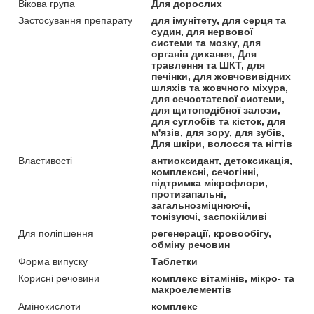
Вікова група
Для дорослих
Застосування препарату
для імунітету, для серця та
судин, для нервової
системи та мозку, для
органів дихання, Для
травлення та ШКТ, для
печінки, для жовчовивідних
шляхів та жовчного міхура,
для сечостатевої системи,
для щитоподібної залози,
для суглобів та кісток, для
м'язів, для зору, для зубів,
Для шкіри, волосся та нігтів
Властивості
антиоксидант, детоксикація,
комплексні, сечогінні,
підтримка мікрофлори,
протизапальні,
загальнозміцнюючі,
тонізуючі, заспокійливі
Для поліпшення
регенерації, кровообігу,
обміну речовин
Форма випуску
Таблетки
Корисні речовини
комплекс вітамінів, мікро- та
макроелементів
Амінокислоти
комплекс