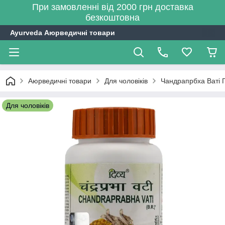
При замовленні від 2000 грн доставка
безкоштовна
Ayurveda Аюрведичні товари
Аюрведичні товари
Для чоловіків
Чандрапрбха Ваті П
Для чоловіків