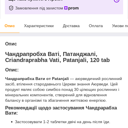
Замовлення під захистом
Опис
Характеристики
Доставка
Оплата
Умови п
Опис
Чандрапробха Ваті, Патанджалі,
Criandraprabha Vati, Patanjali, 120 tab
Опис:
Чандрапрабха Вати от Patanjali
— аюрведичний рослинний
засіб, втілення стародавнього Церкви знання Аюрведи. Цей
продукт являє собою симбіоз понад 30 цілющих рослинних і
мінеральних компонентів, створений для відновлення
балансу в організмі та збагачення життєвою енергією.
Рекомендації щодо застосування Чандрарабха
Вати:
Застосовувати 1-2 таблетки двічі на день після їди.