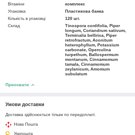
Вітаміни
комплекс
Упаковка
Пластикова банка
Кількість в упаковці
120 шт.
Склад
Tinospora cordifolia, Piper
longum, Coriandrum sativum,
Terminalia bellirica, Piper
retrofractum, Aconitum
heterophyllum, Potassium
carbonate, Operculina
turpethum, Ballospermum
montanum, Cinnamomum
tamala, Cinnamomum
zeylanicum, Amomum
subulatum
Приховати
Умови доставки
Доставка здійснюється тільки по передоплаті.
Нова Пошта
Укрпошта