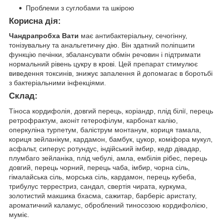
Проблеми з суглобами та шкірою
Корисна дія:
Чандрапробха Вати
має антибактеріальну, сечогінну,
тонізувальну та анальгетичну дію. Він здатний поліпшити
функцію печінки, збалансувати обмін речовин і підтримати
нормальний рівень цукру в крові. Цей препарат стимулює
виведення токсинів, знижує запалення й допомагає в боротьбі
з бактеріальними інфекціями.
Склад:
Тіноса кордифолія, довгий перець, коріандр, плід білії, перець
ретрофрактум, аконіт гетерофілум, карбонат калію,
оперкуліна турпетум, баліструм монтанум, кориця тамала,
кориця зейланікум, кардамон, бамбук, цукор, коміфора мукул,
асфальт, сиперус ротундус, індійський імбир, кедр дівадар,
плумбаго зейланіка, плід чебулі, амла, ембілія рібес, перець
довгий, перець чорний, перець чаба, імбир, чорна сіль,
гімалайська сіль, морська сіль, кардамон, перець кубеба,
трибулус террестриз, сандал, свертія чирата, куркума,
золотистий макшика бхасма, сажитар, барберіс аристату,
ароматичний каламус, оброблений тиносозою кордифолією,
муміє.