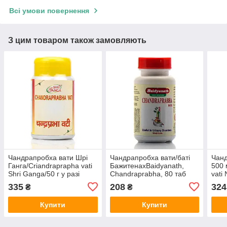
Всі умови повернення
З цим товаром також замовляють
Чандрапробха вати Шрі
Чандрапробха вати/баті
Чанд
Ганга/Criandraprapha vati
БажитенахBaidyanath,
500 
Shri Ganga/50 г у разі
Chandraprabha, 80 таб
vati
діабету, кисть, від набряків
сечогінний, зниження
335
208
324
₴
₴
і застоїв
кислотності, проносний
Купити
Купити