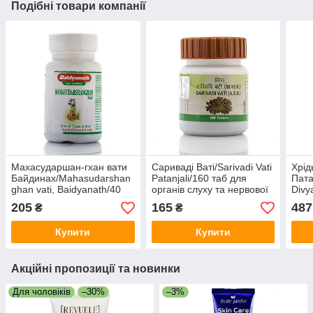
Подібні товари компанії
Махасударшан-гхан вати
Сариваді Ваті/Sarivadi Vati
Хрід
Байдинах/Mahasudarshan
Patanjali/160 таб для
Пата
ghan vati, Baidyanath/40
органів слуху та нервової
Divy
tab
системи
, 80 
205
165
487
₴
₴
Купити
Купити
Акційні пропозиції та новинки
Для чоловіків
–30%
–3%