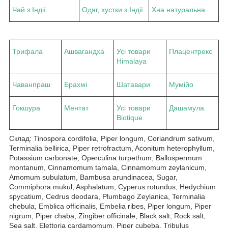
Чай з Індії
Одяг, хустки з Індії
Хна натуральна
Трифала
Ашвагандха
Усі товари
Плацентрекс
Himalaya
Чаванпраш
Брахмі
Шатавари
Мумійо
Гокшура
Ментат
Усі товари
Дашамула
Biotique
Склад: Tinospora cordifolia, Piper longum, Coriandrum sativum,
Terminalia bellirica, Piper retrofractum, Aconitum heterophyllum,
Potassium carbonate, Operculina turpethum, Ballospermum
montanum, Cinnamomum tamala, Cinnamomum zeylanicum,
Amomum subulatum, Bambusa arundinacea, Sugar,
Commiphora mukul, Asphalatum, Cyperus rotundus, Hedychium
spycatium, Cedrus deodara, Plumbago Zeylanica, Terminalia
chebula, Emblica officinalis, Embelia ribes, Piper longum, Piper
nigrum, Piper chaba, Zingiber officinale, Black salt, Rock salt,
Sea salt, Elettoria cardamomum, Piper cubeba, Tribulus