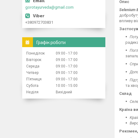
Опис
gorotayurveda@gmail.com
Selenium B
добробуту
впливу ві
+380972703831
Застосу
Пот
Графік роботи
радик
Погл
Понеділок
09:00
17:00
запаль
Вівторок
09:00
17:00
Спри
Середа
09:00
17:00
Допо
Четвер
09:00
17:00
Пʼятниця
09:00
17:00
Підт
та хво
Субота
10:00
15:00
Неділя
Вихідний
Склад
Сел
Країна в
Краї
Вир
Рекоменд