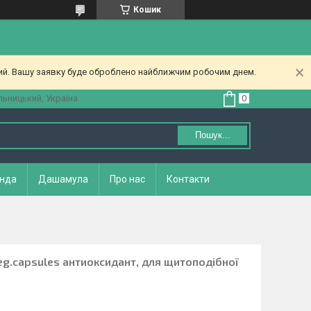
Кошик
ний. Вашу заявку буде оброблено найближчим робочим днем.
ьницький, Україна
Пошук...
нда
Дашамула
Про нас
Контакти
veg.capsules антиоксидант, для щитоподібної