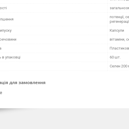
ості
загальноз
потенції, 
іпшення
регенераці
ипуску
Капсули
 речовини
вітаміни, 
а
Пластиков
ь в упаковці
60 шт.
Селен 200 
ація для замовлення
 ₴