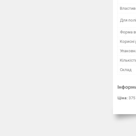
Властив
Для пол
Форма в
Корисні
Упаковк
Кількіст
Склад
Інформ
Ціна:
375