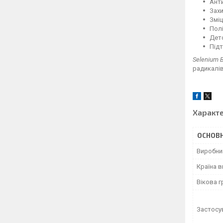
Ант
Захи
Зміц
Пол
Дето
Під
Selenium B
радикалів
Характ
ОСНОВН
Виробни
Країна 
Вікова г
Застосу