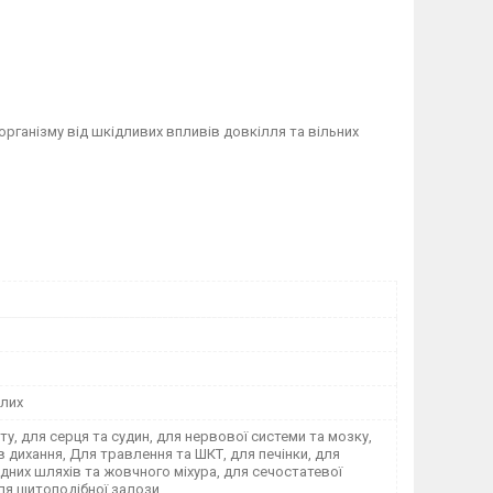
організму від шкідливих впливів довкілля та вільних
лих
ету, для серця та судин, для нервової системи та мозку,
в дихання, Для травлення та ШКТ, для печінки, для
них шляхів та жовчного міхура, для сечостатевої
ля щитоподібної залози