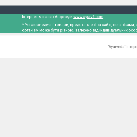
Інтернет магазин Аюрведи
www.ayurv1.com
* Усі аюрведичні товари, представлені на сайті, не є лікам
організм може бути різною, залежно від індивідуальних особ