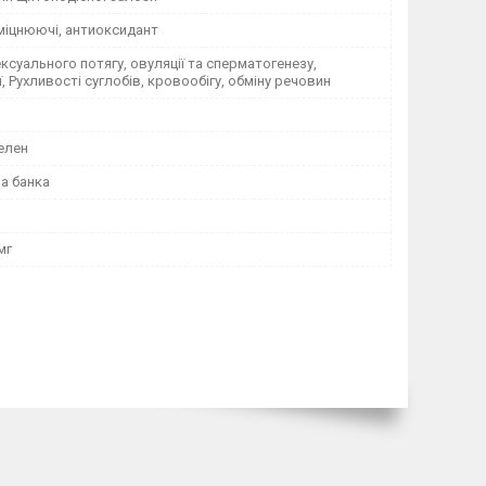
міцнюючі, антиоксидант
сексуального потягу, овуляції та сперматогенезу,
ї, Рухливості суглобів, кровообігу, обміну речовин
селен
а банка
мг