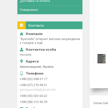
Доставка та оплата
Повернення
Контакти
"Ayurveda" Інтернет магазин аюрведични
х товарів з Індії
Наталія
Хмельницький, Україна
+380 (63) 698-37-17
+380 (97) 270-38-31
gorotayurveda@gmail.com
+380 (50) 023-60-22
+380 (98) 312-93-59
Селен Sel