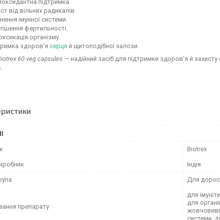
иоксидантна підтримка.
ст від вільних радикалів.
нення імунної системи.
іпшення фертильності.
ксикація організму.
тримка здоров'я
серця
й щитоподібної залози.
iotrex 60 veg capsules
— надійний засіб для підтримки здоров'я й захисту 
.
еристики
І
к
Biotrex
виробник
Індія
рупа
Для дорос
для імуніт
для органі
вання препарату
жовчовивід
системи, д