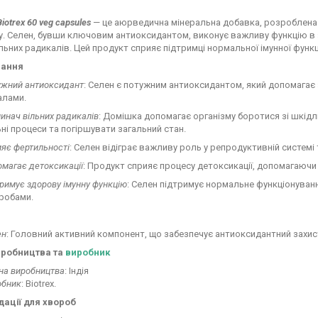
iotrex 60 veg capsules
— це аюрведична мінеральна добавка, розроблена 
. Селен, бувши ключовим антиоксидантом, виконує важливу функцію в за
льних радикалів. Цей продукт сприяє підтримці нормальної імунної функ
вання
ужний антиоксидант
: Селен є потужним антиоксидантом, який допомагає
алами.
инач вільних радикалів
: Домішка допомагає організму боротися зі шкід
ні процеси та погіршувати загальний стан.
яє фертильності
: Селен відіграє важливу роль у репродуктивній систем
магає детоксикації
: Продукт сприяє процесу детоксикації, допомагаючи 
римує здорову імунну функцію
: Селен підтримує нормальне функціонуванн
робами.
ен
: Головний активний компонент, що забезпечує антиоксидантний захист 
иробництва та
виробник
на виробництва
: Індія
обник
: Biotrex.
ації для хвороб