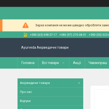
Зараз компанія не може швидко обробляти замов
+380 (63) 698-37-17
+380 (97) 270-38-31
+380 (50) 023-
Ayurveda Аюрведичні товари
Головна
Всі товари
Акції
Чаванпраш
Аюрведичні товари
Про нас
Відгуки