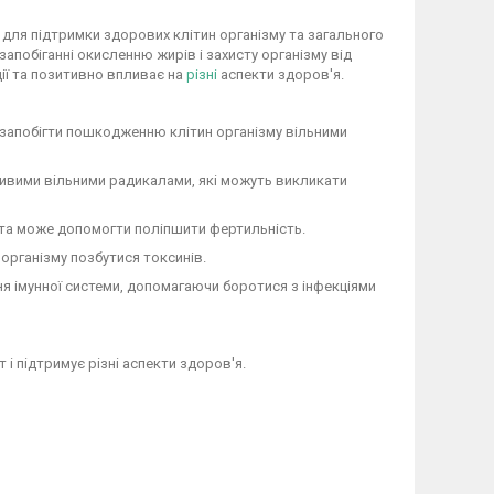
для підтримки здорових клітин організму та загального
побіганні окисленню жирів і захисту організму від
ції та позитивно впливає на
різні
аспекти здоров'я.
 запобігти пошкодженню клітин організму вільними
ливими вільними радикалами, які можуть викликати
і та може допомогти поліпшити фертильність.
організму позбутися токсинів.
я імунної системи, допомагаючи боротися з інфекціями
і підтримує різні аспекти здоров'я.