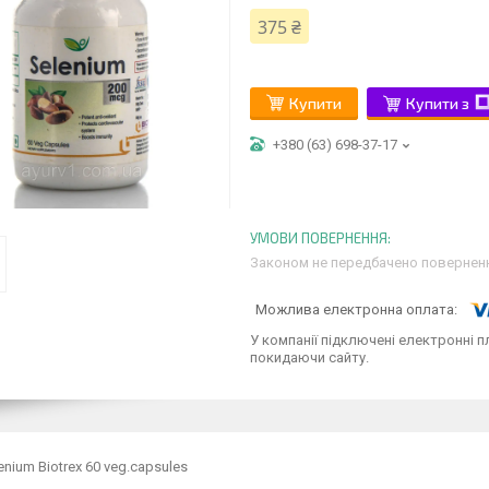
375 ₴
Купити
Купити з
+380 (63) 698-37-17
Законом не передбачено поверненн
У компанії підключені електронні п
покидаючи сайту.
enium Biotrex 60 veg.capsules