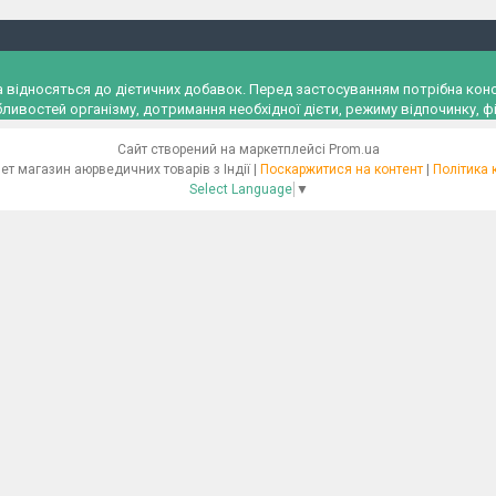
и, а відносяться до дієтичних добавок. Перед застосуванням потрібна к
ливостей організму, дотримання необхідної дієти, режиму відпочинку, фі
Сайт створений на маркетплейсі
Prom.ua
"Ayurveda" Інтернет магазин аюрведичних товарів з Індії |
Поскаржитися на контент
|
Політика 
Select Language
▼