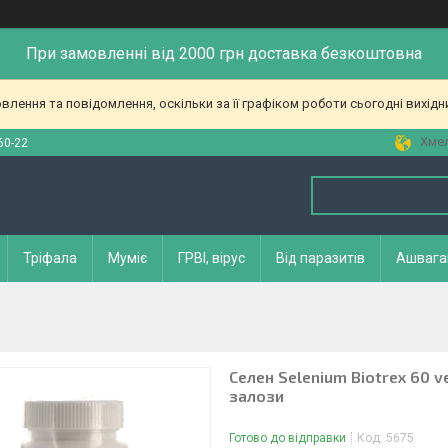
При замовленні від 2000 грн доставка безкоштовна
лення та повідомлення, оскільки за її графіком роботи сьогодні вихід
Хмел
60-22
Тріфала
Муміє
ГРВІ, вірус
Від паразитів
Ашвага
Селен Selenium Biotrex 60 
залози
Готово до відправки
Код:
5675