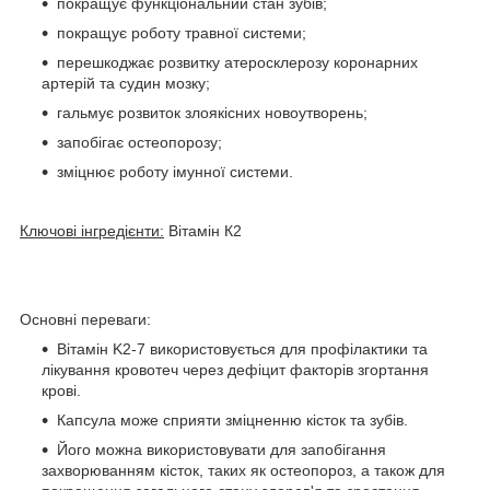
покращує функціональний стан зубів;
покращує роботу травної системи;
перешкоджає розвитку атеросклерозу коронарних
артерій та судин мозку;
гальмує розвиток злоякісних новоутворень;
запобігає остеопорозу;
зміцнює роботу імунної системи.
Ключові інгредієнти:
Вітамін К2
Основні переваги:
Вітамін K2-7 використовується для профілактики та
лікування кровотеч через дефіцит факторів згортання
крові.
Капсула може сприяти зміцненню кісток та зубів.
Його можна використовувати для запобігання
захворюванням кісток, таких як остеопороз, а також для