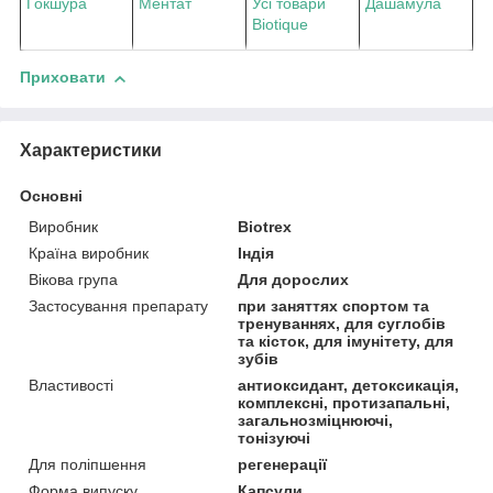
Гокшура
Ментат
Усі товари
Дашамула
Biotique
Приховати
Характеристики
Основні
Виробник
Biotrex
Країна виробник
Індія
Вікова група
Для дорослих
Застосування препарату
при заняттях спортом та
тренуваннях, для суглобів
та кісток, для імунітету, для
зубів
Властивості
антиоксидант, детоксикація,
комплексні, протизапальні,
загальнозміцнюючі,
тонізуючі
Для поліпшення
регенерації
Форма випуску
Капсули