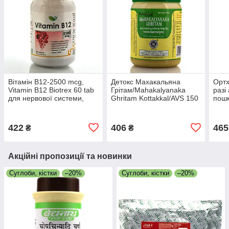
Вітамін B12-2500 mcg,
Детокс Махакальяна
Ортх
Vitamin B12 Biotrex 60 tab
Грітам/Mahakalyanaka
разі
для нервової системи,
Ghritam Kottakkal/AVS 150
пош
анемія, гемоглобін
г. у разі кашлю, анемії
осте
Divy
422
406
465
₴
₴
Акційні пропозиції та новинки
Суглоби, кістки
–20%
Суглоби, кістки
–20%