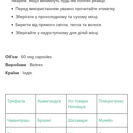
лікарем, якщо виникнуть будь-які побічні реакції.
Перед використанням уважно прочитайте етикетку.
Зберігати у прохолодному та сухому місці.
Берегти від прямого світла, тепла та вологи.
Зберігайте у недоступному для дітей місці.
Об'єм
: 60 veg.capsules
Виробник
: Biotrex
Країна
: Індія.
Трифала
Ашвагандха
Усі товари
Плацентрекс
Himalaya
Чаванпраш
Брахмі
Шатавари
Мумійо