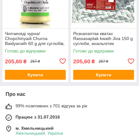
Чопчиняді чурна/
Рознапаптак кватах
Chopchinyadi Churna
Rassasaptak kwath Jiva 150 g
Baidyanath 60 g для суглобів,
суглоби, анальгетик
у разі артритів, артрозів
Готово до відправки
Готово до відправки
205,60
205,60
₴
₴
257 ₴
257 ₴
Купити
Купити
Про нас
99% позитивних з 701 відгука за рік
Працює з 31.07.2016
м. Хмельницький
Хмельницький, Україна