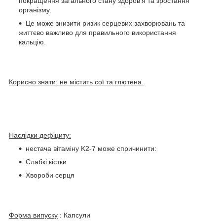
покращення загального стану здоров'я та зростання
організму.
Це може знизити ризик серцевих захворювань та
життєво важливо для правильного використання
кальцію.
Корисно знати: не містить сої та глютена.
Наслідки дефіциту:
нестача вітаміну K2-7 може спричинити:
Слабкі кістки
Хвороби серця
Форма випуску
: Капсули