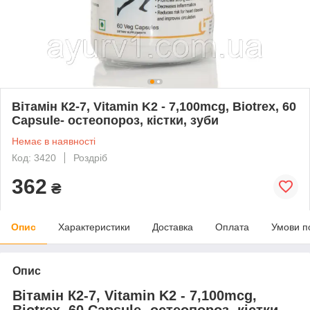
Вітамін К2-7, Vitamin K2 - 7,100mcg, Biotrex, 60
Capsule- остеопороз, кістки, зуби
Немає в наявності
Код: 3420
Роздріб
362
₴
Опис
Характеристики
Доставка
Оплата
Умови п
Опис
Вітамін К2-7, Vitamin K2 - 7,100mcg,
Biotrex, 60 Capsule- остеопороз, кістки,