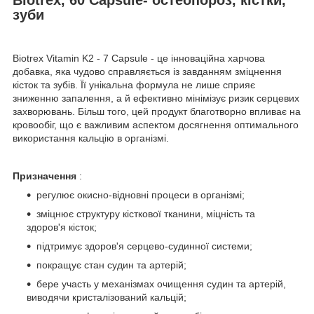
зуби
Biotrex Vitamin K2 - 7 Capsule - це інноваційна харчова
добавка, яка чудово справляється із завданням зміцнення
кісток та зубів. Її унікальна формула не лише сприяє
зниженню запалення, а й ефективно мінімізує ризик серцевих
захворювань. Більш того, цей продукт благотворно впливає на
кровообіг, що є важливим аспектом досягнення оптимального
використання кальцію в організмі.
Призначення
:
регулює окисно-відновні процеси в організмі;
зміцнює структуру кісткової тканини, міцність та
здоров'я кісток;
підтримує здоров'я серцево-судинної системи;
покращує стан судин та артерій;
бере участь у механізмах очищення судин та артерій,
виводячи кристалізований кальцій;