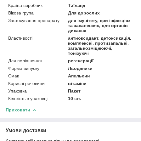
Країна виробник
Таїланд
Вікова група
Для дорослих
Застосування препарату
для імунітету, при інфекціях
та запаленнях, для органів
дихання
Властивості
антиоксидант, детоксикація,
комплексні, протизапальні,
загальнозміцнюючі,
тонізуючі
Для поліпшення
регенерації
Форма випуску
Льодяники
Смак
Апельсин
Корисні речовини
вітаміни
Упаковка
Пакет
Кількість в упаковці
10 шт.
Приховати
Умови доставки
Доставка здійснюється тільки по передоплаті.