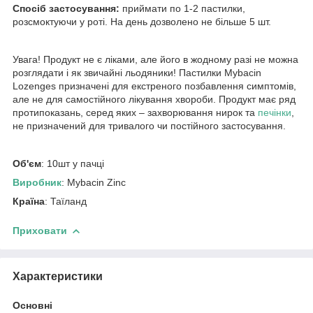
Спосіб застосування:
приймати по 1-2 пастилки,
розсмоктуючи у роті. На день дозволено не більше 5 шт.
Увага! Продукт не є ліками, але його в жодному разі не можна
розглядати і як звичайні льодяники! Пастилки Mybacin
Lozenges призначені для екстреного позбавлення симптомів,
але не для самостійного лікування хвороби. Продукт має ряд
протипоказань, серед яких – захворювання нирок та
печінки
,
не призначений для тривалого чи постійного застосування.
Об'єм
: 10шт у пачці
Виробник
: Mybacin Zinc
Країна
: Таїланд
Приховати
Характеристики
Основні