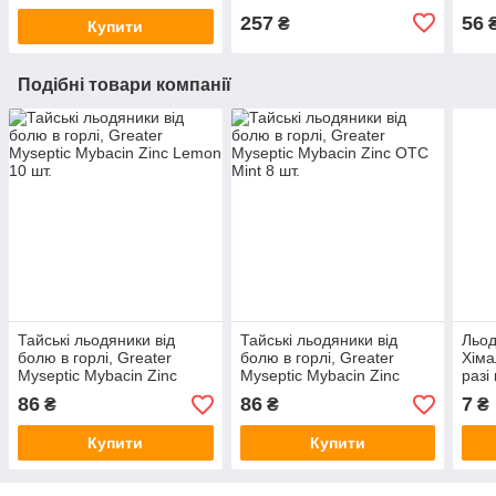
257
56
₴
Купити
Подібні товари компанії
Тайські льодяники від
Тайські льодяники від
Льо
болю в горлі, Greater
болю в горлі, Greater
Хіма
Myseptic Mybacin Zinc
Myseptic Mybacin Zinc
разі
Lemon 10 шт.
OTC Mint 8 шт.
пост
86
86
7
₴
₴
₴
лари
Купити
Купити