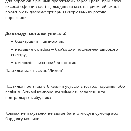
для боротьби з різними проблемами горла і рота. Крім своєї
високої ефективності, ці льодяники мають приємний смак і
полегшують дискомфорт при захворюваннях ротової
порожнини.
До складу пастилки увійшли:
бацитрацин – антибіотик;
неоміцин сульфат – бар'єр для поширення широкого
спектру;
амілокаїн – місцевий анестетик.
Пастилки мають смак "Лимон".
Пастилки протягом 5-8 хвилин усувають гостре, першіння або
печіння. Активні компоненти знімають запалення та
нейтралізують збудника.
Компактне пакування не займе багато місця в сумочці або
бардачку машини.