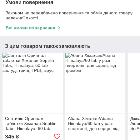
Умови повернення
Законом не передбачено повернення та обмін даного товару
належної якості
Всі умови повернення
З цим товаром також замовляють
Септилін Оригінал
Абана Хімалая/Abana
Джва
таблетки Хімалая Septilin
Himalaya/60 tab у разі
Аюрв
Tabs, Himalaya, 60 tab
гіпертонії, для серця, від
Sri 
застуді, грипі, ГРВІ, вірусі
тромбів
темп
345
₴