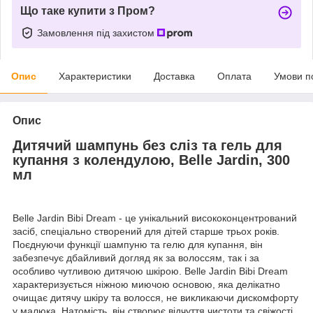
Що таке купити з Пром?
Замовлення під захистом
Опис
Характеристики
Доставка
Оплата
Умови п
Опис
Дитячий шампунь без сліз та гель для
купання з колендулою, Belle Jardin, 300
мл
Belle Jardin Bibi Dream - це унікальний висококонцентрований
засіб, спеціально створений для дітей старше трьох років.
Поєднуючи функції шампуню та гелю для купання, він
забезпечує дбайливий догляд як за волоссям, так і за
особливо чутливою дитячою шкірою. Belle Jardin Bibi Dream
характеризується ніжною миючою основою, яка делікатно
очищає дитячу шкіру та волосся, не викликаючи дискомфорту
у малюка. Натомість, він створює відчуття чистоти та свіжості.