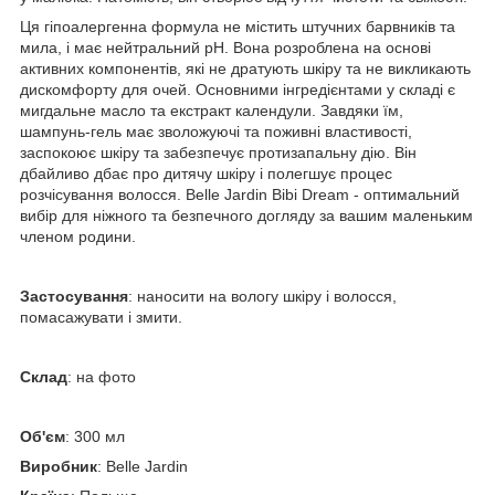
Ця гіпоалергенна формула не містить штучних барвників та
мила, і має нейтральний pH. Вона розроблена на основі
активних компонентів, які не дратують шкіру та не викликають
дискомфорту для очей. Основними інгредієнтами у складі є
мигдальне масло та екстракт календули. Завдяки їм,
шампунь-гель має зволожуючі та поживні властивості,
заспокоює шкіру та забезпечує протизапальну дію. Він
дбайливо дбає про дитячу шкіру і полегшує процес
розчісування волосся. Belle Jardin Bibi Dream - оптимальний
вибір для ніжного та безпечного догляду за вашим маленьким
членом родини.
Застосування
: наносити на вологу шкіру і волосся,
помасажувати і змити.
Склад
: на фото
Об'єм
: 300 мл
Виробник
: Belle Jardin