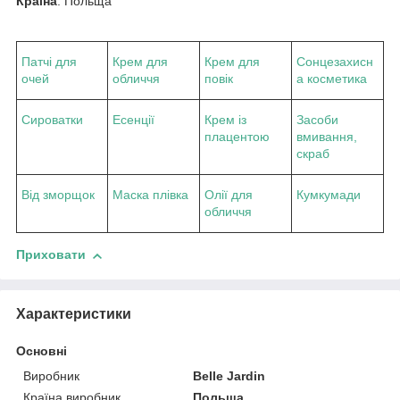
Країна
: Польща
Патчі для
Крем для
Крем для
Сонцезахисн
очей
обличчя
повік
а косметика
Сироватки
Есенції
Крем із
Засоби
плацентою
вмивання,
скраб
Від зморщок
Маска плівка
Олії для
Кумкумади
обличчя
Приховати
Характеристики
Основні
Виробник
Belle Jardin
Країна виробник
Польща