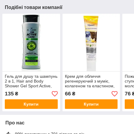
Подібні товари компанії
Гель для душу та шампунь
Крем для обличчя
Пожи
2 в 1, Hair and Body
регенеруючий з муміє,
ступ
Shower Gel Sport Active,
колагеном та еластином,
моло
Belle Jardin, 400 ml
Belle Jardin, 125 мл
оліє
135
66
76
₴
₴
Купити
Купити
Про нас