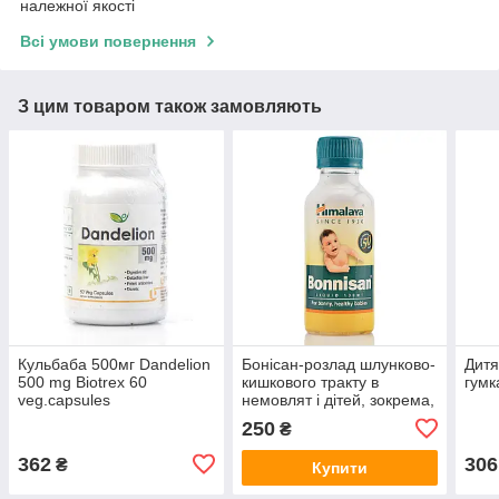
належної якості
Всі умови повернення
З цим товаром також замовляють
Кульбаба 500мг Dandelion
Бонісан-розлад шлунково-
Дитя
500 mg Biotrex 60
кишкового тракту в
гумк
veg.capsules
немовлят і дітей, зокрема,
антиоксидант,
дитячі коліки/Bonnisan,
250
₴
детоксифікує печінку,
Himalaya/100 ml
допомагає травленню
362
306
₴
Купити