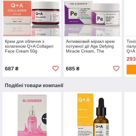
Крем для обличчя з
Антивіковий міракл крем
Тоні
колагеном Q+A Collagen
потужної дії Age Defying
гіал
Face Cream 50g
Miracle Cream, The
Q+A 
Elements, 50g
Toni
293
687
685
₴
₴
Подібні товари компанії