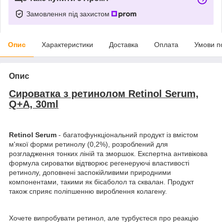
Замовлення під захистом
Опис
Характеристики
Доставка
Оплата
Умови п
Опис
Сироватка з ретинолом Retinol Serum,
Q+A, 30ml
Retinol Serum
- багатофункціональний продукт із вмістом
м'якої форми ретинолу (0,2%), розроблений для
розгладження тонких ліній та зморшок. Експертна антивікова
формула сироватки відтворює регенеруючі властивості
ретинолу, доповнені заспокійливими природними
компонентами, такими як бісаболол та сквалан. Продукт
також сприяє поліпшенню вироблення колагену.
Хочете випробувати ретинол, але турбуєтеся про реакцію