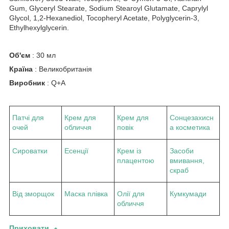
Gum, Glyceryl Stearate, Sodium Stearoyl Glutamate, Caprylyl
Glycol, 1,2-Hexanediol, Tocopheryl Acetate, Polyglycerin-3,
Ethylhexylglycerin.
Об'єм
: 30 мл
Країна
: Великобританія
Виробник
: Q+A
Патчі для
Крем для
Крем для
Сонцезахисн
очей
обличчя
повік
а косметика
Сироватки
Есенції
Крем із
Засоби
плацентою
вмивання,
скраб
Від зморщок
Маска плівка
Олії для
Кумкумади
обличчя
Приховати