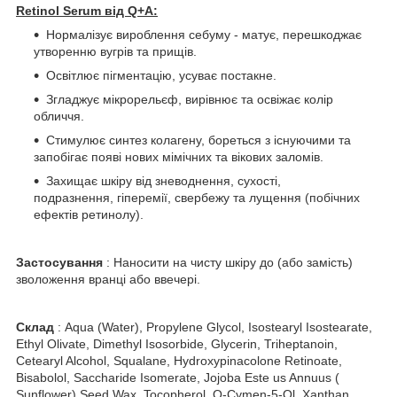
Retinol Serum від Q+A:
Нормалізує вироблення себуму - матує, перешкоджає
утворенню вугрів та прищів.
Освітлює пігментацію, усуває постакне.
Згладжує мікрорельєф, вирівнює та освіжає колір
обличчя.
Стимулює синтез колагену, бореться з існуючими та
запобігає появі нових мімічних та вікових заломів.
Захищає шкіру від зневоднення, сухості,
подразнення, гіперемії, свербежу та лущення (побічних
ефектів ретинолу).
Застосування
: Наносити на чисту шкіру до (або замість)
зволоження вранці або ввечері.
Склад
: Aqua (Water), Propylene Glycol, Isostearyl Isostearate,
Ethyl Olivate, Dimethyl Isosorbide, Glycerin, Triheptanoin,
Cetearyl Alcohol, Squalane, Hydroxypinacolone Retinoate,
Bisabolol, Saccharide Isomerate, Jojoba Este us Annuus (
Sunflower) Seed Wax, Tocopherol, O-Cymen-5-Ol, Xanthan