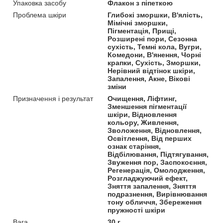
Упаковка засобу
Флакон з піпеткою
Проблема шкіри
Глибокі зморшки, В'ялість,
Мімічні зморшки,
Пігментація, Прищі,
Розширені пори, Сезонна
сухість, Темні кола, Вугри,
Комедони, В'янення, Чорні
крапки, Сухість, Зморшки,
Нерівний відтінок шкіри,
Запалення, Акне, Вікові
зміни
Призначення і результат
Очищення, Ліфтинг,
Зменшення пігментації
шкіри, Відновлення
кольору, Живлення,
Зволоження, Відновлення,
Освітлення, Від перших
ознак старіння,
Відбілювання, Підтягування,
Звуження пор, Заспокоєння,
Регенерація, Омолодження,
Розгладжуючий ефект,
Зняття запалення, Зняття
подразнення, Вирівнювання
тону обличчя, Збереження
пружності шкіри
Вага
30 г