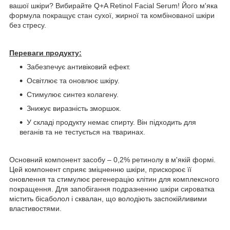
вашої шкіри? Вибирайте Q+A Retinol Facial Serum! Його м'яка
формула покращує стан сухої, жирної та комбінованої шкіри
без стресу.
Переваги продукту:
Забезпечує антивіковий ефект.
Освітлює та оновлює шкіру.
Стимулює синтез колагену.
Знижує виразність зморшок.
У складі продукту немає спирту. Він підходить для
веганів та не тестується на тваринах.
Основний компонент засобу – 0,2% ретинолу в м'якій формі.
Цей компонент сприяє зміцненню шкіри, прискорює її
оновлення та стимулює регенерацію клітин для комплексного
покращення. Для запобігання подразненню шкіри сироватка
містить бісаболол і сквалан, що володіють заспокійливими
властивостями.