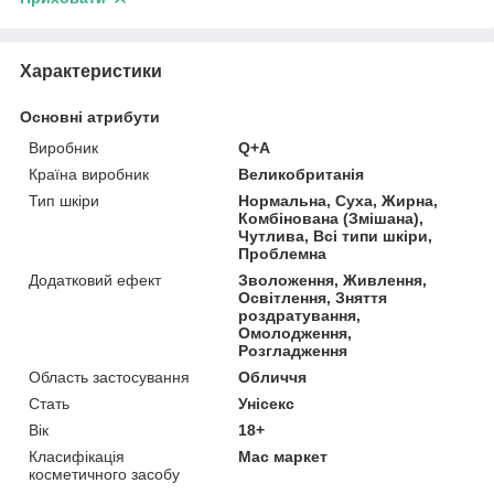
Характеристики
Основні атрибути
Виробник
Q+A
Країна виробник
Великобританія
Тип шкіри
Нормальна, Суха, Жирна,
Комбінована (Змішана),
Чутлива, Всі типи шкіри,
Проблемна
Додатковий ефект
Зволоження, Живлення,
Освітлення, Зняття
роздратування,
Омолодження,
Розгладження
Область застосування
Обличчя
Стать
Унісекс
Вік
18+
Класифікація
Мас маркет
косметичного засобу