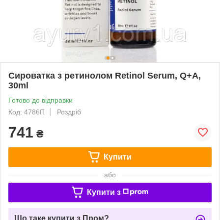
Сироватка з ретинолом Retinol Serum, Q+A,
30ml
Готово до відправки
Код: 4786П
Роздріб
741
₴
Купити
або
Купити з
Що таке купити з Пром?