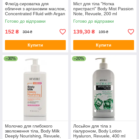
Флюїд-сироватка для
Міст для тіла "Нотка
обличчя з аргановим маслом,
пристрасті" Body Mist Passion
Concentrated Flluid with Argan
Note, Revuele, 200 ml
Oil, Revuele, 7*2 ml
Готово до відправки
Готово до відправки
152
139,30
₴
₴
304 ₴
199 ₴
Купити
Купити
–30%
–20%
Молочко для глибокого
Лосьйон для тіла з
зволоження тіла, Body Milk
гіалуроном, Body Lotion
Deeply Nourishing, Revuele,
Hyaluron, Revuele, 400 ml