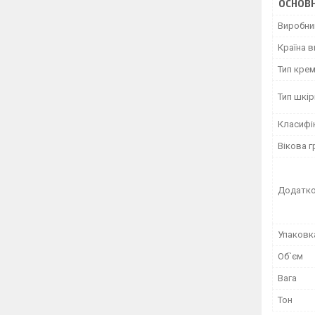
ОСНОВН
Виробни
Країна 
Тип кре
Тип шкір
Класифі
Вікова г
Додатко
Упаковк
Об`єм
Вага
Тон