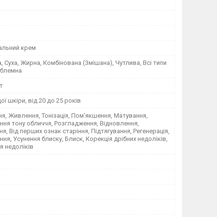
нальний крем
 Суха, Жирна, Комбінована (Змішана), Чутлива, Всі типи
облемна
т
ї шкіри, від 20 до 25 років
, Живлення, Тонізація, Пом'якшення, Матування,
ня тону обличчя, Розгладження, Відновлення,
я, Від перших ознак старіння, Підтягування, Регенерація,
я, Усунення блиску, Блиск, Корекція дрібних недоліків,
я недоліків