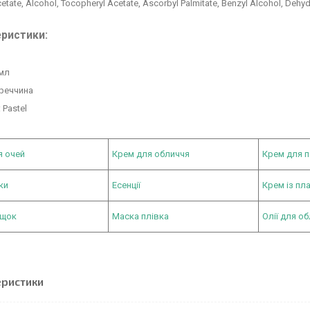
tate, Alcohol, Tocopheryl Acetate, Ascorbyl Palmitate, Benzyl Alcohol, Dehydro
ристики:
 мл
уреччина
: Pastel
я очей
Крем для обличчя
Крем для п
ки
Есенції
Крем із пл
рщок
Маска плівка
Олії для о
еристики