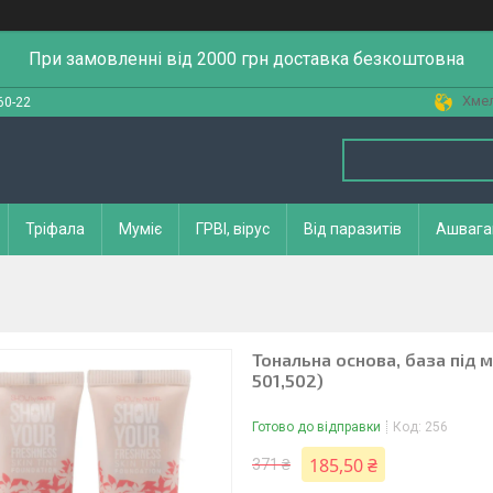
При замовленні від 2000 грн доставка безкоштовна
Хмел
60-22
Тріфала
Муміє
ГРВІ, вірус
Від паразитів
Ашвага
Тональна основа, база під ма
501,502)
Готово до відправки
Код:
256
185,50 ₴
371 ₴