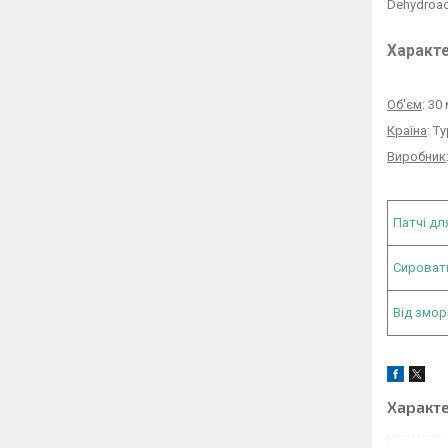
Dehydroace
Характе
Об'єм
: 30
Країна
: Т
Виробник
Патчі дл
Сироват
Від змо
Характ