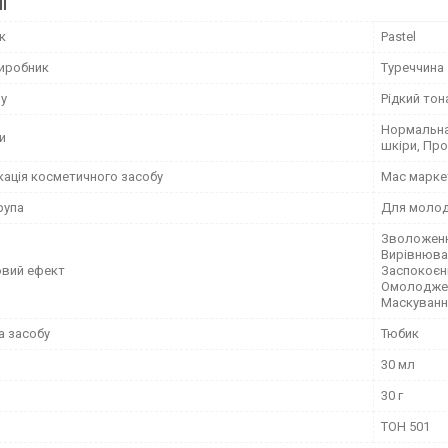
І
к
Pastel
виробник
Туреччина
му
Рідкий то
Нормальна,
и
шкіри, Пр
кація косметичного засобу
Мас марке
рупа
Для молодо
Зволоження
Вирівнюван
вий ефект
Заспокоєнн
Омолодженн
Маскуванн
а засобу
Тюбик
30 мл
30 г
ТОН 501