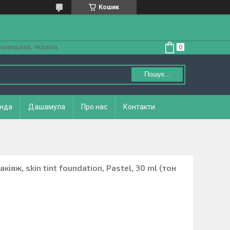
Кошик
ьницький, Україна
Пошук...
нда
Дашамула
Про нас
Контакти
кіяж, skin tint foundation, Pastel, 30 ml (тон