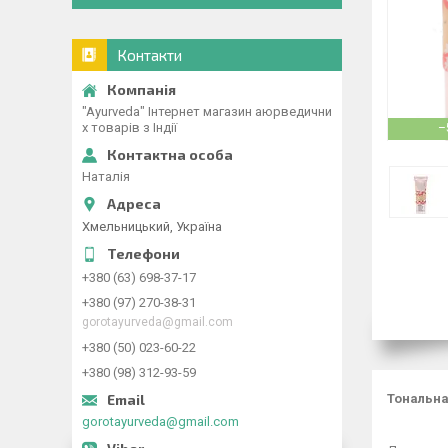
Контакти
"Ayurveda" Інтернет магазин аюрведични
х товарів з Індії
–
Наталія
Хмельницький, Україна
+380 (63) 698-37-17
+380 (97) 270-38-31
gorotayurveda@gmail.com
+380 (50) 023-60-22
+380 (98) 312-93-59
Тональна 
gorotayurveda@gmail.com