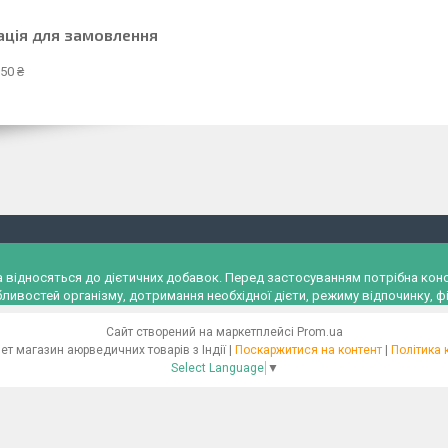
ація для замовлення
50 ₴
и, а відносяться до дієтичних добавок. Перед застосуванням потрібна к
ливостей організму, дотримання необхідної дієти, режиму відпочинку, фі
Сайт створений на маркетплейсі
Prom.ua
"Ayurveda" Інтернет магазин аюрведичних товарів з Індії |
Поскаржитися на контент
|
Політика 
Select Language
▼