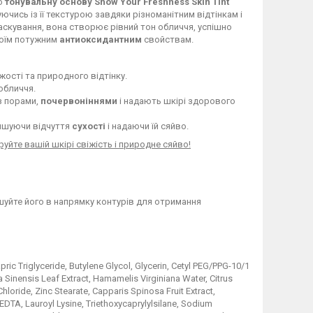
о
тонувальну основу Show Your Freshness Skin Tint
ючись із її текстурою завдяки різноманітним відтінкам і
аскування, вона створює рівний тон обличчя, успішно
воїм потужним
антиоксидантним
свойствам.
іжості та природного відтінку.
обличчя.
з порами,
почервоніннями
і надають шкірі здорового
ншуючи відчуття
сухості
і надаючи їй сяйво.
руйте вашій шкірі свіжість і природне сяйво!
ушуйте його в напрямку контурів для отримання
ic Triglyceride, Butylene Glycol, Glycerin, Cetyl PEG/PPG-10/1
a Sinensis Leaf Extract, Hamamelis Virginiana Water, Citrus
ride, Zinc Stearate, Capparis Spinosa Fruit Extract,
DTA, Lauroyl Lysine, Triethoxycaprylylsilane, Sodium