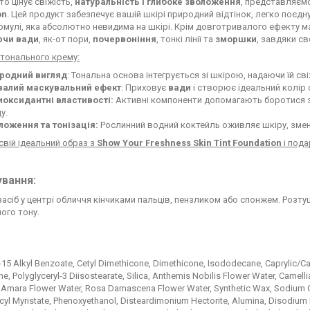
то цінує свіжість,
натуральність і глибоке зволоження
, представляєм
on
. Цей продукт забезпечує вашій шкірі природний відтінок, легко поєдну
рмулі, яка абсолютно невидима на шкірі. Крім довготривалого ефекту м
ючи вади
, як-от пори,
почервоніння
, тонкі лінії та
зморшки
, завдяки с
тонального крему:
родний вигляд
: Тональна основа інтегрується зі шкірою, надаючи їй св
валий маскувальний ефект
: Приховує
вади
і створює ідеальний колір 
иоксидантні властивості:
Активні компоненти допомагають боротися 
у.
ложення та тонізація:
Рослинний водний коктейль оживляє шкіру, зме
свій ідеальний образ з
Show Your Freshness Skin Tint Foundation
і пода
вання:
засіб у центрі обличчя кінчиками пальців, пензликом або спонжем. Розт
ого тону.
15 Alkyl Benzoate, Cetyl Dimethicone, Dimethicone, Isododecane, Caprylic/Capr
e, Polyglyceryl-3 Diisostearate, Silica, Anthemis Nobilis Flower Water, Camelli
Amara Flower Water, Rosa Damascena Flower Water, Synthetic Wax, Sodium Chlo
yl Myristate, Phenoxyethanol, Disteardimonium Hectorite, Alumina, Disodium E