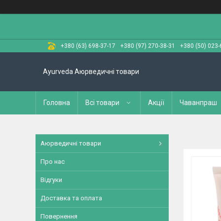
+380 (63) 698-37-17
+380 (97) 270-38-31
+380 (50) 023-
Ayurveda Аюрведичні товари
Головна
Всі товари
Акції
Чаванпраш
Аюрведичні товари
Про нас
Відгуки
Доставка та оплата
Повернення