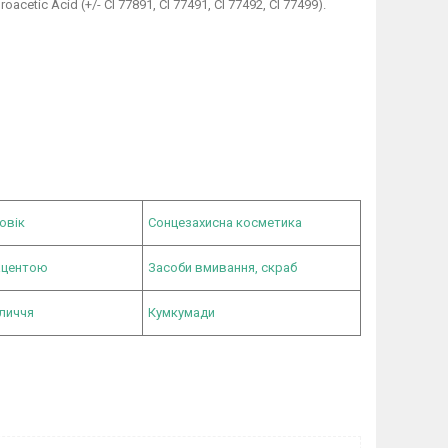
acetic Acid (+/- CI 77891, CI 77491, CI 77492, CI 77499).
овік
Сонцезахисна косметика
ацентою
Засоби вмивання, скраб
бличчя
Кумкумади