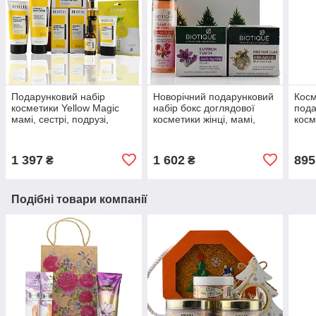
Подарунковий набір
Новорічний подарунковий
Кос
косметики Yellow Magic
набір бокс доглядової
пода
мамі, сестрі, подрузі,
косметики жінці, мамі,
косм
натуральна косметика
сестрі, подругі
бокс
жінц
1 397
1 602
895
₴
₴
Подібні товари компанії