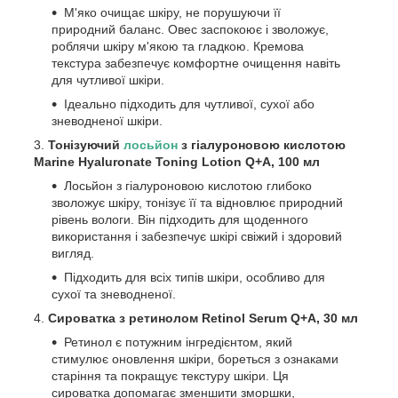
М'яко очищає шкіру, не порушуючи її
природний баланс. Овес заспокоює і зволожує,
роблячи шкіру м'якою та гладкою. Кремова
текстура забезпечує комфортне очищення навіть
для чутливої шкіри.
Ідеально підходить для чутливої, сухої або
зневодненої шкіри.
Тонізуючий
лосьйон
з гіалуроновою кислотою
Marine Hyaluronate Toning Lotion Q+A, 100 мл
Лосьйон з гіалуроновою кислотою глибоко
зволожує шкіру, тонізує її та відновлює природний
рівень вологи. Він підходить для щоденного
використання і забезпечує шкірі свіжий і здоровий
вигляд.
Підходить для всіх типів шкіри, особливо для
сухої та зневодненої.
Сироватка з ретинолом Retinol Serum Q+A, 30 мл
Ретинол є потужним інгредієнтом, який
стимулює оновлення шкіри, бореться з ознаками
старіння та покращує текстуру шкіри. Ця
сироватка допомагає зменшити зморшки,