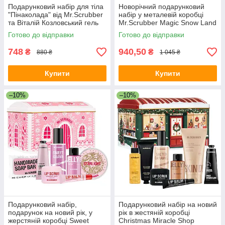
Подарунковий набір для тіла
Новорічний подарунковий
"Пінаколада" від Mr.Scrubber
набір у металевій коробці
та Віталій Козловський гель
Mr.Scrubber Magic Snow Land
для душу+лосьйон+піна для
Christmas Gift з 5-ти позицій
Готово до відправки
Готово до відправки
ванни
748
940,50
₴
₴
880 ₴
1 045 ₴
Купити
Купити
–10%
–10%
Подарунковий набір,
Подарунковий набір на новий
подарунок на новий рік, у
рік в жестяній коробці
жерстяній коробці Sweet
Christmas Miracle Shop