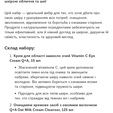
шкірою обличчя та шиї
Цей набір — ідеальний вибір для тих, хто хоче дбати про
свою шкіру з урахуванням всіх потреб: очищення,
зволоження, відновлення та боротьба з ознаками старіння.
Продукти з натуральними інгредієнтами забезпечують не
тільки ефективний, але й ніжний догляд за шкірою, даруючи їй
свіжість, еластичність та здоровий вигляд.
Склад набору:
Крем для області навколо очей Vitamin C Eye
Cream Q+A, 15 мл
Збагачений вітаміном C, цей крем допомагає
освітлити темні кола під очима та зменшити
набряки, зберігаючи шкіру навколо очей свіжою і
молодою. Він активно бореться з ознаками втоми
та старіння, підвищуючи пружність шкіри.
Підходить для всіх типів шкіри, особливо для
тих, хто страждає від темних кіл і набряків.
Очищаюче кремове засіб з овсяним молочком
Q+A Oat Milk Cream Cleanser, 125 мл