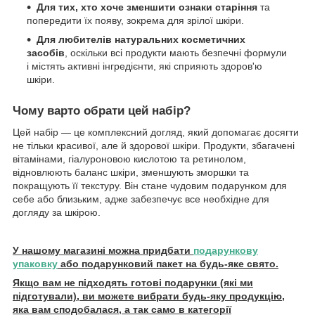
Для тих, хто хоче зменшити ознаки старіння
та
попередити їх появу, зокрема для зрілої шкіри.
Для любителів натуральних косметичних
засобів
, оскільки всі продукти мають безпечні формули
і містять активні інгредієнти, які сприяють здоров'ю
шкіри.
Чому варто обрати цей набір?
Цей набір — це комплексний догляд, який допомагає досягти
не тільки красивої, але й здорової шкіри. Продукти, збагачені
вітамінами, гіалуроновою кислотою та ретинолом,
відновлюють баланс шкіри, зменшують зморшки та
покращують її текстуру. Він стане чудовим подарунком для
себе або близьким, адже забезпечує все необхідне для
догляду за шкірою.
У нашому магазині можна придбати
подарункову
упаковку
або подарунковий пакет на будь-яке свято.
Якщо вам не підходять готові подарунки (які ми
підготували), ви можете вибрати будь-яку продукцію,
яка вам сподобалася, а так само в категорії