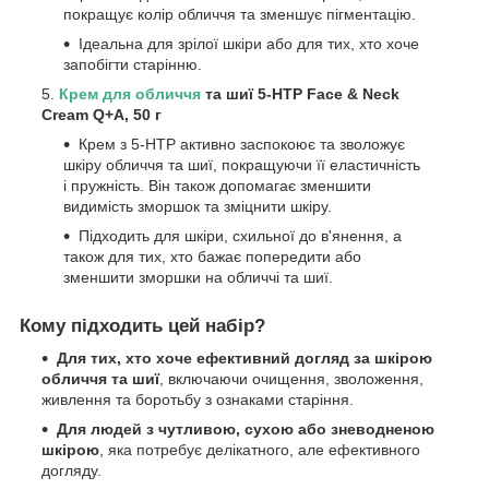
покращує колір обличчя та зменшує пігментацію.
Ідеальна для зрілої шкіри або для тих, хто хоче
запобігти старінню.
Крем для обличчя
та шиї 5-HTP Face & Neck
Cream Q+A, 50 г
Крем з 5-HTP активно заспокоює та зволожує
шкіру обличчя та шиї, покращуючи її еластичність
і пружність. Він також допомагає зменшити
видимість зморшок та зміцнити шкіру.
Підходить для шкіри, схильної до в'янення, а
також для тих, хто бажає попередити або
зменшити зморшки на обличчі та шиї.
Кому підходить цей набір?
Для тих, хто хоче ефективний догляд за шкірою
обличчя та шиї
, включаючи очищення, зволоження,
живлення та боротьбу з ознаками старіння.
Для людей з чутливою, сухою або зневодненою
шкірою
, яка потребує делікатного, але ефективного
догляду.