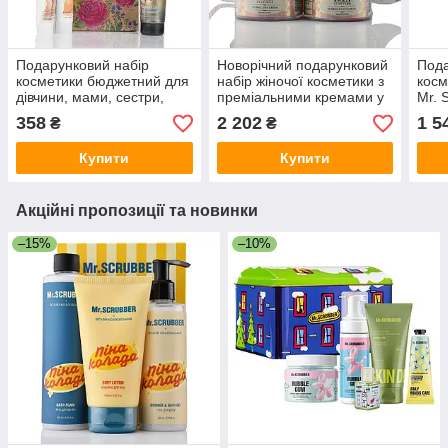
Подарунковий набір
Новорічний подарунковий
Пода
косметики бюджетний для
набір жіночої косметики з
косм
дівчини, мами, сестри,
преміальними кремами у
Mr. 
подруги.
наборі 3 креми для мами,
– по
358
2 202
1 5
₴
₴
жінки, дружини
війс
брат
Купити
Купити
Акційні пропозиції та новинки
–15%
–10%