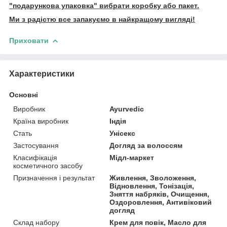
"подарункова упаковка" вибрати коробку або пакет.
Ми з радістю все запакуємо в найкращому вигляді!
Приховати
Характеристики
Основні
Виробник
Ayurvedic
Країна виробник
Індія
Стать
Унісекс
Застосування
Догляд за волоссям
Класифікація
Мідл-маркет
косметичного засобу
Призначення і результат
Живлення, Зволоження,
Відновлення, Тонізація,
Зняття набряків, Очищення,
Оздоровлення, Антивіковий
догляд
Склад набору
Крем для повік, Масло для