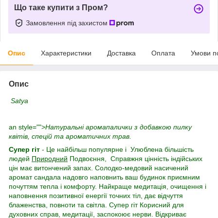
Що таке купити з Пром?
Замовлення під захистом
Опис
Характеристики
Доставка
Оплата
Умови п
Опис
Satya
an style="">
Натуральні аромапалички з добавкою пилку
квітів, спецій та ароматичних трав.
Супер гіт
- Це найбільш популярне і Улюблена більшість
людей
Природний
Подвоєння, Справжня цінність індійських
цін має витончений запах. Солодко-медовий насичений
аромат сандала надовго наповнить ваш будинок приємним
почуттям тепла і комфорту. Найкраще медитація, очищення і
наповнення позитивної енергії точних тіл, дає відчуття
блаженства, повноти та світла. Супер гіт Корисний для
духовних справ, медитації, заспокоює нерви. Відкриває