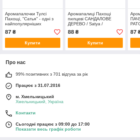
Аромапалочки Тулсі
Аромапалиці Пахощі
Аром
Пахощі, "Сатья" - одні з
пилцеві САНДАЛОВЕ
ПАЧУ
найпопулярніших
ДЕРЕВО / Satya /
PATC
пахощів, що випускаються
SANDALWOOD 15 г
87
88
87
₴
₴
під відомою маркою "Sa
Купити
Купити
Про нас
99% позитивних з 701 відгука за рік
Працює з 31.07.2016
м. Хмельницький
Хмельницький, Україна
Контакти
Сьогодні працює з 09:00 до 17:00
Показати весь графік роботи