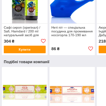
Сафі сироп (оригінал) /
Неті піт — спеціальна
Аюр
Safi, Hamdard / 200 ml
посудина для промивання
Інді
натуральний засіб для
носогорла 170-190 мл
Дабу
очищення крові при
г
304
218
₴
висипаннях
86
₴
Купити
Подібні товари компанії