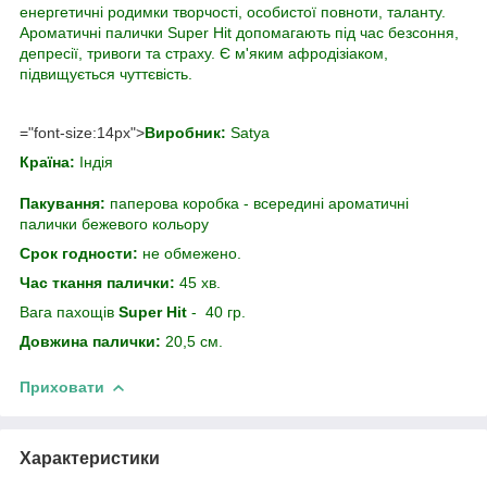
енергетичні родимки творчості, особистої повноти, таланту.
Ароматичні палички Super Hit допомагають під час безсоння,
депресії, тривоги та страху. Є м'яким афродізіаком,
підвищується чуттєвість.
="font-size:14px">
Виробник:
Satya
Країна:
Індія
Пакування:
паперова коробка - всередині ароматичні
палички бежевого кольору
Срок годности:
не обмежено.
Час ткання палички:
45 хв.
Вага пахощів
Super Hit
- 40 гр.
Довжина палички:
20,5 см.
Приховати
Характеристики