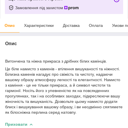
Замовлення під захистом
Опис
Характеристики
Доставка
Оплата
Умови п
Опис
Витончена та ніжна прикраса з дрібних білих камінців.
Це біле намисто з каменів - втілення вишуканості та ніжності.
Білизна каменів нагадує про свіжість та чистоту, надаючи
вашому образу атмосферу легкості та елегантності. Намисто
з каміння - це не тільки прикраса, а й символ чистоти та
гармонії. Носіть його з упевненістю як на повсякденних
прогулянках, так і на особливих заходах, підкреслюючи вашу
жіночність та вишуканість. Дозвольте цьому намисто додати
блиск і вишукування вашому образу, і ви неодмінно сяятимете
як білосніжна перлина серед натовпу.
Приховати