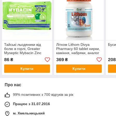
Тайські льодяники від
Літхом Lithom Divya
Буси
болю в горлі, Greater
Pharmacy 60 tablet нирки,
Myseptic Mybacin Zinc
каміння, набряки, аналог
Lemon 10 шт.
цистону
86
369
208
₴
₴
Купити
Купити
Про нас
99% позитивних з 700 відгуків за рік
Працює з 31.07.2016
м. Хмельницький