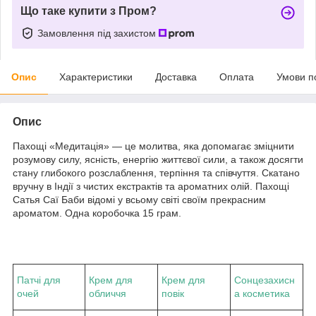
Що таке купити з Пром?
Замовлення під захистом
Опис
Характеристики
Доставка
Оплата
Умови п
Опис
Пахощі «Медитація» — це молитва, яка допомагає зміцнити
розумову силу, ясність, енергію життєвої сили, а також досягти
стану глибокого розслаблення, терпіння та співчуття. Скатано
вручну в Індії з чистих екстрактів та ароматних олій. Пахощі
Сатья Саї Баби відомі у всьому світі своїм прекрасним
ароматом. Одна коробочка 15 грам.
Патчі для
Крем для
Крем для
Сонцезахисн
очей
обличчя
повік
а косметика