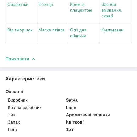
Сироватки
Есенції
Крем із
Засоби
плацентою
вмивання,
скраб
Від зморщок
Маска плівка
Олії для
Кумкумади
обличчя
Приховати
Характеристики
Основні
Виробник
Satya
Країна виробник
Індія
Тип
Ароматичні палички
Запах
Квіткові
Вага
15 г