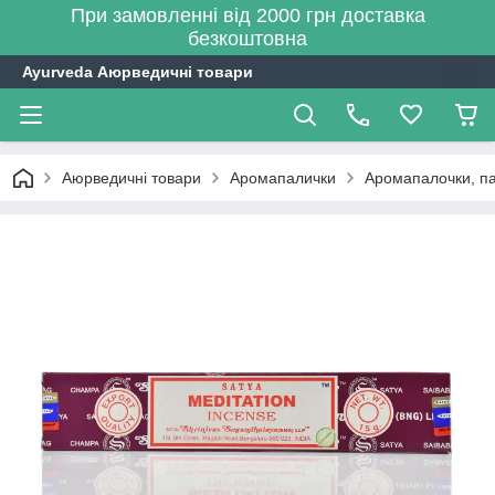
При замовленні від 2000 грн доставка
безкоштовна
Ayurveda Аюрведичні товари
Аюрведичні товари
Аромапалички
Аромапалочки, пах