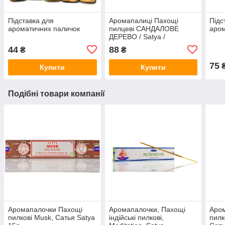
Підставка для
Аромапалиці Пахощі
Підс
ароматичних паличок
пилцеві САНДАЛОВЕ
аро
ДЕРЕВО / Satya /
SANDALWOOD 15 г
44
88
₴
₴
75
Купити
Купити
Подібні товари компанії
Аромапалочки Пахощі
Аромапалочки, Пахощі
Аро
пилкові Musk, Сатья Satya
індійські пилкові,
пилк