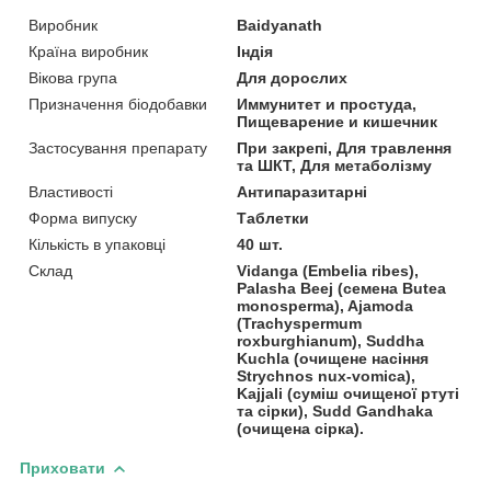
Виробник
Baidyanath
Країна виробник
Індія
Вікова група
Для дорослих
Призначення біодобавки
Иммунитет и простуда,
Пищеварение и кишечник
Застосування препарату
При закрепі, Для травлення
та ШКТ, Для метаболізму
Властивості
Антипаразитарні
Форма випуску
Таблетки
Кількість в упаковці
40 шт.
Склад
Vidanga (Embelia ribes),
Palasha Beej (семена Butea
monosperma), Ajamoda
(Trachyspermum
roxburghianum), Suddha
Kuchla (очищене насіння
Strychnos nux-vomica),
Kajjali (суміш очищеної ртуті
та сірки), Sudd Gandhaka
(очищена сірка).
Приховати