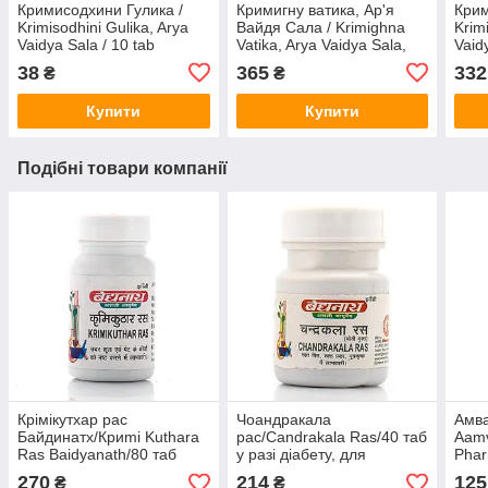
Кримисодхини Гулика /
Кримигну ватика, Ар'я
Крим
Krimisodhini Gulika, Arya
Вайдя Сала / Krimighna
Krim
Vaidya Sala / 10 tab
Vatika, Arya Vaidya Sala,
Vaid
Антипаразитарний
Kottakal / 100 таб
нату
38
365
332
₴
₴
натуральний комплекс від
Антипаразитарна від
глис
гельмінтів
глистів паразитів
Купити
Купити
Подібні товари компанії
Крімікутхар рас
Чоандракала
Амва
Байдинатх/Криmi Kuthara
рас/Candrakala Ras/40 таб
Aamv
Ras Baidyanath/80 таб
у разі діабету, для
Phar
антипаразитарна від
зниження рівня цукру
боля
270
214
125
₴
₴