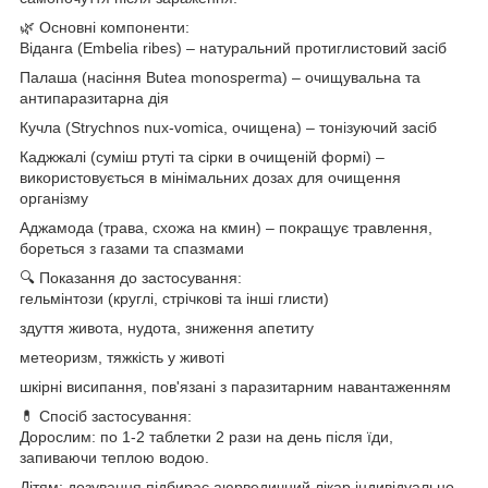
🌿 Основні компоненти:
Віданга (Embelia ribes) – натуральний протиглистовий засіб
Палаша (насіння Butea monosperma) – очищувальна та
антипаразитарна дія
Кучла (Strychnos nux-vomica, очищена) – тонізуючий засіб
Каджжалі (суміш ртуті та сірки в очищеній формі) –
використовується в мінімальних дозах для очищення
організму
Аджамода (трава, схожа на кмин) – покращує травлення,
бореться з газами та спазмами
🔍 Показання до застосування:
гельмінтози (круглі, стрічкові та інші глисти)
здуття живота, нудота, зниження апетиту
метеоризм, тяжкість у животі
шкірні висипання, пов'язані з паразитарним навантаженням
💊 Спосіб застосування:
Дорослим: по 1-2 таблетки 2 рази на день після їди,
запиваючи теплою водою.
Дітям: дозування підбирає аюрведичний лікар індивідуально.