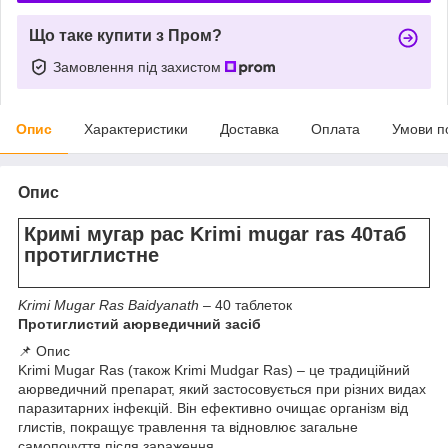
Що таке купити з Пром?
Замовлення під захистом
Опис
Характеристики
Доставка
Оплата
Умови п
Опис
Кримі мугар рас Krimi mugar ras 40таб
протиглистне
Krimi Mugar Ras Baidyanath
– 40 таблеток
Протиглистий аюрведичний засіб
📌 Опис
Krimi Mugar Ras (також Krimi Mudgar Ras) – це традиційний
аюрведичний препарат, який застосовується при різних видах
паразитарних інфекцій. Він ефективно очищає організм від
глистів, покращує травлення та відновлює загальне
самопочуття після зараження.