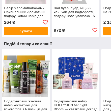
Набір з аромапалочками,
Чай пуер, пуер, міцний
Пода
Оригінальний Ароматний
чай, чай для бадьорості,
на 2
подарунковий набір для
подарункова упаковка 15
інтер'єру, затишку
років витримки, Phu Erh
264
2 1
₴
200г
972
₴
Купити
Подібні товари компанії
Подарунковий жіночий
Подарунковий набір
Пода
набір косметики для
HOLLYSKIN Midnight
набі
всього тіла з 6 позицій для
Bloom — святковий догляд
для 