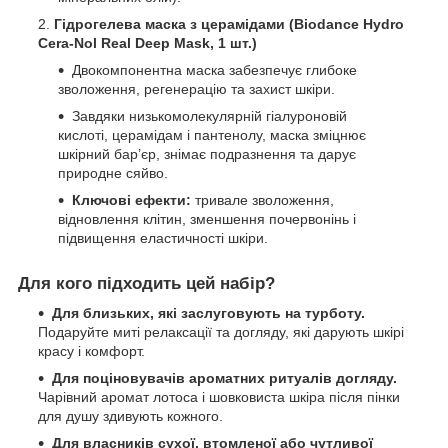
Гідрогелева маска з церамідами (Biodance Hydro
Cera-Nol Real Deep Mask, 1 шт.)
Двокомпонентна маска забезпечує глибоке
зволоження, регенерацію та захист шкіри.
Завдяки низькомолекулярній гіалуроновій
кислоті, церамідам і пантенолу, маска зміцнює
шкірний бар’єр, знімає подразнення та дарує
природне сяйво.
Ключові ефекти:
тривале зволоження,
відновлення клітин, зменшення почервонінь і
підвищення еластичності шкіри.
Для кого підходить цей набір?
Для близьких, які заслуговують на турботу.
Подаруйте миті релаксації та догляду, які дарують шкірі
красу і комфорт.
Для поціновувачів ароматних ритуалів догляду.
Чарівний аромат лотоса і шовковиста шкіра після пінки
для душу здивують кожного.
Для власників сухої, втомленої або чутливої