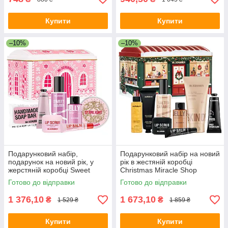
Купити
Купити
–10%
–10%
Подарунковий набір,
Подарунковий набір на новий
подарунок на новий рік, у
рік в жестяній коробці
жерстяній коробці Sweet
Christmas Miracle Shop
Candy House Mr.Scrubber
Mr.SCRUBBER Christmas Gift
Готово до відправки
Готово до відправки
Christmas Gift - з 7-ми
з 8-ми позицій
позицій
1 376,10
1 673,10
₴
₴
1 529 ₴
1 859 ₴
Купити
Купити