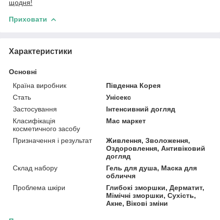
щодня!
Приховати
Характеристики
Основні
Країна виробник
Південна Корея
Стать
Унісекс
Застосування
Інтенсивний догляд
Класифікація
Мас маркет
косметичного засобу
Призначення і результат
Живлення, Зволоження,
Оздоровлення, Антивіковий
догляд
Склад набору
Гель для душа, Маска для
обличчя
Проблема шкіри
Глибокі зморшки, Дерматит,
Мімічні зморшки, Сухість,
Акне, Вікові зміни