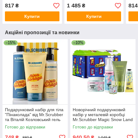
шкіри та волосся мамі,
для тіла, обличчя та губ у
боро
817
1 485
814
₴
₴
дружині, сестрі
стильній металевій
Revu
скриньці
Купити
Купити
Акційні пропозиції та новинки
–15%
–10%
Подарунковий набір для тіла
Новорічний подарунковий
"Пінаколада" від Mr.Scrubber
набір у металевій коробці
та Віталій Козловський гель
Mr.Scrubber Magic Snow Land
для душу+лосьйон+піна для
Christmas Gift з 5-ти позицій
Готово до відправки
Готово до відправки
ванни
748
940,50
₴
₴
880 ₴
1 045 ₴