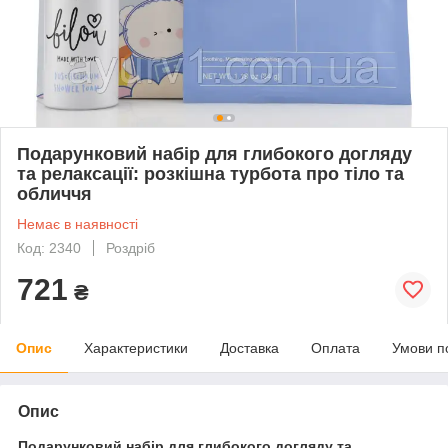
Подарунковий набір для глибокого догляду
та релаксації: розкішна турбота про тіло та
обличчя
Немає в наявності
Код: 2340
Роздріб
721
₴
Опис
Характеристики
Доставка
Оплата
Умови п
Опис
Подарунковий набір для глибокого догляду та