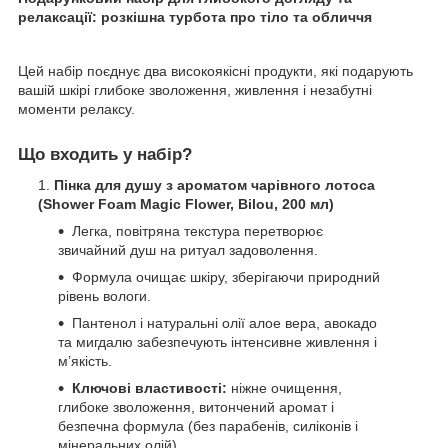
релаксації: розкішна турбота про тіло та обличчя
Цей набір поєднує два високоякісні продукти, які подарують
вашій шкірі глибоке зволоження, живлення і незабутні
моменти релаксу.
Що входить у набір?
Пінка для душу з ароматом чарівного лотоса
(Shower Foam Magic Flower, Bilou, 200 мл)
Легка, повітряна текстура перетворює
звичайний душ на ритуал задоволення.
Формула очищає шкіру, зберігаючи природний
рівень вологи.
Пантенол і натуральні олії алое вера, авокадо
та мигдалю забезпечують інтенсивне живлення і
м’якість.
Ключові властивості:
ніжне очищення,
глибоке зволоження, витончений аромат і
безпечна формула (без парабенів, силіконів і
мінеральних олій).