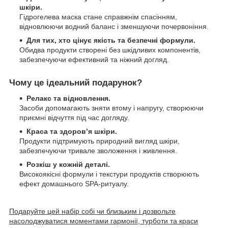
шкіри.
Гідрогелева маска стане справжнім спасінням,
відновлюючи водний баланс і зменшуючи почервоніння.
Для тих, хто цінує якість та безпечні формули.
Обидва продукти створені без шкідливих компонентів,
забезпечуючи ефективний та ніжний догляд.
Чому це ідеальний подарунок?
Релакс та відновлення.
Засоби допомагають зняти втому і напругу, створюючи
приємні відчуття під час догляду.
Краса та здоров’я шкіри.
Продукти підтримують природний вигляд шкіри,
забезпечуючи тривале зволоження і живлення.
Розкіш у кожній деталі.
Високоякісні формули і текстури продуктів створюють
ефект домашнього SPA-ритуалу.
Подаруйте цей набір собі чи близьким і дозвольте
насолоджуватися моментами гармонії, турботи та краси